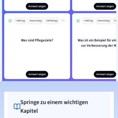
Antwort zeigen
Antwort zeigen
+ Add tag
Immunology
Cell Biology
Mo
+ Add tag
Immunology
Cell
Was sind Pflegeziele?
Was ist ein Beispiel für ein
zur Verbesserung der Mo
Antwort zeigen
Antwort zeigen
Springe zu einem wichtigen
Kapitel