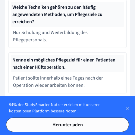
Welche Techniken gehören zu den häufig
angewendeten Methoden, um Pflegeziele zu
erreichen?
Nur Schulung und Weiterbildung des
Pflegepersonals.
Nenne ein mögliches Pflegeziel für einen Patienten
nach einer Hüftoperation.
Patient sollte innerhalb eines Tages nach der
Operation wieder arbeiten können.
94% der StudySmarter-Nutzer erzielen mit unserer
Was sind die Schritte zur Formulierung von
kostenlosen Plattform bessere Noten.
Pflegezielen?
Bewertung des Patientenstatus, Definition des
Herunterladen
Pflegeproblems, Festlegung konkreter Ziele, Planung