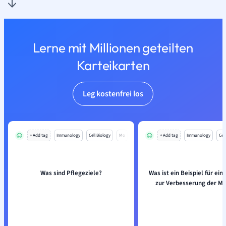
Lerne mit Millionen geteilten
Karteikarten
Leg kostenfrei los
+ Add tag
Immunology
Cell Biology
Mo
+ Add tag
Immunology
Cell
Was sind Pflegeziele?
Was ist ein Beispiel für ein
zur Verbesserung der Mo