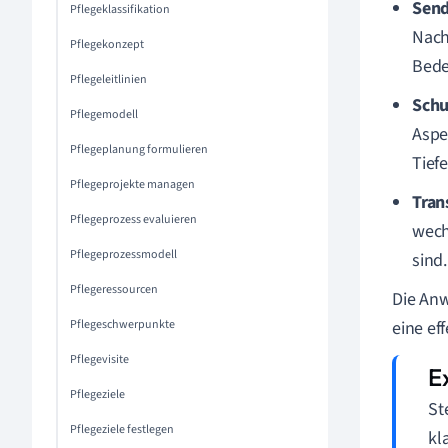
Send
Pflegeklassifikation
Nach
Pflegekonzept
Bede
Pflegeleitlinien
Schu
Pflegemodell
Aspe
Pflegeplanung formulieren
Tief
Pflegeprojekte managen
Tran
Pflegeprozess evaluieren
wech
Pflegeprozessmodell
sind
Pflegeressourcen
Die Anw
Pflegeschwerpunkte
eine ef
Pflegevisite
Pflegeziele
St
Pflegeziele festlegen
kl