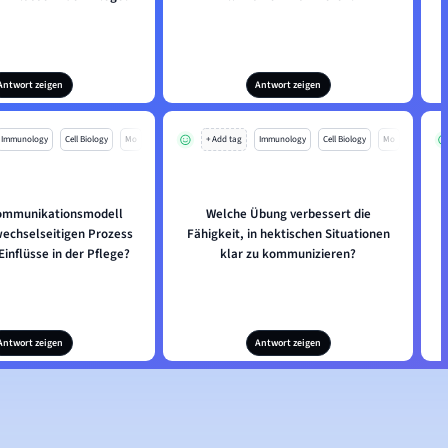
Antwort zeigen
Antwort zeigen
Immunology
Cell Biology
Mo
+ Add tag
Immunology
Cell Biology
Mo
ommunikationsmodell
Welche Übung verbessert die
wechselseitigen Prozess
Fähigkeit, in hektischen Situationen
Einflüsse in der Pflege?
klar zu kommunizieren?
Antwort zeigen
Antwort zeigen