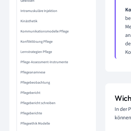
Gewissen
Ko
Intramuskuläre Injektion
be
Kinästhetik
Me
Kommunikationsmodelle Pflege
an
Konfliktlösung Pflege
de
Ko
Lernstrategien Pflege
Pflege-Assessment-Instrumente
Pflegeanamnese
Pflegebeobachtung
Pflegebericht
Wich
Pflegebericht schreiben
In der 
Pflegeberichte
können,
Pflegeethik Modelle