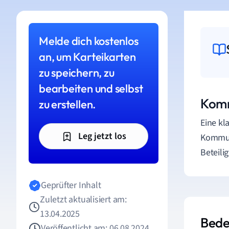
Melde dich kostenlos
an, um Karteikarten
zu speichern, zu
bearbeiten und selbst
Komm
zu erstellen.
Eine kl
Leg jetzt los
Kommuni
Beteili
Geprüfter Inhalt
Zuletzt aktualisiert am:
13.04.2025
Bede
Veröffentlicht am: 06.08.2024