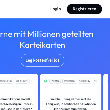
Login
Registrieren
rne mit Millionen geteilten
Karteikarten
Leg kostenfrei los
Immunology
Cell Biology
Mo
+ Add tag
Immunology
Cell Biology
Mo
ommunikationsmodell
Welche Übung verbessert die
wechselseitigen Prozess
Fähigkeit, in hektischen Situationen
Einflüsse in der Pflege?
klar zu kommunizieren?