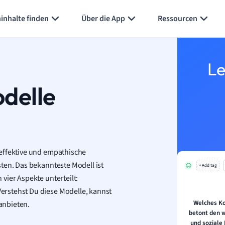
inhalte finden
Über die App
Ressourcen
Le
delle
 effektive und empathische
ten. Das bekannteste Modell ist
+ Add tag
vier Aspekte unterteilt:
erstehst Du diese Modelle, kannst
Welches K
anbieten.
betont den 
und soziale 