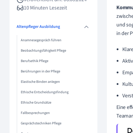
Kommu
10 Minuten Lesezeit
zwische
und sog
Altenpfleger Ausbildung
in der 
Anamnesegespräch führen
Klar
Beobachtungsfähigkeit Pflege
Akti
Berufsethik Pflege
Berührungen in der Pflege
Empa
Elastische Binden anlegen
Kultu
Ethische Entscheidungsfindung
Vers
Ethische Grundsätze
Eine ef
Fallbesprechungen
Teamarb
Gesprächstechniken Pflege