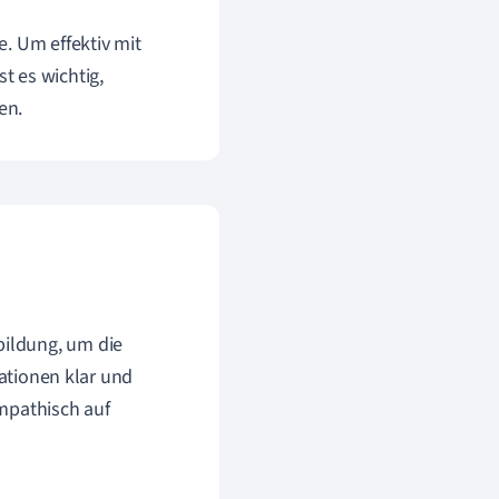
e. Um effektiv mit
t es wichtig,
en.
bildung, um die
mationen klar und
mpathisch auf