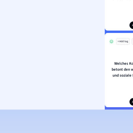
+ Add tag
Welches K
betont den 
und soziale 