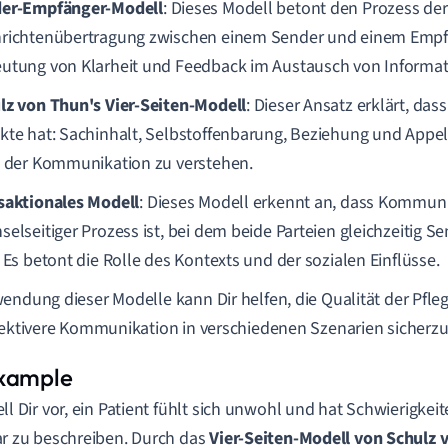
er-Empfänger-Modell
: Dieses Modell betont den Prozess der
richtenübertragung zwischen einem Sender und einem Empfän
utung von Klarheit und Feedback im Austausch von Informat
lz von Thun's Vier-Seiten-Modell
: Dieser Ansatz erklärt, dass
kte hat: Sachinhalt, Selbstoffenbarung, Beziehung und Appell. D
e der Kommunikation zu verstehen.
saktionales Modell
: Dieses Modell erkennt an, dass Kommuni
selseitiger Prozess ist, bei dem beide Parteien gleichzeitig 
. Es betont die Rolle des Kontexts und der sozialen Einflüsse.
endung dieser Modelle kann Dir helfen, die Qualität der Pfle
fektivere Kommunikation in verschiedenen Szenarien sicherzu
ell Dir vor, ein Patient fühlt sich unwohl und hat Schwierigk
ar zu beschreiben. Durch das
Vier-Seiten-Modell von Schulz 