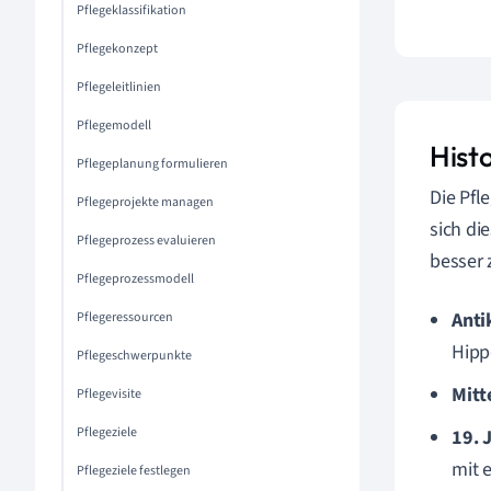
Pflegeklassifikation
Pflegekonzept
Pflegeleitlinien
Pflegemodell
Hist
Pflegeplanung formulieren
Die Pfl
Pflegeprojekte managen
sich di
Pflegeprozess evaluieren
besser 
Pflegeprozessmodell
Anti
Pflegeressourcen
Hipp
Pflegeschwerpunkte
Mitte
Pflegevisite
Pflegeziele
19. 
mit 
Pflegeziele festlegen