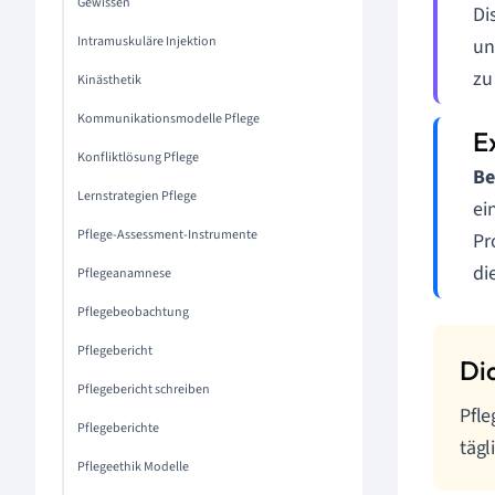
Gewissen
Di
Intramuskuläre Injektion
un
zu
Kinästhetik
Kommunikationsmodelle Pflege
Konfliktlösung Pflege
Be
Lernstrategien Pflege
ei
Pflege-Assessment-Instrumente
Pr
di
Pflegeanamnese
Pflegebeobachtung
Pflegebericht
Pflegebericht schreiben
Pfle
Pflegeberichte
tägl
Pflegeethik Modelle