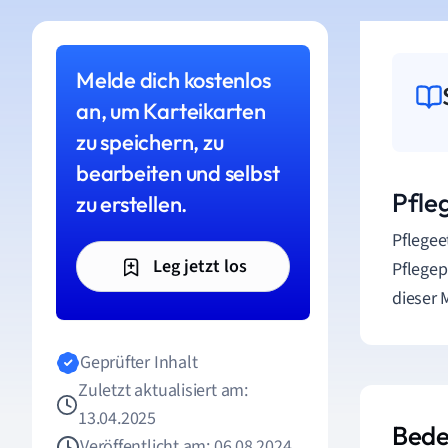
Melde dich kostenlos
an, um Karteikarten
zu speichern, zu
bearbeiten und selbst
Pfle
zu erstellen.
Pflegee
Leg jetzt los
Pflegep
dieser 
Geprüfter Inhalt
Zuletzt aktualisiert am:
13.04.2025
Bede
Veröffentlicht am: 06.08.2024