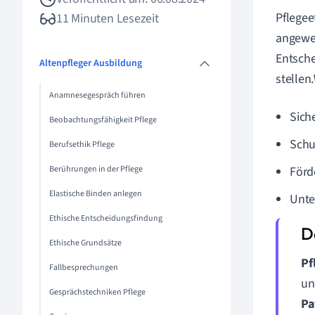
Pflegee
11 Minuten Lesezeit
angewen
Entsche
Altenpfleger Ausbildung
stellen.
Anamnesegespräch führen
Sich
Beobachtungsfähigkeit Pflege
Schu
Berufsethik Pflege
Berührungen in der Pflege
Förd
Elastische Binden anlegen
Unte
Ethische Entscheidungsfindung
Ethische Grundsätze
Pf
Fallbesprechungen
un
Gesprächstechniken Pflege
Pa