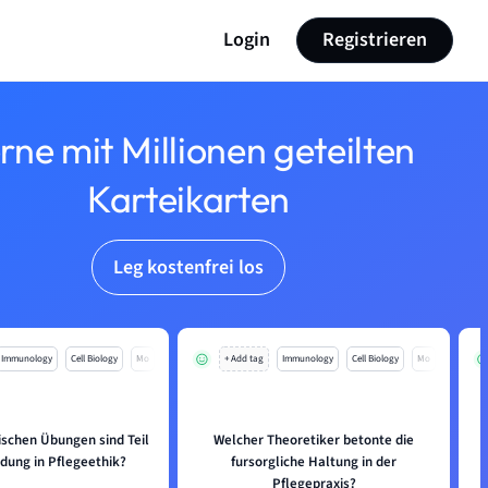
Login
Registrieren
rne mit Millionen geteilten
Karteikarten
Leg kostenfrei los
Immunology
Cell Biology
Mo
+ Add tag
Immunology
Cell Biology
Mo
ischen Übungen sind Teil
Welcher Theoretiker betonte die
ldung in Pflegeethik?
fursorgliche Haltung in der
Pflegepraxis?