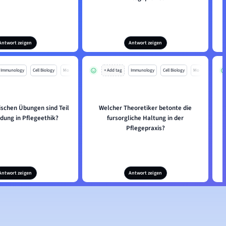
Antwort zeigen
Antwort zeigen
Immunology
Cell Biology
Mo
+ Add tag
Immunology
Cell Biology
Mo
ischen Übungen sind Teil
Welcher Theoretiker betonte die
ldung in Pflegeethik?
fursorgliche Haltung in der
Pflegepraxis?
Antwort zeigen
Antwort zeigen