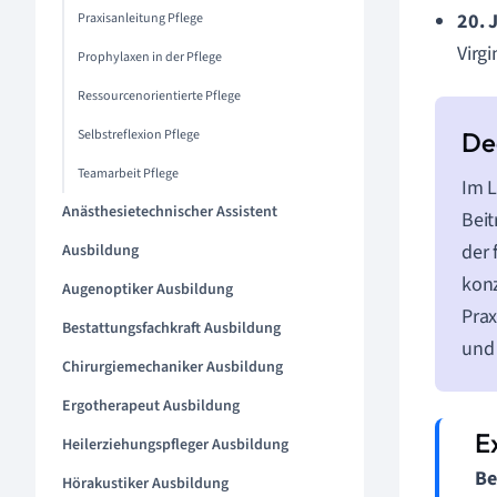
20. 
Praxisanleitung Pflege
Virg
Prophylaxen in der Pflege
Ressourcenorientierte Pflege
Selbstreflexion Pflege
Teamarbeit Pflege
Im L
Anästhesietechnischer Assistent
Beit
der 
Ausbildung
konz
Augenoptiker Ausbildung
Prax
Bestattungsfachkraft Ausbildung
und 
Chirurgiemechaniker Ausbildung
Ergotherapeut Ausbildung
Heilerziehungspfleger Ausbildung
Be
Hörakustiker Ausbildung