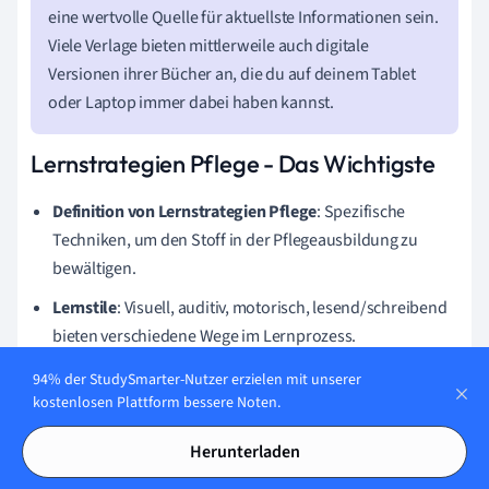
eine wertvolle Quelle für aktuellste Informationen sein.
Viele Verlage bieten mittlerweile auch digitale
Versionen ihrer Bücher an, die du auf deinem Tablet
oder Laptop immer dabei haben kannst.
Lernstrategien Pflege - Das Wichtigste
Definition von Lernstrategien Pflege
: Spezifische
Techniken, um den Stoff in der Pflegeausbildung zu
bewältigen.
Lernstile
: Visuell, auditiv, motorisch, lesend/schreibend
bieten verschiedene Wege im Lernprozess.
Effektive Lernmethoden
: Mnemotechniken,
94% der StudySmarter-Nutzer erzielen mit unserer
kostenlosen Plattform bessere Noten.
Wiederholung, Karteikarten, Visualisieren, um besser zu
lernen.
Herunterladen
Zeitmanagement
: Lernplan, Pausen, Prioritäten setzen