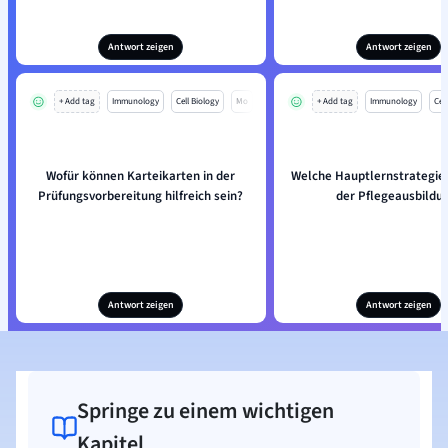
Antwort zeigen
Antwort zeigen
+ Add tag
Immunology
Cell Biology
Mo
+ Add tag
Immunology
Cell
Wofür können Karteikarten in der
Welche Hauptlernstrategien 
Prüfungsvorbereitung hilfreich sein?
der Pflegeausbildu
Antwort zeigen
Antwort zeigen
Springe zu einem wichtigen
Kapitel