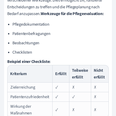
verschiedener Werkzeuge. Dies ermöglicht Dir, fundierte
Entscheidungen zu treffen und die Pflegeplanung nach
Bedarf anzupassen.
Werkzeuge für die Pflegeevaluation:
Pflegedokumentation
Patientenbefragungen
Beobachtungen
Checklisten
Beispiel einer Checkliste:
Teilweise
Nicht
Kriterium
Erfüllt
erfüllt
erfüllt
Zielerreichung
✓
✗
✗
Patientenzufriedenheit
✓
✓
✗
Wirkung der
✓
✗
✗
Maßnahmen