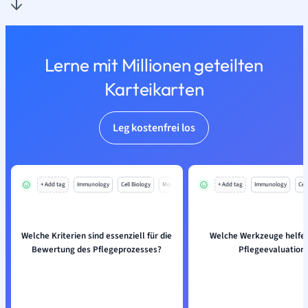
Lerne mit Millionen geteilten
Karteikarten
Leg kostenfrei los
+ Add tag
Immunology
Cell Biology
Mo
+ Add tag
Immunology
Cell
Welche Kriterien sind essenziell für die
Welche Werkzeuge helfen
Bewertung des Pflegeprozesses?
Pflegeevaluation