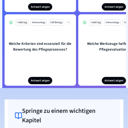
Antwort zeigen
Antwort zeigen
+ Add tag
Immunology
Cell Biology
Mo
+ Add tag
Immunology
Cell
Welche Kriterien sind essenziell für die
Welche Werkzeuge helfen
Bewertung des Pflegeprozesses?
Pflegeevaluation
Antwort zeigen
Antwort zeigen
Springe zu einem wichtigen
Kapitel