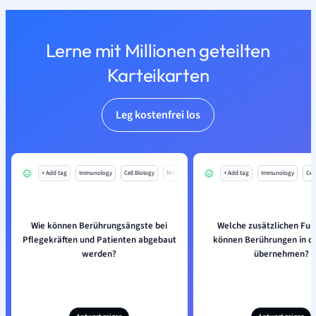
Lerne mit Millionen geteilten
Karteikarten
Leg kostenfrei los
+ Add tag
Immunology
Cell Biology
Mo
+ Add tag
Immunology
Cell
Wie können Berührungsängste bei
Welche zusätzlichen Fun
Pflegekräften und Patienten abgebaut
können Berührungen in de
werden?
übernehmen?