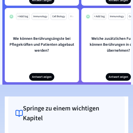
Antwort zeigen
Antwort zeigen
+ Add tag
Immunology
Cell Biology
Mo
+ Add tag
Immunology
Cell
Wie können Berührungsängste bei
Welche zusätzlichen Fun
Pflegekräften und Patienten abgebaut
können Berührungen in de
werden?
übernehmen?
Antwort zeigen
Antwort zeigen
Springe zu einem wichtigen
Kapitel