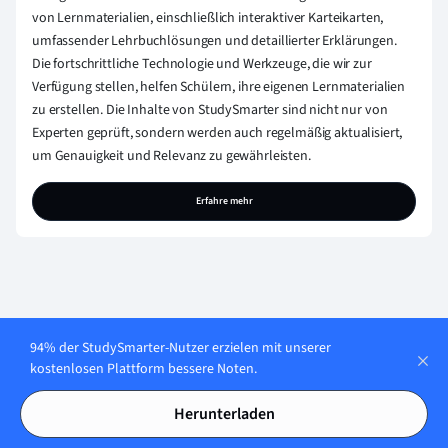
von Lernmaterialien, einschließlich interaktiver Karteikarten,
umfassender Lehrbuchlösungen und detaillierter Erklärungen.
Die fortschrittliche Technologie und Werkzeuge, die wir zur
Verfügung stellen, helfen Schülern, ihre eigenen Lernmaterialien
zu erstellen. Die Inhalte von StudySmarter sind nicht nur von
Experten geprüft, sondern werden auch regelmäßig aktualisiert,
um Genauigkeit und Relevanz zu gewährleisten.
Erfahre mehr
Lerne jederzeit. Lerne
94% der StudySmarter-Nutzer erzielen mit unserer
kostenlosen Plattform bessere Noten.
überall. Auf allen
Herunterladen