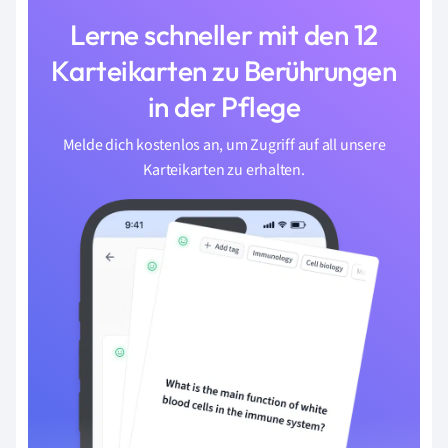
Lerne schneller mit den 12
Karteikarten zu Berührungen
in der Pflege
Melde dich kostenlos an, um Zugriff auf all unsere
Karteikarten zu erhalten.