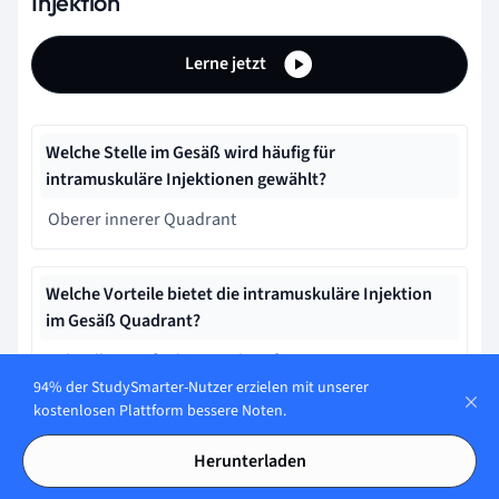
Injektion
Lerne jetzt
Welche Stelle im Gesäß wird häufig für
intramuskuläre Injektionen gewählt?
Oberer innerer Quadrant
Welche Vorteile bietet die intramuskuläre Injektion
im Gesäß Quadrant?
Schnellere Aufnahme und größere
Injektionsvolumina
94% der StudySmarter-Nutzer erzielen mit unserer
kostenlosen Plattform bessere Noten.
Herunterladen
Was ermöglicht eine intramuskuläre Injektion?