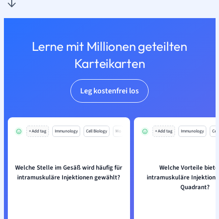
Lerne mit Millionen geteilten
Karteikarten
Leg kostenfrei los
+ Add tag
Immunology
Cell Biology
Mo
+ Add tag
Immunology
Cell
Welche Stelle im Gesäß wird häufig für
Welche Vorteile biete
intramuskuläre Injektionen gewählt?
intramuskuläre Injektion
Quadrant?