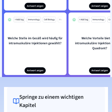
Antwort zeigen
Antwort zeigen
+ Add tag
Immunology
Cell Biology
Mo
+ Add tag
Immunology
Cell
Welche Stelle im Gesäß wird häufig für
Welche Vorteile biete
intramuskuläre Injektionen gewählt?
intramuskuläre Injektion
Quadrant?
Antwort zeigen
Antwort zeigen
Springe zu einem wichtigen
Kapitel