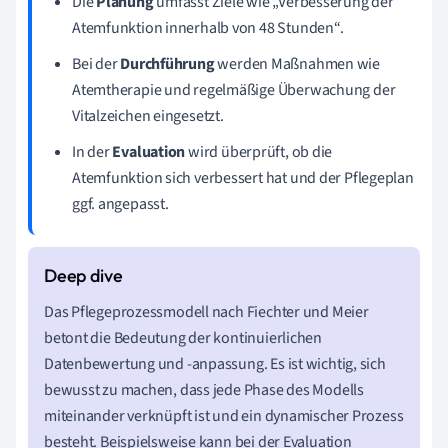
Die
Planung
umfasst Ziele wie „Verbesserung der
Atemfunktion innerhalb von 48 Stunden“.
Bei der
Durchführung
werden Maßnahmen wie
Atemtherapie und regelmäßige Überwachung der
Vitalzeichen eingesetzt.
In der
Evaluation
wird überprüft, ob die
Atemfunktion sich verbessert hat und der Pflegeplan
ggf. angepasst.
Das Pflegeprozessmodell nach Fiechter und Meier
betont die Bedeutung der kontinuierlichen
Datenbewertung und -anpassung. Es ist wichtig, sich
bewusst zu machen, dass jede Phase des Modells
miteinander verknüpft ist und ein dynamischer Prozess
besteht. Beispielsweise kann bei der Evaluation