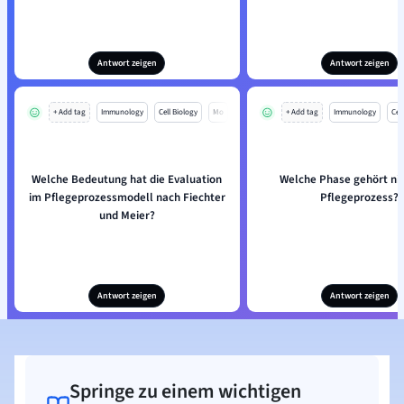
Antwort zeigen
Antwort zeigen
+ Add tag
Immunology
Cell Biology
Mo
+ Add tag
Immunology
Cell
Welche Bedeutung hat die Evaluation
Welche Phase gehört ni
im Pflegeprozessmodell nach Fiechter
Pflegeprozess?
und Meier?
Antwort zeigen
Antwort zeigen
Springe zu einem wichtigen