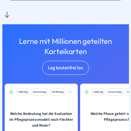
Lerne mit Millionen geteilten
Karteikarten
Leg kostenfrei los
+ Add tag
Immunology
Cell Biology
Mo
+ Add tag
Immunology
Cell
Welche Bedeutung hat die Evaluation
Welche Phase gehört ni
im Pflegeprozessmodell nach Fiechter
Pflegeprozess?
und Meier?