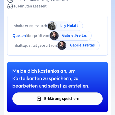
10 Minuten Lesezeit
Lily Hulatt
Inhalte erstellt durch
Gabriel Freitas
Quellen
überprüft von
Gabriel Freitas
Inhaltsqualität geprüft von
Melde dich kostenlos an, um
Karteikarten zu speichern, zu
bearbeiten und selbst zu erstellen.
Erklärung speichern