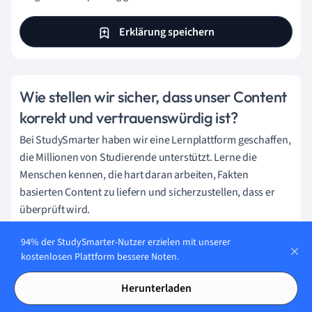
Erklärung speichern
Wie stellen wir sicher, dass unser Content
korrekt und vertrauenswürdig ist?
Bei StudySmarter haben wir eine Lernplattform geschaffen,
die Millionen von Studierende unterstützt. Lerne die
Menschen kennen, die hart daran arbeiten, Fakten
basierten Content zu liefern und sicherzustellen, dass er
überprüft wird.
Content-Erstellungsprozess:
94% der StudySmarter-Nutzer erzielen mit unserer
kostenlosen Plattform bessere Noten.
Herunterladen
Lily Hulatt
Digital Content Specialist