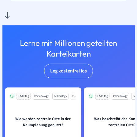
Lerne mit Millionen geteilten
Karteikarten
Leg kostenfrei los
+ Add tag
Immunology
Cell Biology
Mo
+ Add tag
Immunology
Cell
Wie werden zentrale Orte in der
Was beschreibt das Konz
Raumplanung genutzt?
zentralen Orte?