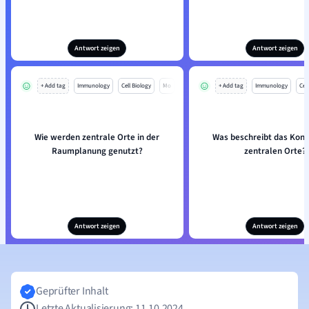
Antwort zeigen
Antwort zeigen
+ Add tag
Immunology
Cell Biology
Mo
+ Add tag
Immunology
Cell
Wie werden zentrale Orte in der
Was beschreibt das Konz
Raumplanung genutzt?
zentralen Orte?
Antwort zeigen
Antwort zeigen
Geprüfter Inhalt
Letzte Aktualisierung: 11.10.2024