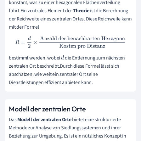
konstant, was zu einer hexagonalen Flächenverteilung
führt.Ein zentrales Element der
Theorie
ist die Berechnung
der Reichweite eines zentralen Ortes. Diese Reichweite kann
mit der Formel
R
=
d
2
×
Anzahl der benachbarten Hexagone
Kosten pro
Distanz
bestimmt werden, wobei
die Entfernung zum nächsten
d
zentralen Ort beschreibt.Durch diese Formel lässt sich
abschätzen, wie weit ein zentraler Ort seine
Dienstleistungen effizient anbieten kann.
Modell der zentralen Orte
Das
Modell der zentralen Orte
bietet eine strukturierte
Methode zur Analyse von Siedlungssystemen und ihrer
Beziehung zur Umgebung. Es ist ein nützliches Konzept in