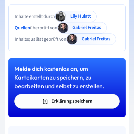
Lily Hulatt
Inhalte erstellt durch
Gabriel Freitas
Quellen
überprüft von
Gabriel Freitas
Inhaltsqualität geprüft von
Melde dich kostenlos an, um
Karteikarten zu speichern, zu
bearbeiten und selbst zu erstellen.
Erklärung speichern