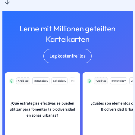
Lerne mit Millionen geteilten
Karteikarten
Leg kostenfrei los
+ Add tag
Immunology
Cell Biology
Mo
+ Add tag
Immunology
Cell
¿Qué estrategias efectivas se pueden
¿Cuáles son elementos cl
utilizar para fomentar la biodiversidad
Biodiversidad Urba
en zonas urbanas?