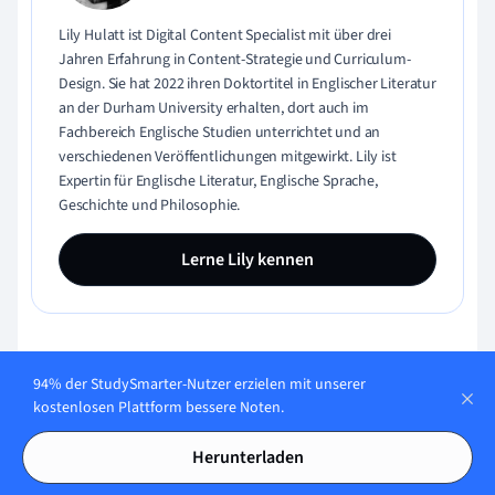
Lily Hulatt ist Digital Content Specialist mit über drei
Jahren Erfahrung in Content-Strategie und Curriculum-
Design. Sie hat 2022 ihren Doktortitel in Englischer Literatur
an der Durham University erhalten, dort auch im
Fachbereich Englische Studien unterrichtet und an
verschiedenen Veröffentlichungen mitgewirkt. Lily ist
Expertin für Englische Literatur, Englische Sprache,
Geschichte und Philosophie.
Lerne Lily kennen
Inhaltliche Qualität geprüft von:
94% der StudySmarter-Nutzer erzielen mit unserer
kostenlosen Plattform bessere Noten.
Herunterladen
Gabriel Freitas