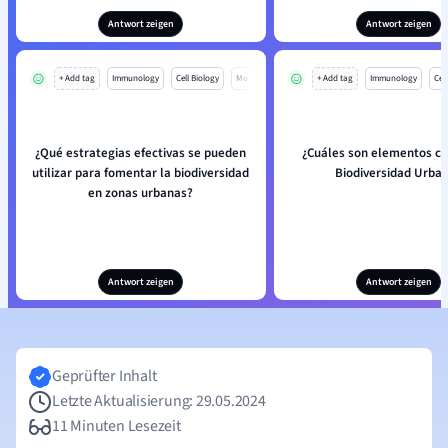
Antwort zeigen
Antwort zeigen
+ Add tag
Immunology
Cell Biology
Mo
+ Add tag
Immunology
Cell
¿Qué estrategias efectivas se pueden
¿Cuáles son elementos cl
utilizar para fomentar la biodiversidad
Biodiversidad Urba
en zonas urbanas?
Antwort zeigen
Antwort zeigen
Geprüfter Inhalt
Letzte Aktualisierung: 29.05.2024
11 Minuten Lesezeit