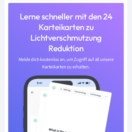
Lerne schneller mit den 24
Karteikarten zu
Lichtverschmutzung
Reduktion
Melde dich kostenlos an, um Zugriff auf all unsere
Karteikarten zu erhalten.