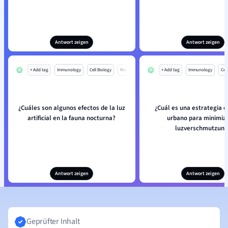
Antwort zeigen
Antwort zeigen
+ Add tag
Immunology
Cell Biology
Mo
+ Add tag
Immunology
Cell
¿Cuáles son algunos efectos de la luz
¿Cuál es una estrategia d
artificial en la fauna nocturna?
urbano para minimiza
luzverschmutzung
Antwort zeigen
Antwort zeigen
Geprüfter Inhalt