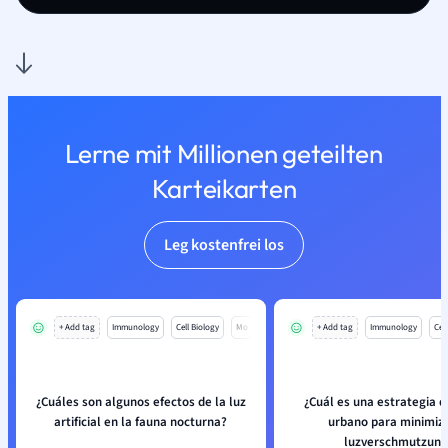
Lerne mit Millionen geteilten
Karteikarten
Leg kostenfrei los
+ Add tag
Immunology
Cell Biology
Mo
+ Add tag
Immunology
Cell
¿Cuáles son algunos efectos de la luz
¿Cuál es una estrategia d
artificial en la fauna nocturna?
urbano para minimiza
luzverschmutzung