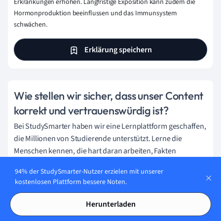
Erkrankungen erhöhen. Langfristige Exposition kann zudem die
Hormonproduktion beeinflussen und das Immunsystem
schwächen.
Erklärung speichern
Wie stellen wir sicher, dass unser Content
korrekt und vertrauenswürdig ist?
Bei StudySmarter haben wir eine Lernplattform geschaffen,
die Millionen von Studierende unterstützt. Lerne die
Menschen kennen, die hart daran arbeiten, Fakten
basierten Content zu liefern und sicherzustellen, dass er
94% der StudySmarter-Nutzer erzielen mit unserer
überprüft wird.
kostenlosen Plattform bessere Noten.
Content-Erstellungsprozess:
Herunterladen