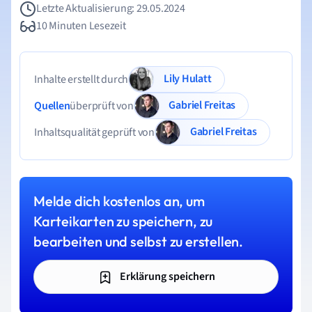
Letzte Aktualisierung: 29.05.2024
10 Minuten Lesezeit
Lily Hulatt
Inhalte erstellt durch
Gabriel Freitas
Quellen
überprüft von
Gabriel Freitas
Inhaltsqualität geprüft von
Melde dich kostenlos an, um
Karteikarten zu speichern, zu
bearbeiten und selbst zu erstellen.
Erklärung speichern