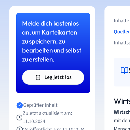
Inhalte
Melde dich kostenlos
an, um Karteikarten
Quelle
zu speichern, zu
Inhalts
bearbeiten und selbst
zu erstellen.
Leg jetzt los
Wirt
Geprüfter Inhalt
Wirtsc
Zuletzt aktualisiert am:
mit den
11.10.2024
Mensche
Veröffentlicht am: 11.10.2024