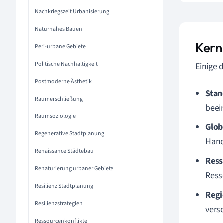
Nachkriegszeit Urbanisierung
Naturnahes Bauen
Kern
Peri-urbane Gebiete
Politische Nachhaltigkeit
Einige 
Postmoderne Ästhetik
Stan
Raumerschließung
beei
Raumsoziologie
Glob
Regenerative Stadtplanung
Hand
Renaissance Städtebau
Ress
Renaturierung urbaner Gebiete
Ress
Resilienz Stadtplanung
Regi
Resilienzstrategien
vers
Ressourcenkonflikte