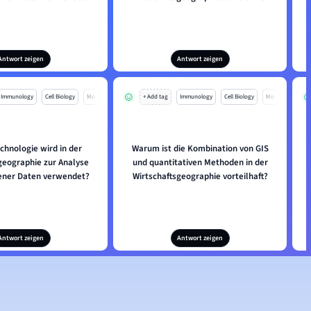
Antwort zeigen
Antwort zeigen
Immunology
Cell Biology
Mo
+ Add tag
Immunology
Cell Biology
Mo
chnologie wird in der
Warum ist die Kombination von GIS
geographie zur Analyse
und quantitativen Methoden in der
ner Daten verwendet?
Wirtschaftsgeographie vorteilhaft?
Antwort zeigen
Antwort zeigen