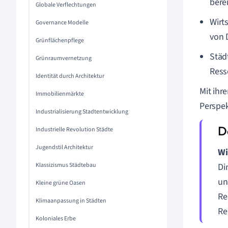
berei
Globale Verflechtungen
Wirt
Governance Modelle
von 
Grünflächenpflege
Städ
Grünraumvernetzung
Ress
Identität durch Architektur
Mit ihr
Immobilienmärkte
Perspek
Industrialisierung Stadtentwicklung
Industrielle Revolution Städte
Jugendstil Architektur
Wi
Klassizismus Städtebau
Di
un
Kleine grüne Oasen
Re
Klimaanpassung in Städten
Re
Koloniales Erbe