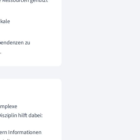
 Ressourcen genutzt
okale
ependenzen zu
.
komplexe
ziplin hilft dabei:
gern Informationen