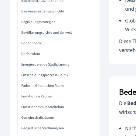
Ress
Bauliche Schutzmaßnahmen
und 
Bauwesen in der Geschichte
Glob
Begrünungsstrategien
Wirt
Bevölkerungsdichte und Umwelt
Diese T
Bodenpolitik
versteh
Dorfstruktur
Energiesparende Stadtplanung
Entscheidungsprozesse Politik
Farbe im öffentlichen Raum
Bede
Funktionale Räume
Die
Bed
Funktionalismus Städtebau
wirtsch
Gemeinschaftsräume
Nach
Geografische Stadtanalysen