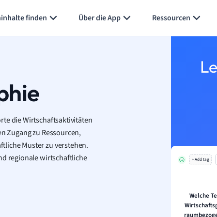
inhalte finden
Über die App
Ressourcen
Le
phie
te die Wirtschaftsaktivitäten
den Zugang zu Ressourcen,
tliche Muster zu verstehen.
nd regionale wirtschaftliche
+ Add tag
Welche Te
Wirtschafts
raumbezoge