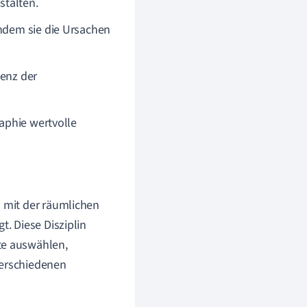
stalten.
indem sie die Ursachen
ienz der
aphie wertvolle
ch mit der räumlichen
t. Diese Disziplin
te auswählen,
verschiedenen