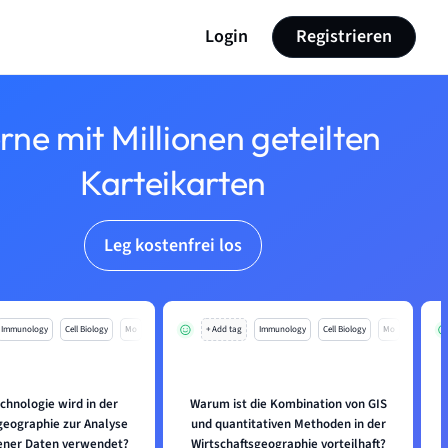
Login
Registrieren
rne mit Millionen geteilten
Karteikarten
Leg kostenfrei los
Immunology
Cell Biology
Mo
+ Add tag
Immunology
Cell Biology
Mo
chnologie wird in der
Warum ist die Kombination von GIS
geographie zur Analyse
und quantitativen Methoden in der
ner Daten verwendet?
Wirtschaftsgeographie vorteilhaft?