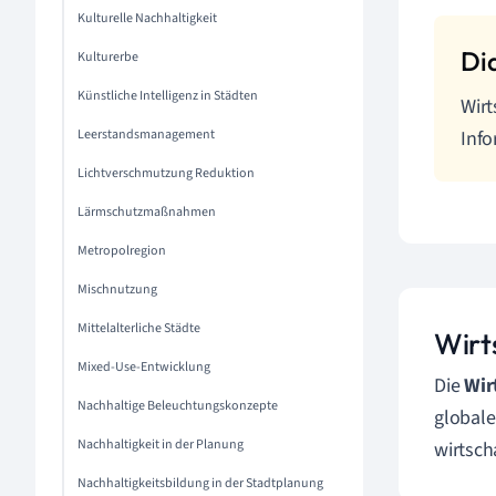
Kulturelle Nachhaltigkeit
Kulturerbe
Künstliche Intelligenz in Städten
Wirt
Leerstandsmanagement
Info
Lichtverschmutzung Reduktion
Lärmschutzmaßnahmen
Metropolregion
Mischnutzung
Mittelalterliche Städte
Wirt
Mixed-Use-Entwicklung
Die
Wir
Nachhaltige Beleuchtungskonzepte
globale
Nachhaltigkeit in der Planung
wirtsch
Nachhaltigkeitsbildung in der Stadtplanung