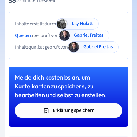
10 Minuten Lesezeit
Lily Hulatt
Inhalte erstellt durch
Gabriel Freitas
Quellen
überprüft von
Gabriel Freitas
Inhaltsqualität geprüft von
Melde dich kostenlos an, um
Karteikarten zu speichern, zu
bearbeiten und selbst zu erstellen.
Erklärung speichern