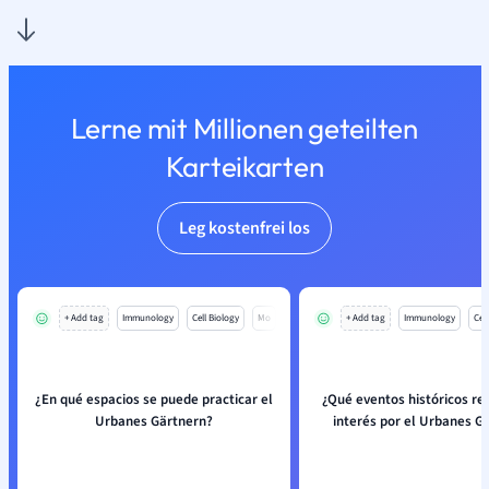
Lerne mit Millionen geteilten
Karteikarten
Leg kostenfrei los
+ Add tag
Immunology
Cell Biology
Mo
+ Add tag
Immunology
Cell
¿En qué espacios se puede practicar el
¿Qué eventos históricos rev
Urbanes Gärtnern?
interés por el Urbanes G