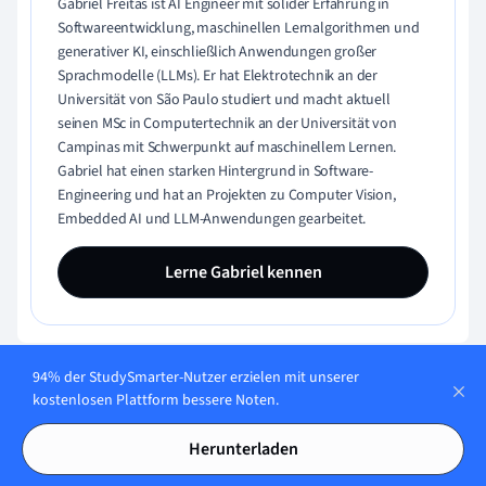
Gabriel Freitas ist AI Engineer mit solider Erfahrung in
Softwareentwicklung, maschinellen Lernalgorithmen und
generativer KI, einschließlich Anwendungen großer
Sprachmodelle (LLMs). Er hat Elektrotechnik an der
Universität von São Paulo studiert und macht aktuell
seinen MSc in Computertechnik an der Universität von
Campinas mit Schwerpunkt auf maschinellem Lernen.
Gabriel hat einen starken Hintergrund in Software-
Engineering und hat an Projekten zu Computer Vision,
Embedded AI und LLM-Anwendungen gearbeitet.
Lerne Gabriel kennen
94% der StudySmarter-Nutzer erzielen mit unserer
Teste dein Wissen mit Multiple-
kostenlosen Plattform bessere Noten.
Choice-Karteikarten
Herunterladen