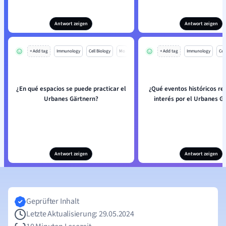
Antwort zeigen
Antwort zeigen
+ Add tag
Immunology
Cell Biology
Mo
+ Add tag
Immunology
Cell
¿En qué espacios se puede practicar el
¿Qué eventos históricos rev
Urbanes Gärtnern?
interés por el Urbanes G
Antwort zeigen
Antwort zeigen
Geprüfter Inhalt
Letzte Aktualisierung: 29.05.2024