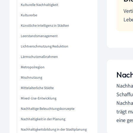
Kulturelle Nachhaltigkeit
Vert
Kulturerbe
Lebe
Künstliche Intelligenz in Städten
Leerstandsmanagement
Lichtverschmutzung Reduktion
Lärmschutzmaßnahmen
Metropolregion
Nach
Mischnutzung
Nachhal
Mittelalterliche Städte
Schaffu
Mixed-Use-Entwicklung
Nachhal
Nachhaltige Beleuchtungskonzepte
trägt m
Nachhaltigkeit in der Planung
eine g
Nachhaltigkeitsbildung in der Stadtplanung