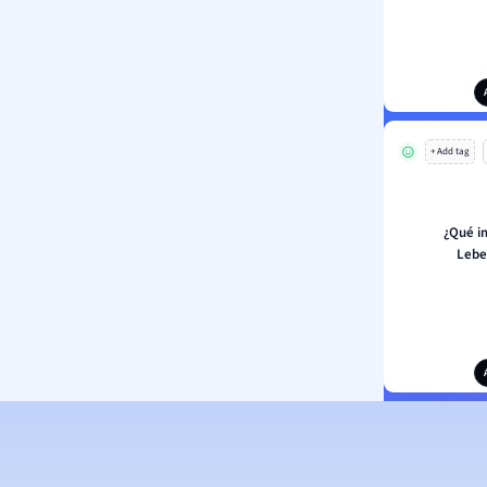
+ Add tag
¿Qué i
Lebe