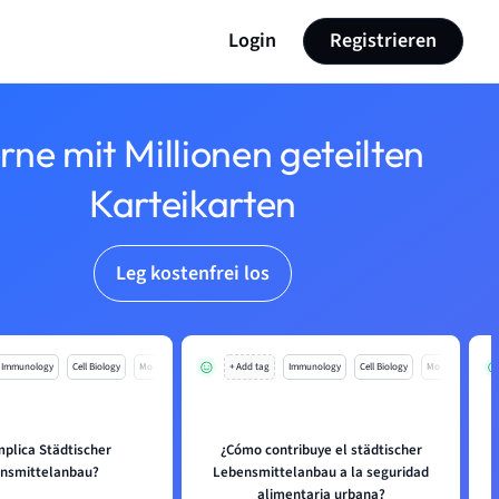
Login
Registrieren
rne mit Millionen geteilten
Karteikarten
Leg kostenfrei los
Immunology
Cell Biology
Mo
+ Add tag
Immunology
Cell Biology
Mo
mplica Städtischer
¿Cómo contribuye el städtischer
nsmittelanbau?
Lebensmittelanbau a la seguridad
alimentaria urbana?