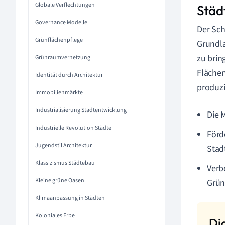
Globale Verflechtungen
Städ
Governance Modelle
Der Sch
Grünflächenpflege
Grundla
zu brin
Grünraumvernetzung
Flächen
Identität durch Architektur
produzi
Immobilienmärkte
Industrialisierung Stadtentwicklung
Die 
Industrielle Revolution Städte
Förd
Jugendstil Architektur
Stadt
Klassizismus Städtebau
Verb
Kleine grüne Oasen
Grün
Klimaanpassung in Städten
Koloniales Erbe