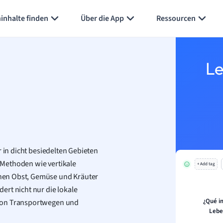
inhalte finden
Über die App
Ressourcen
Le
r in dicht besiedelten Gebieten
 Methoden wie vertikale
+ Add tag
nen Obst, Gemüse und Kräuter
ert nicht nur die lokale
¿Qué i
 von Transportwegen und
Lebe