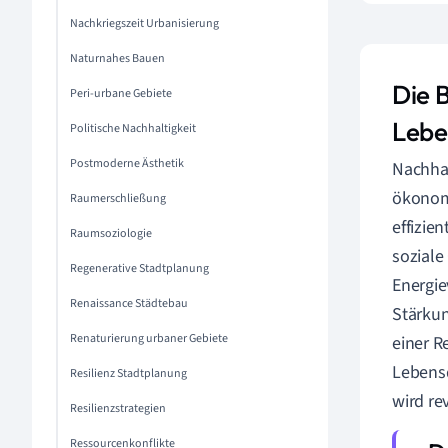
Nachkriegszeit Urbanisierung
Naturnahes Bauen
Die 
Peri-urbane Gebiete
Lebe
Politische Nachhaltigkeit
Postmoderne Ästhetik
Nachhal
ökonomi
Raumerschließung
effizie
Raumsoziologie
soziale
Regenerative Stadtplanung
Energie
Renaissance Städtebau
Stärkun
Renaturierung urbaner Gebiete
einer R
Lebensq
Resilienz Stadtplanung
wird rev
Resilienzstrategien
Ressourcenkonflikte