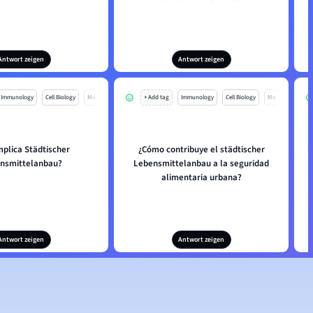
Antwort zeigen
Antwort zeigen
Immunology
Cell Biology
Mo
+ Add tag
Immunology
Cell Biology
Mo
mplica Städtischer
¿Cómo contribuye el städtischer
nsmittelanbau?
Lebensmittelanbau a la seguridad
alimentaria urbana?
Antwort zeigen
Antwort zeigen