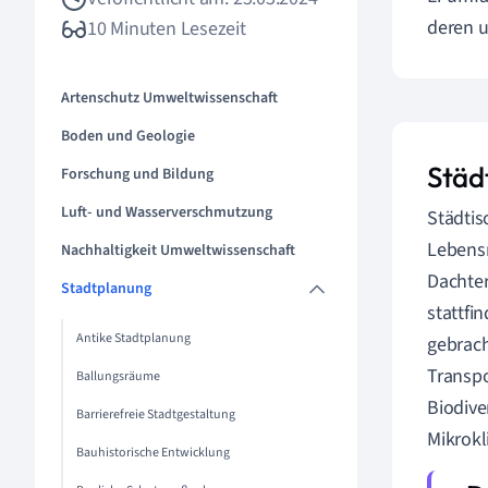
deren 
10 Minuten Lesezeit
Artenschutz Umweltwissenschaft
Boden und Geologie
Städ
Forschung und Bildung
Luft- und Wasserverschmutzung
Städtis
Lebensm
Nachhaltigkeit Umweltwissenschaft
Dachter
Stadtplanung
stattfi
Antike Stadtplanung
gebrach
Transpo
Ballungsräume
Biodive
Barrierefreie Stadtgestaltung
Mikrokl
Bauhistorische Entwicklung