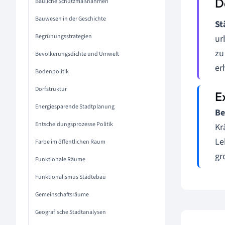
Bauliche Schutzmaßnahmen
Bauwesen in der Geschichte
St
Begrünungsstrategien
ur
zu
Bevölkerungsdichte und Umwelt
er
Bodenpolitik
Dorfstruktur
Energiesparende Stadtplanung
Be
Entscheidungsprozesse Politik
Kr
Le
Farbe im öffentlichen Raum
gr
Funktionale Räume
Funktionalismus Städtebau
Gemeinschaftsräume
Geografische Stadtanalysen