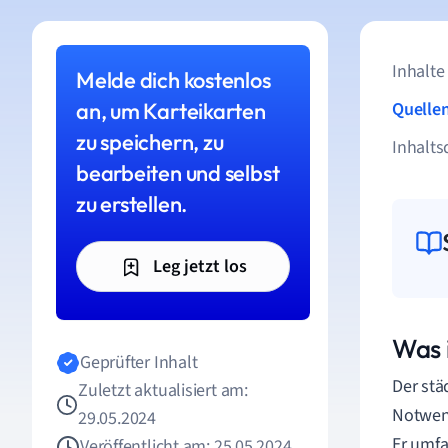
Inhalte
Melde dich kostenlos
an, um Karteikarten
Quelle
zu speichern, zu
Inhalts
bearbeiten und selbst
zu erstellen.
Leg jetzt los
Was 
Geprüfter Inhalt
Der stä
Zuletzt aktualisiert am:
Notwend
29.05.2024
Er umfa
Veröffentlicht am: 25.05.2024