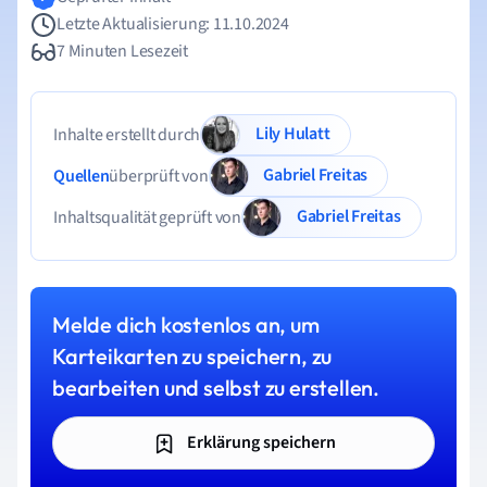
Letzte Aktualisierung: 11.10.2024
7 Minuten Lesezeit
Lily Hulatt
Inhalte erstellt durch
Gabriel Freitas
Quellen
überprüft von
Gabriel Freitas
Inhaltsqualität geprüft von
Melde dich kostenlos an, um
Karteikarten zu speichern, zu
bearbeiten und selbst zu erstellen.
Erklärung speichern