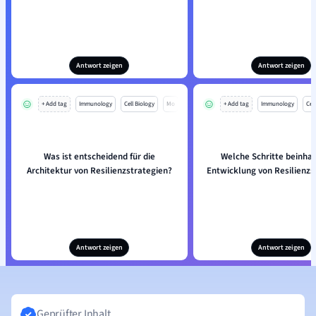
Antwort zeigen
Antwort zeigen
+ Add tag
Immunology
Cell Biology
Mo
+ Add tag
Immunology
Cell
Was ist entscheidend für die
Welche Schritte beinhal
Architektur von Resilienzstrategien?
Entwicklung von Resilienzs
Antwort zeigen
Antwort zeigen
Geprüfter Inhalt