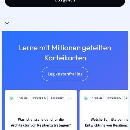
Los geht’s
Lerne mit Millionen geteilten
Karteikarten
Leg kostenfrei los
+ Add tag
Immunology
Cell Biology
Mo
+ Add tag
Immunology
Cell
Was ist entscheidend für die
Welche Schritte beinhal
Architektur von Resilienzstrategien?
Entwicklung von Resilienzs