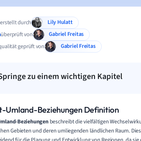
Lily Hulatt
 erstellt durch
Gabriel Freitas
n
überprüft von
Gabriel Freitas
qualität geprüft von
Springe zu einem wichtigen Kapitel
t-Umland-Beziehungen Definition
Umland-Beziehungen
beschreibt die vielfältigen Wechselwir
chen Gebieten und deren umliegenden ländlichen Raum. Die
idend für die Planung und Entwicklung von Regionen, da sie d