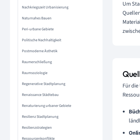
Um Stad
Nachkriegszeit Urbanisierung
Quellen
Naturnahes Bauen
Materia
Peri-urbane Gebiete
zwische
Politische Nachhaltigkeit
Postmoderne Ästhetik
Raumerschließung
Quel
Raumsoziologie
Regenerative Stadtplanung
Für die
Ressour
Renaissance Städtebau
Renaturierung urbaner Gebiete
Büch
Resilienz Stadtplanung
länd
Resilienzstrategien
Onli
Ressourcenkonflikte