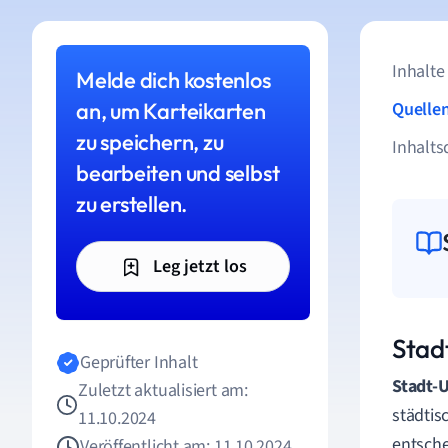
Inhalte
Melde dich kostenlos
an, um Karteikarten
Quelle
zu speichern, zu
Inhalts
bearbeiten und selbst
zu erstellen.
Leg jetzt los
Stad
Geprüfter Inhalt
Stadt-
Zuletzt aktualisiert am:
städtis
11.10.2024
entsche
Veröffentlicht am: 11.10.2024