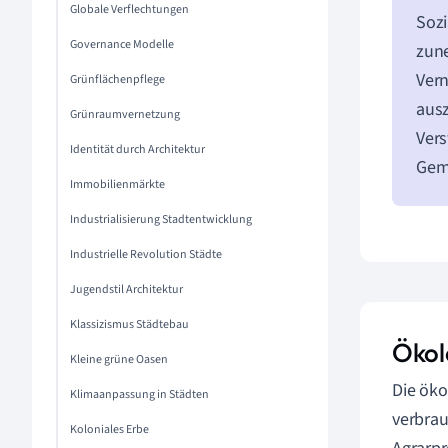
Globale Verflechtungen
Sozi
Governance Modelle
zune
Vern
Grünflächenpflege
ausz
Grünraumvernetzung
Vers
Identität durch Architektur
Geme
Immobilienmärkte
Industrialisierung Stadtentwicklung
Industrielle Revolution Städte
Jugendstil Architektur
Klassizismus Städtebau
Ökol
Kleine grüne Oasen
Die öko
Klimaanpassung in Städten
verbra
Koloniales Erbe