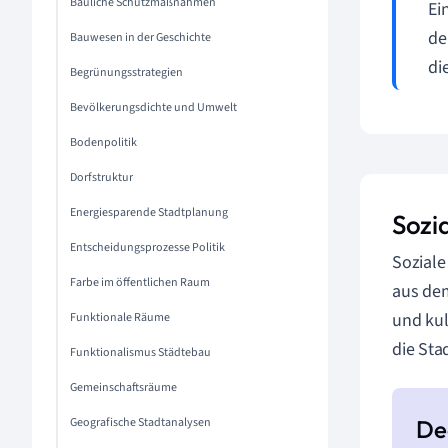
Bauliche Schutzmaßnahmen
Ei
de
Bauwesen in der Geschichte
di
Begrünungsstrategien
Bevölkerungsdichte und Umwelt
Bodenpolitik
Dorfstruktur
Energiesparende Stadtplanung
Sozi
Entscheidungsprozesse Politik
Soziale
Farbe im öffentlichen Raum
aus dem
und kul
Funktionale Räume
die Sta
Funktionalismus Städtebau
Gemeinschaftsräume
Geografische Stadtanalysen