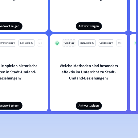
Antwort zeigen
Antwort zeigen
Immunology
Cell Biology
Mo
+ Add tag
Immunology
Cell Biology
Mo
le spielen historische
Welche Methoden sind besonders
en in Stadt-Umland-
effektiv im Unterricht zu Stadt-
eziehungen?
Umland-Beziehungen?
Antwort zeigen
Antwort zeigen