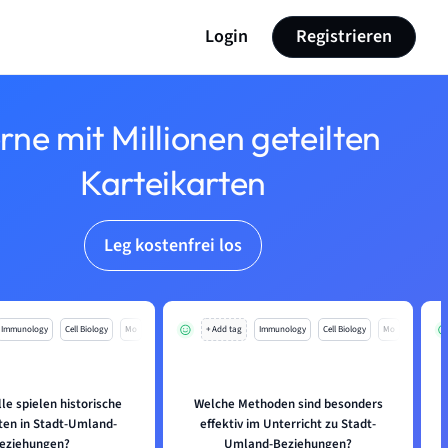
Login
Registrieren
rne mit Millionen geteilten
Karteikarten
Leg kostenfrei los
Immunology
Cell Biology
Mo
+ Add tag
Immunology
Cell Biology
Mo
le spielen historische
Welche Methoden sind besonders
en in Stadt-Umland-
effektiv im Unterricht zu Stadt-
eziehungen?
Umland-Beziehungen?