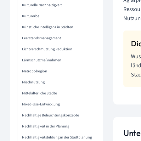
Agrarpr
Kulturelle Nachhaltigkeit
Ressour
Kulturerbe
Nutzung
Künstliche Intelligenz in Städten
Leerstandsmanagement
Lichtverschmutzung Reduktion
Wuss
Lärmschutzmaßnahmen
länd
Metropolregion
Sta
Mischnutzung
Mittelalterliche Städte
Mixed-Use-Entwicklung
Nachhaltige Beleuchtungskonzepte
Nachhaltigkeit in der Planung
Unte
Nachhaltigkeitsbildung in der Stadtplanung