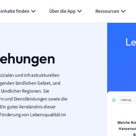
inhalte finden
Über die App
Ressourcen
Le
iehungen
zialen und infrastrukturellen
genden ländlichen Gebiet, und
 ländlicher Regionen. Sie
n und Dienstleistungen sowie die
+ Add tag
in gutes Verständnis dieser
 Förderung von Lebensqualität im
Welche Rol
Hanserout
B