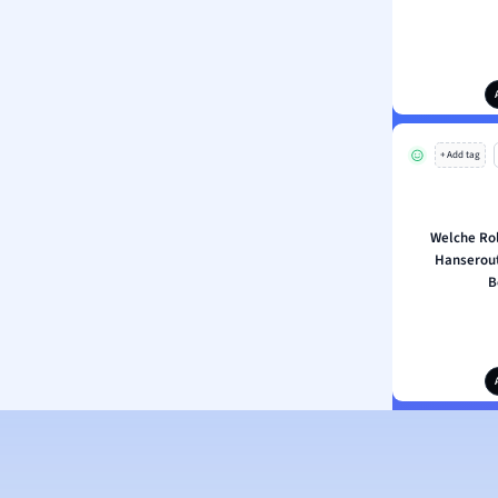
+ Add tag
Welche Rol
Hanserout
B