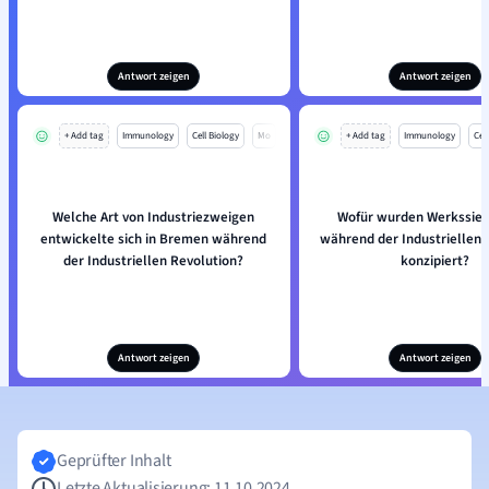
Antwort zeigen
Antwort zeigen
+ Add tag
Immunology
Cell Biology
Mo
+ Add tag
Immunology
Cell
Welche Art von Industriezweigen
Wofür wurden Werkssie
entwickelte sich in Bremen während
während der Industriellen 
der Industriellen Revolution?
konzipiert?
Antwort zeigen
Antwort zeigen
Geprüfter Inhalt
Letzte Aktualisierung: 11.10.2024