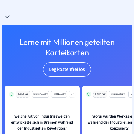
Lerne mit Millionen geteilten
Karteikarten
Leg kostenfrei los
+ Add tag
Immunology
Cell Biology
Mo
+ Add tag
Immunology
Cell
Welche Art von Industriezweigen
Wofür wurden Werkssie
entwickelte sich in Bremen während
während der Industriellen 
der Industriellen Revolution?
konzipiert?