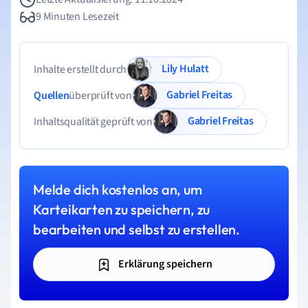
9 Minuten Lesezeit
Lily Hulatt
Inhalte erstellt durch
Gabriel Freitas
Quellen
überprüft von
Gabriel Freitas
Inhaltsqualität geprüft von
Melde dich kostenlos an, um
Karteikarten zu speichern, zu
bearbeiten und selbst zu erstellen.
Erklärung speichern