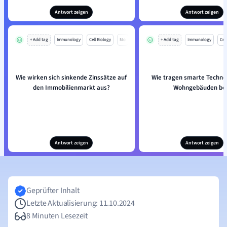
Antwort zeigen
Antwort zeigen
+ Add tag
Immunology
Cell Biology
Mo
+ Add tag
Immunology
Cell
Wie wirken sich sinkende Zinssätze auf
Wie tragen smarte Techno
den Immobilienmarkt aus?
Wohngebäuden be
Antwort zeigen
Antwort zeigen
Geprüfter Inhalt
Letzte Aktualisierung: 11.10.2024
8 Minuten Lesezeit