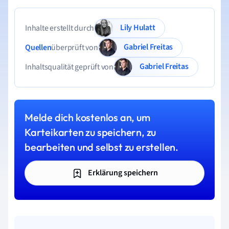
Lily Hulatt
Inhalte erstellt durch
Gabriel Freitas
Quellen
überprüft von
Gabriel Freitas
Inhaltsqualität geprüft von
Melde dich kostenlos an, um
Karteikarten zu speichern, zu
bearbeiten und selbst zu erstellen.
Erklärung speichern