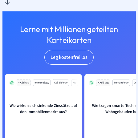
Lerne mit Millionen geteilten
Karteikarten
Leg kostenfrei los
+ Add tag
Immunology
Cell Biology
Mo
+ Add tag
Immunology
Cell
Wie wirken sich sinkende Zinssätze auf
Wie tragen smarte Techno
den Immobilienmarkt aus?
Wohngebäuden be