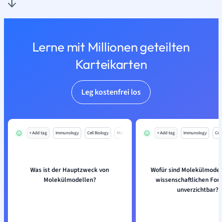
Lerne mit Millionen geteilten
Karteikarten
Leg kostenfrei los
+ Add tag
Immunology
Cell Biology
Mo
+ Add tag
Immunology
Cell
Was ist der Hauptzweck von
Wofür sind Molekülmodell
Molekülmodellen?
wissenschaftlichen For
unverzichtbar?