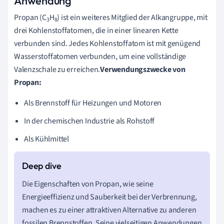
Anwendung
Propan (C
H
) ist ein weiteres Mitglied der Alkangruppe, mit
3
8
drei Kohlenstoffatomen, die in einer linearen Kette
verbunden sind. Jedes Kohlenstoffatom ist mit genügend
Wasserstoffatomen verbunden, um eine vollständige
Valenzschale zu erreichen.
Verwendungszwecke von
Propan:
Als Brennstoff für Heizungen und Motoren
In der chemischen Industrie als Rohstoff
Als Kühlmittel
Die Eigenschaften von Propan, wie seine
Energieeffizienz und Sauberkeit bei der Verbrennung,
machen es zu einer attraktiven Alternative zu anderen
fossilen Brennstoffen. Seine vielseitigen Anwendungen