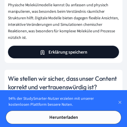
Physische Molekülmodelle kannst Du anfassen und physisch
manipulieren, was besonders beim Verständnis räumlicher
Strukturen hilft. Digitale Modelle bieten dagegen flexible Ansichten,
interaktive Veränderungen und Simulationen chemischer
Reaktionen, was besonders für komplexe Moleküle und Prozesse
nützlich ist.
Erklärung speichern
Wie stellen wir sicher, dass unser Content
korrekt und vertrauenswürdig ist?
Bei StudySmarter haben wir eine Lernplattform geschaffen,
94% der StudySmarter-Nutzer erzielen mit unserer
die Millionen von Studierende unterstützt. Lerne die
kostenlosen Plattform bessere Noten.
Menschen kennen, die hart daran arbeiten, Fakten
basierten Content zu liefern und sicherzustellen, dass er
Herunterladen
überprüft wird.