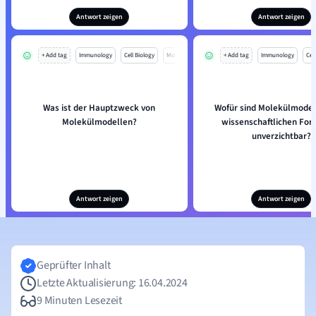
Antwort zeigen
Antwort zeigen
+ Add tag
Immunology
Cell Biology
Mo
+ Add tag
Immunology
Cell
Was ist der Hauptzweck von
Wofür sind Molekülmodell
Molekülmodellen?
wissenschaftlichen For
unverzichtbar?
Antwort zeigen
Antwort zeigen
Geprüfter Inhalt
Letzte Aktualisierung: 16.04.2024
9 Minuten Lesezeit