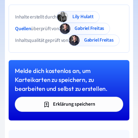
Lily Hulatt
Inhalte erstellt durch
Gabriel Freitas
Quellen
überprüft von
Gabriel Freitas
Inhaltsqualität geprüft von
Melde dich kostenlos an, um
Karteikarten zu speichern, zu
bearbeiten und selbst zu erstellen.
Erklärung speichern