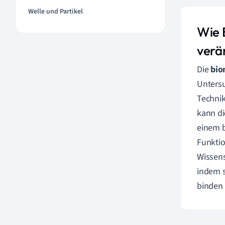
Welle und Partikel
Wie 
verä
Die
bio
Untersu
Technik
kann di
einem b
Funktio
Wissens
indem s
binden 