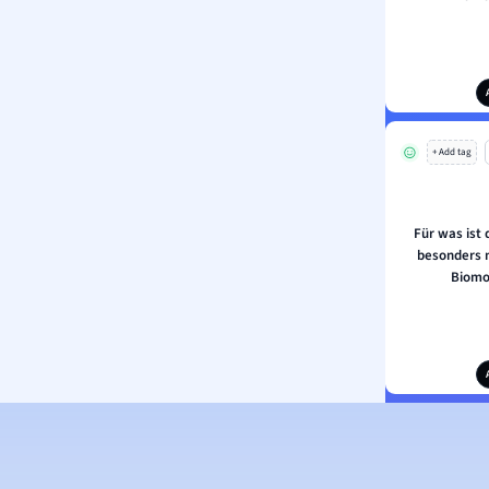
+ Add tag
Für was ist
besonders n
Biomo