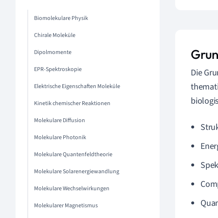
Biomolekulare Physik
Chirale Moleküle
Grun
Dipolmomente
EPR-Spektroskopie
Die Gr
themati
Elektrische Eigenschaften Moleküle
biologi
Kinetik chemischer Reaktionen
Molekulare Diffusion
Stru
Molekulare Photonik
Ener
Molekulare Quantenfeldtheorie
Spek
Molekulare Solarenergiewandlung
Comp
Molekulare Wechselwirkungen
Quan
Molekularer Magnetismus