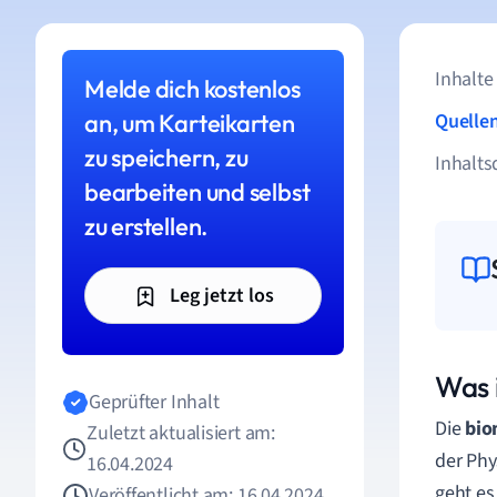
Inhalte
Melde dich kostenlos
an, um Karteikarten
Quelle
zu speichern, zu
Inhalts
bearbeiten und selbst
zu erstellen.
Leg jetzt los
Was 
Geprüfter Inhalt
Die
bio
Zuletzt aktualisiert am:
der Phy
16.04.2024
geht es
Veröffentlicht am: 16.04.2024