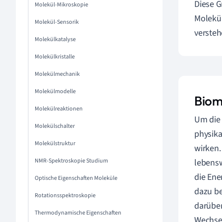
Diese G
Molekül-Mikroskopie
Molekül
Molekül-Sensorik
versteh
Molekülkatalyse
Molekülkristalle
Molekülmechanik
Molekülmodelle
Biom
Molekülreaktionen
Um di
Molekülschalter
physika
Molekülstruktur
wirken.
NMR-Spektroskopie Studium
lebensw
die Ene
Optische Eigenschaften Moleküle
dazu be
Rotationsspektroskopie
darüber
Thermodynamische Eigenschaften
Wechse