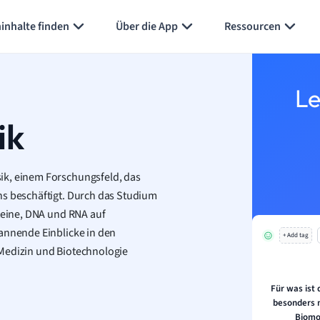
inhalte finden
Über die App
Ressourcen
Le
ik
ik, einem Forschungsfeld, das
ns beschäftigt. Durch das Studium
oteine, DNA und RNA auf
pannende Einblicke in den
+ Add tag
 Medizin und Biotechnologie
Für was ist
besonders n
Biomo