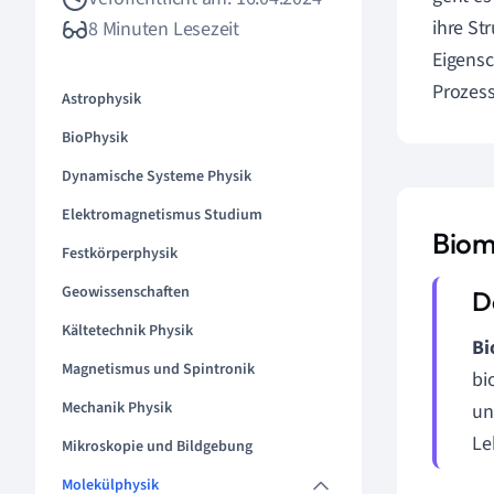
ihre St
8 Minuten Lesezeit
Eigensc
Prozes
Astrophysik
BioPhysik
Dynamische Systeme Physik
Elektromagnetismus Studium
Biom
Festkörperphysik
Geowissenschaften
Kältetechnik Physik
Bi
Magnetismus und Spintronik
bi
Mechanik Physik
un
Le
Mikroskopie und Bildgebung
Molekülphysik