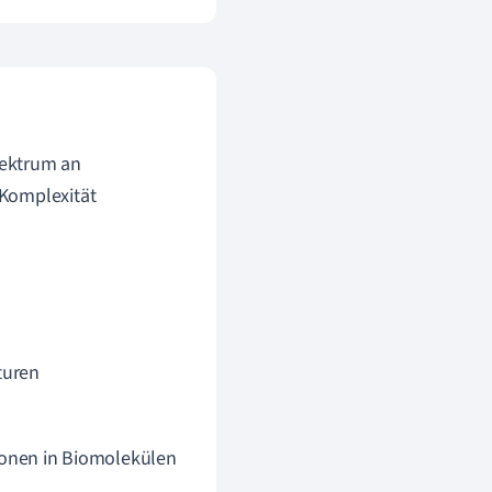
pektrum an
 Komplexität
turen
onen in Biomolekülen