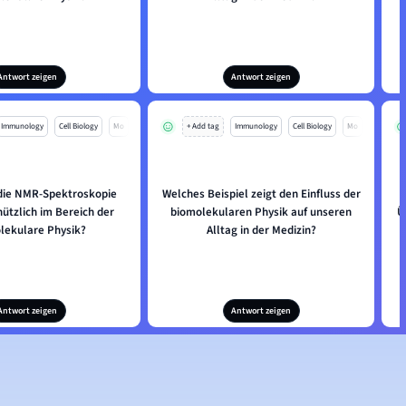
Antwort zeigen
Antwort zeigen
Immunology
Cell Biology
Mo
+ Add tag
Immunology
Cell Biology
Mo
 die NMR-Spektroskopie
Welches Beispiel zeigt den Einfluss der
ützlich im Bereich der
biomolekularen Physik auf unseren
Ü
lekulare Physik?
Alltag in der Medizin?
Antwort zeigen
Antwort zeigen