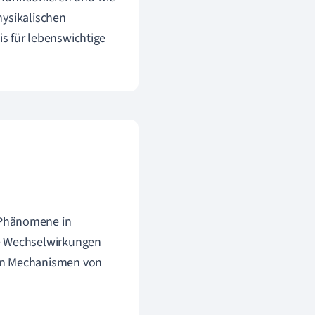
hysikalischen
is für lebenswichtige
 Phänomene in
ie Wechselwirkungen
den Mechanismen von