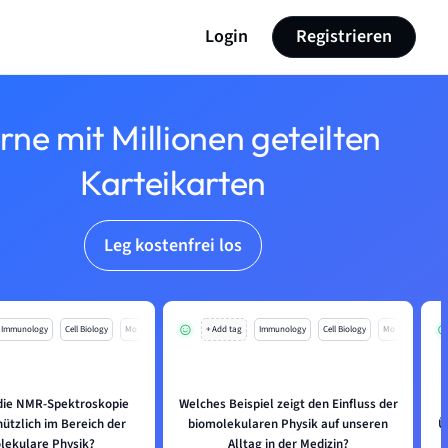
Login
Registrieren
rne mit Millionen geteilten
Karteikarten
Leg kostenfrei los
Immunology
Cell Biology
Mo
+ Add tag
Immunology
Cell Biology
Mo
 die NMR-Spektroskopie
Welches Beispiel zeigt den Einfluss der
ützlich im Bereich der
biomolekularen Physik auf unseren
Ü
lekulare Physik?
Alltag in der Medizin?