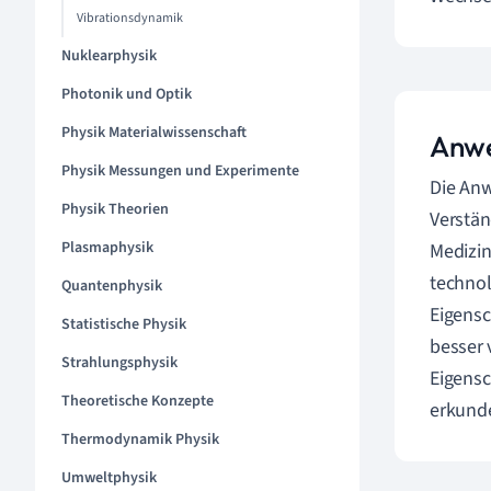
Vibrationsdynamik
Nuklearphysik
Photonik und Optik
Physik Materialwissenschaft
Anwe
Physik Messungen und Experimente
Die An
Physik Theorien
Verstän
Plasmaphysik
Medizin
technol
Quantenphysik
Eigensc
Statistische Physik
besser 
Strahlungsphysik
Eigensc
Theoretische Konzepte
erkund
Thermodynamik Physik
Umweltphysik