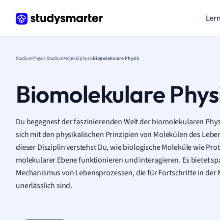
Lern
Studium
Physik Studium
Molekülphysik
Biomolekulare Physik
Biomolekulare Phys
Du begegnest der faszinierenden Welt der biomolekularen Phys
sich mit den physikalischen Prinzipien von Molekülen des Lebe
dieser Disziplin verstehst Du, wie biologische Moleküle wie Pr
molekularer Ebene funktionieren und interagieren. Es bietet s
Mechanismus von Lebensprozessen, die für Fortschritte in der
unerlässlich sind.