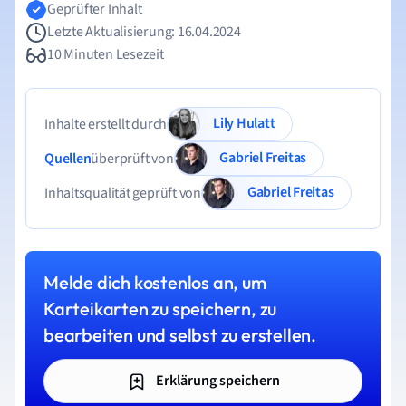
Geprüfter Inhalt
Letzte Aktualisierung: 16.04.2024
10 Minuten Lesezeit
Lily Hulatt
Inhalte erstellt durch
Gabriel Freitas
Quellen
überprüft von
Gabriel Freitas
Inhaltsqualität geprüft von
Melde dich kostenlos an, um
Karteikarten zu speichern, zu
bearbeiten und selbst zu erstellen.
Erklärung speichern