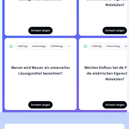
Molekülen?
Antwort zeigen
Antwort zeigen
+ Add tag
Immunology
Cell Biology
Mo
+ Add tag
Immunology
Cell
Warum wird Wasser als universelles
Welchen Einfluss hat die Po
Lösungsmittel bezeichnet?
die elektrischen Eigensch
Molekülen?
Antwort zeigen
Antwort zeigen