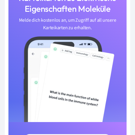
Eigenschaften Moleküle
Melde dich kostenlos an, um Zugriff auf all unsere
Karteikarten zu erhalten.