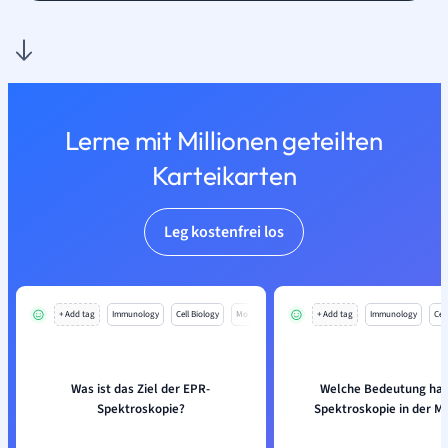
Lerne mit Millionen geteilten
Karteikarten
Leg kostenfrei los
+ Add tag
Immunology
Cell Biology
Mo
+ Add tag
Immunology
Cell
Was ist das Ziel der EPR-
Welche Bedeutung hat
Spektroskopie?
Spektroskopie in der M