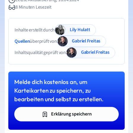
8 Minuten Lesezeit
Lily Hulatt
Inhalte erstellt durch
Gabriel Freitas
Quellen
überprüft von
Gabriel Freitas
Inhaltsqualität geprüft von
Melde dich kostenlos an, um
Karteikarten zu speichern, zu
bearbeiten und selbst zu erstellen.
Erklärung speichern