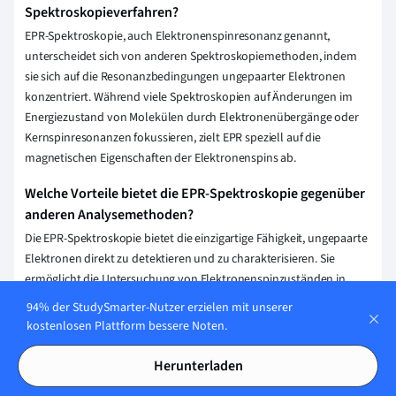
Spektroskopieverfahren?
EPR-Spektroskopie, auch Elektronenspinresonanz genannt,
unterscheidet sich von anderen Spektroskopiemethoden, indem
sie sich auf die Resonanzbedingungen ungepaarter Elektronen
konzentriert. Während viele Spektroskopien auf Änderungen im
Energiezustand von Molekülen durch Elektronenübergänge oder
Kernspinresonanzen fokussieren, zielt EPR speziell auf die
magnetischen Eigenschaften der Elektronenspins ab.
Welche Vorteile bietet die EPR-Spektroskopie gegenüber
anderen Analysemethoden?
Die EPR-Spektroskopie bietet die einzigartige Fähigkeit, ungepaarte
Elektronen direkt zu detektieren und zu charakterisieren. Sie
ermöglicht die Untersuchung von Elektronenspinzuständen in
Materialien und biologischen Systemen, die mit anderen Methoden
94% der StudySmarter-Nutzer erzielen mit unserer
nicht zugänglich sind. Zudem liefert sie Informationen über die
kostenlosen Plattform bessere Noten.
lokale chemische Umgebung der paramagnetischen Zentren.
Herunterladen
Erklärung speichern