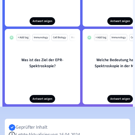
Antwort zeigen
Antwort zeigen
+ Add tag
Immunology
Cell Biology
Mo
+ Add tag
Immunology
Cell
Was ist das Ziel der EPR-
Welche Bedeutung hat
Spektroskopie?
Spektroskopie in der M
Antwort zeigen
Antwort zeigen
Geprüfter Inhalt
Letzte Aktualisierung: 16.04.2024