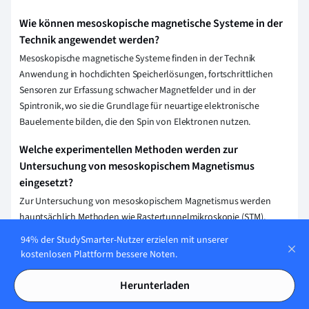
Wie können mesoskopische magnetische Systeme in der
Technik angewendet werden?
Mesoskopische magnetische Systeme finden in der Technik
Anwendung in hochdichten Speicherlösungen, fortschrittlichen
Sensoren zur Erfassung schwacher Magnetfelder und in der
Spintronik, wo sie die Grundlage für neuartige elektronische
Bauelemente bilden, die den Spin von Elektronen nutzen.
Welche experimentellen Methoden werden zur
Untersuchung von mesoskopischem Magnetismus
eingesetzt?
Zur Untersuchung von mesoskopischem Magnetismus werden
hauptsächlich Methoden wie Rastertunnelmikroskopie (STM),
Magnetkraftmikroskopie (MFM), Röntgenmikroskopie, und
94% der StudySmarter-Nutzer erzielen mit unserer
Neutronenstreuung eingesetzt. Diese Techniken ermöglichen es,
kostenlosen Plattform bessere Noten.
magnetische Eigenschaften auf kleinsten Skalen zu erfassen und zu
analysieren.
Herunterladen
Welche Rolle spielen Quanteneffekte im mesoskopischen