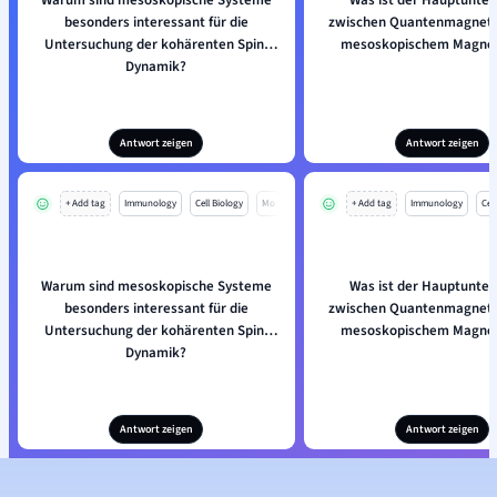
Warum sind mesoskopische Systeme
Was ist der Hauptunter
besonders interessant für die
zwischen Quantenmagnet
Untersuchung der kohärenten Spin-
mesoskopischem Magne
Dynamik?
Antwort zeigen
Antwort zeigen
+ Add tag
Immunology
Cell Biology
Mo
+ Add tag
Immunology
Cell
Warum sind mesoskopische Systeme
Was ist der Hauptunter
besonders interessant für die
zwischen Quantenmagnet
Untersuchung der kohärenten Spin-
mesoskopischem Magne
Dynamik?
Antwort zeigen
Antwort zeigen