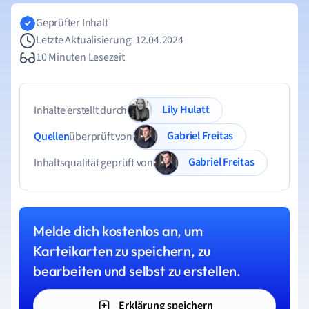
Geprüfter Inhalt
Letzte Aktualisierung: 12.04.2024
10 Minuten Lesezeit
Lily Hulatt
Inhalte erstellt durch
Gabriel Freitas
Quellen
überprüft von
Gabriel Freitas
Inhaltsqualität geprüft von
Melde dich kostenlos an, um
Karteikarten zu speichern, zu
bearbeiten und selbst zu erstellen.
Erklärung speichern