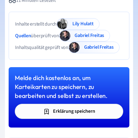
11 Minuten Lesezeit
Lily Hulatt
Inhalte erstellt durch
Gabriel Freitas
Quellen
überprüft von
Gabriel Freitas
Inhaltsqualität geprüft von
Melde dich kostenlos an, um
Karteikarten zu speichern, zu
bearbeiten und selbst zu erstellen.
Erklärung speichern