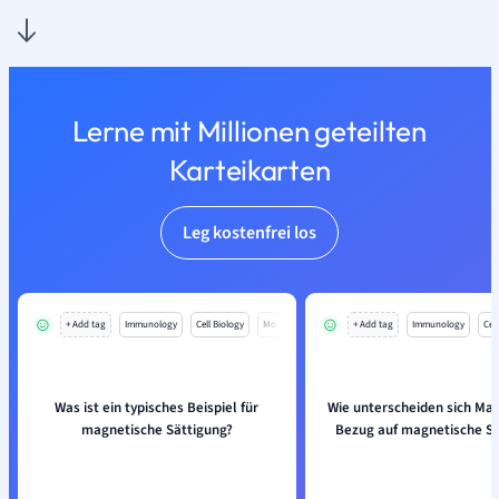
Lerne mit Millionen geteilten
Karteikarten
Leg kostenfrei los
+ Add tag
Immunology
Cell Biology
Mo
+ Add tag
Immunology
Cell
Was ist ein typisches Beispiel für
Wie unterscheiden sich Mate
magnetische Sättigung?
Bezug auf magnetische Sä