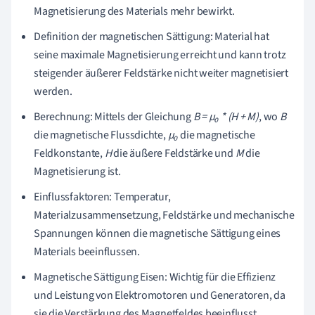
Magnetisierung des Materials mehr bewirkt.
Definition der magnetischen Sättigung: Material hat
seine maximale Magnetisierung erreicht und kann trotz
steigender äußerer Feldstärke nicht weiter magnetisiert
werden.
Berechnung: Mittels der Gleichung
B = μ₀ * (H + M)
, wo
B
die magnetische Flussdichte,
μ₀
die magnetische
Feldkonstante,
H
die äußere Feldstärke und
M
die
Magnetisierung ist.
Einflussfaktoren: Temperatur,
Materialzusammensetzung, Feldstärke und mechanische
Spannungen können die magnetische Sättigung eines
Materials beeinflussen.
Magnetische Sättigung Eisen: Wichtig für die Effizienz
und Leistung von Elektromotoren und Generatoren, da
sie die Verstärkung des Magnetfeldes beeinflusst.