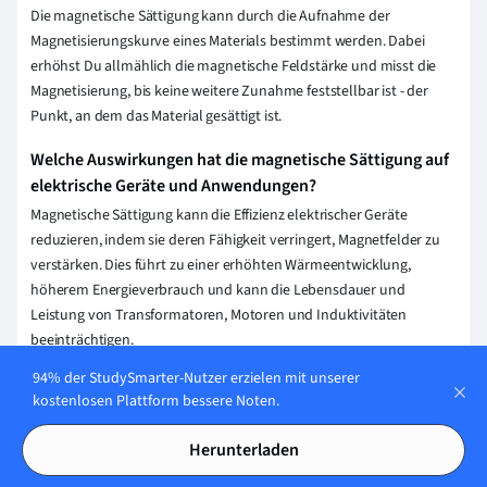
Die magnetische Sättigung kann durch die Aufnahme der
Magnetisierungskurve eines Materials bestimmt werden. Dabei
erhöhst Du allmählich die magnetische Feldstärke und misst die
Magnetisierung, bis keine weitere Zunahme feststellbar ist - der
Punkt, an dem das Material gesättigt ist.
Welche Auswirkungen hat die magnetische Sättigung auf
elektrische Geräte und Anwendungen?
Magnetische Sättigung kann die Effizienz elektrischer Geräte
reduzieren, indem sie deren Fähigkeit verringert, Magnetfelder zu
verstärken. Dies führt zu einer erhöhten Wärmeentwicklung,
höherem Energieverbrauch und kann die Lebensdauer und
Leistung von Transformatoren, Motoren und Induktivitäten
beeinträchtigen.
94% der StudySmarter-Nutzer erzielen mit unserer
Wie kann man die Auswirkungen der magnetischen
kostenlosen Plattform bessere Noten.
Sättigung minimieren oder verhindern?
Um die Auswirkungen der magnetischen Sättigung zu minimieren
Herunterladen
oder zu verhindern, kannst Du Materialien mit höherer