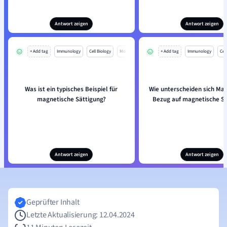
Antwort zeigen
Antwort zeigen
+ Add tag
Immunology
Cell Biology
Mo
+ Add tag
Immunology
Cell
Was ist ein typisches Beispiel für
Wie unterscheiden sich Mate
magnetische Sättigung?
Bezug auf magnetische Sä
Antwort zeigen
Antwort zeigen
Geprüfter Inhalt
Letzte Aktualisierung: 12.04.2024