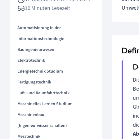
Umwelt 
10 Minuten Lesezeit
Automatisierung in der
Informationstechnologie
Defi
Bauingenieurwesen
Elektrotechnik
Energietechnik Studium
Di
Fertigungstechnik
Be
Luft- und Raumfahrttechnik
um
Maschinelles Lernen Studium
Gl
Maschinenbau
in
di
(Ingenieurwissenschaften)
Ab
Messtechnik