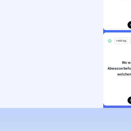
+ Add tag
Wo wi
Abwasserbeh
welchen