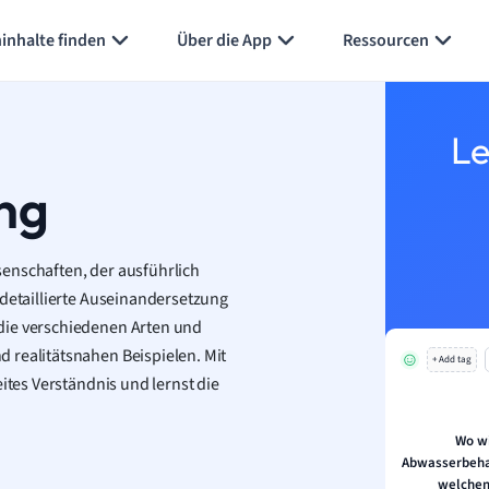
inhalte finden
Über die App
Ressourcen
Le
ng
enschaften, der ausführlich
 detaillierte Auseinandersetzung
die verschiedenen Arten und
 realitätsnahen Beispielen. Mit
+ Add tag
ites Verständnis und lernst die
Wo wi
Abwasserbeh
welchen