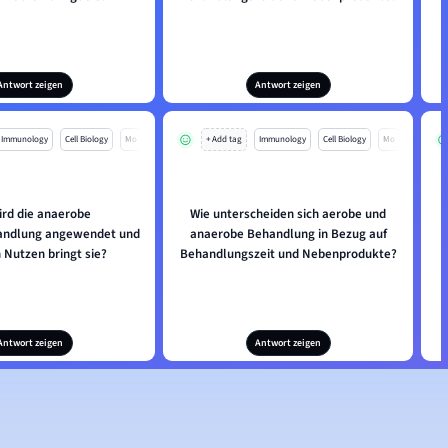
Antwort zeigen
Antwort zeigen
Immunology
Cell Biology
Mo
+ Add tag
Immunology
Cell Biology
Mo
rd die anaerobe
Wie unterscheiden sich aerobe und
W
andlung angewendet und
anaerobe Behandlung in Bezug auf
 Nutzen bringt sie?
Behandlungszeit und Nebenprodukte?
Antwort zeigen
Antwort zeigen