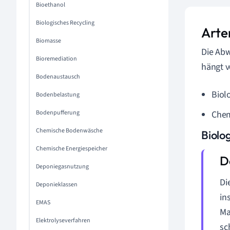
Bioethanol
Biologisches Recycling
Arte
Biomasse
Die Abw
Bioremediation
hängt v
Bodenaustausch
Biol
Bodenbelastung
Bodenpufferung
Chem
Chemische Bodenwäsche
Biolo
Chemische Energiespeicher
Deponiegasnutzung
Di
Deponieklassen
in
EMAS
Ma
Elektrolyseverfahren
sc