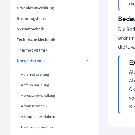
di
Produktentwicklung
Bedeu
Strömungslehre
Die Bed
Systemtechnik
ordnun
Technische Mechanik
die lok
Thermodynamik
Umwelttechnik
Al
Abfallreduzierung
Ab
Abfallvermeidung
Ök
Abwasserbehandlung
vo
Be
Abwassertechnik
Adsorptionsverfahren
Biodiversitätsindizes