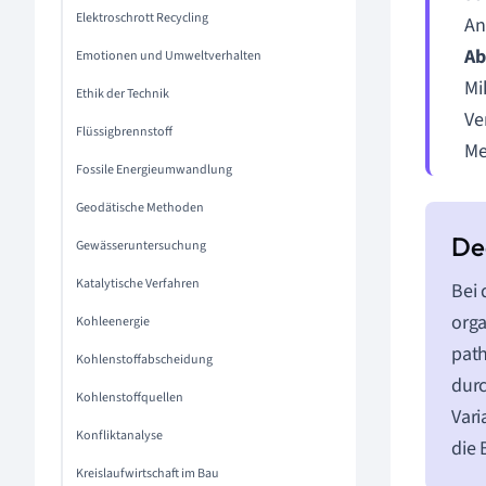
Elektroschrott Recycling
An
Ab
Emotionen und Umweltverhalten
Mi
Ethik der Technik
Ve
Flüssigbrennstoff
Me
Fossile Energieumwandlung
Geodätische Methoden
Gewässeruntersuchung
Katalytische Verfahren
Bei 
orga
Kohleenergie
path
Kohlenstoffabscheidung
durc
Kohlenstoffquellen
Vari
Konfliktanalyse
die
Kreislaufwirtschaft im Bau