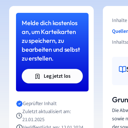
Inhalte
Melde dich kostenlos
an, um Karteikarten
Quelle
zu speichern, zu
Inhalts
bearbeiten und selbst
zu erstellen.
Leg jetzt los
Grun
Geprüfter Inhalt
Die Ab
Zuletzt aktualisiert am:
sowie n
21.01.2025
der sow
Veröffentlicht am: 12.01.2024