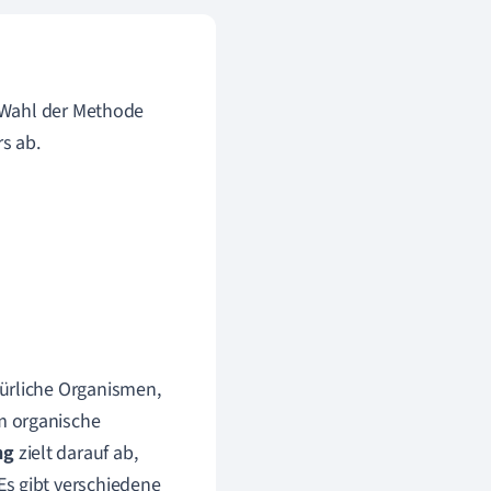
 Wahl der Methode
s ab.
türliche Organismen,
m organische
ng
zielt darauf ab,
Es gibt verschiedene