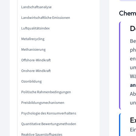
Landschaftsanalyse
Chemi
Landwirtschaftliche Emissionen
Luftqualitätsindex
Metallrecycling
Be
ph
Methanisierung
en
Offshore-Windkraft
um
Onshore-Windkraft
W
Ozonbildung
an
Politische Rahmenbedingungen
Ab
un
Preisbildungsmechanismen
Psychologie des Konsumverhaltens
Quantitative Bewertungsmethoden
Ei
Reaktive Sauerstoffspezies