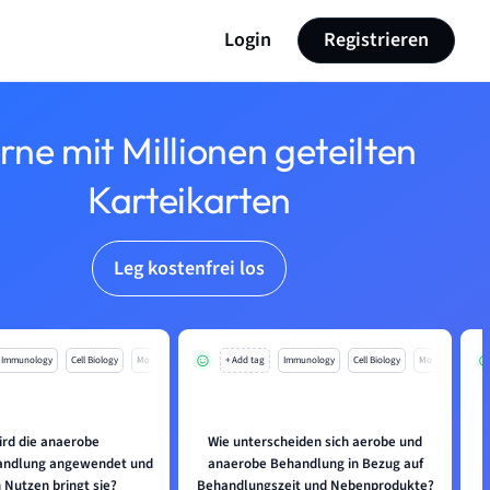
Login
Registrieren
rne mit Millionen geteilten
Karteikarten
Leg kostenfrei los
Immunology
Cell Biology
Mo
+ Add tag
Immunology
Cell Biology
Mo
rd die anaerobe
Wie unterscheiden sich aerobe und
W
andlung angewendet und
anaerobe Behandlung in Bezug auf
 Nutzen bringt sie?
Behandlungszeit und Nebenprodukte?