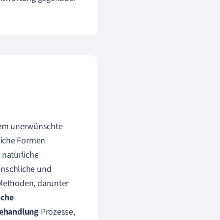
 dem unerwünschte
liche Formen
s natürliche
nschliche und
 Methoden, darunter
sche
ehandlung
Prozesse,