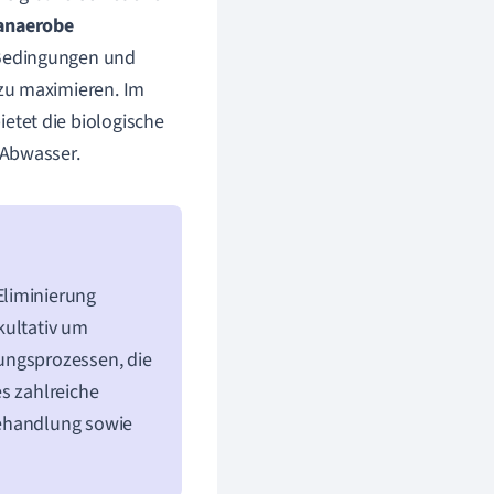
anaerobe
e Bedingungen und
zu maximieren. Im
ietet die biologische
 Abwasser.
Eliminierung
kultativ um
ungsprozessen, die
s zahlreiche
Behandlung sowie