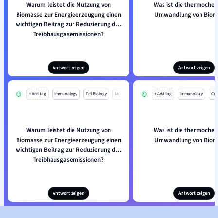
Warum leistet die Nutzung von
Was ist die thermoche
Biomasse zur Energieerzeugung einen
Umwandlung von Biom
wichtigen Beitrag zur Reduzierung der
Treibhausgasemissionen?
Antwort zeigen
Antwort zeigen
+ Add tag
Immunology
Cell Biology
Mo
+ Add tag
Immunology
Cell
Warum leistet die Nutzung von
Was ist die thermoche
Biomasse zur Energieerzeugung einen
Umwandlung von Biom
wichtigen Beitrag zur Reduzierung der
Treibhausgasemissionen?
Antwort zeigen
Antwort zeigen