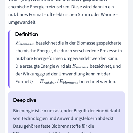
chemische Energie freizusetzen. Diese wird dann in ein
nutzbares Format – oft elektrischen Strom oder Wärme –
umgewandelt.
bezeichnet die in der Biomasse gespeicherte
E
b
i
o
m
a
s
s
chemische Energie, die durch verschiedene Prozesse in
e
nutzbare Energieformen umgewandelt werden kann.
Die erzeugte Energie wird als
bezeichnet, und
E
n
u
t
z
b
a
der Wirkungsgrad der Umwandlung kann mit der
r
Formel
berechnet werden.
η
=
E
n
u
t
z
b
a
r
/
E
b
i
o
m
a
s
s
e
Bioenergie ist ein umfassender Begriff, der eine Vielzahl
von Technologien und Anwendungsfeldern abdeckt.
Dazu gehören feste Biobrennstoffe für die