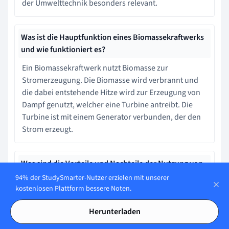
der Umwelttechnik besonders relevant.
Was ist die Hauptfunktion eines Biomassekraftwerks
und wie funktioniert es?
Ein Biomassekraftwerk nutzt Biomasse zur
Stromerzeugung. Die Biomasse wird verbrannt und
die dabei entstehende Hitze wird zur Erzeugung von
Dampf genutzt, welcher eine Turbine antreibt. Die
Turbine ist mit einem Generator verbunden, der den
Strom erzeugt.
Was sind die Vorteile und Nachteile der Nutzung von
Biomasse?
94% der StudySmarter-Nutzer erzielen mit unserer
kostenlosen Plattform bessere Noten.
Vorteile der Nutzung von Biomasse sind die
Reduzierung der Emissionen und die Verringerung
Herunterladen
der Abhängigkeit von fossilen Brennstoffen. Nachteile