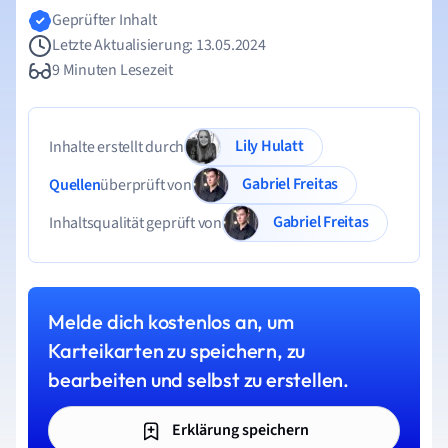
Geprüfter Inhalt
Letzte Aktualisierung: 13.05.2024
9 Minuten Lesezeit
Lily Hulatt
Inhalte erstellt durch
Gabriel Freitas
Quellen
überprüft von
Gabriel Freitas
Inhaltsqualität geprüft von
Melde dich kostenlos an, um
Karteikarten zu speichern, zu
bearbeiten und selbst zu erstellen.
Erklärung speichern