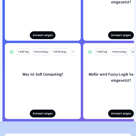
eingesetzt?
Antwort zeigen
Antwort zeigen
+ Add tag
Immunology
Cell Biology
Mo
+ Add tag
Immunology
Cell
Was ist Soft Computing?
Wofür wird Fuzzy-Logik hau
eingesetzt?
Antwort zeigen
Antwort zeigen