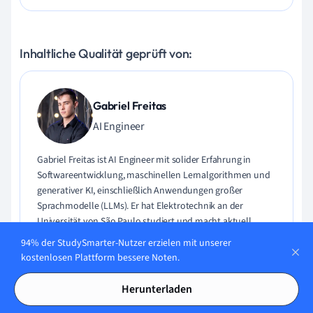
Inhaltliche Qualität geprüft von:
Gabriel Freitas
AI Engineer
Gabriel Freitas ist AI Engineer mit solider Erfahrung in
Softwareentwicklung, maschinellen Lernalgorithmen und
generativer KI, einschließlich Anwendungen großer
Sprachmodelle (LLMs). Er hat Elektrotechnik an der
Universität von São Paulo studiert und macht aktuell
seinen MSc in Computertechnik an der Universität von
94% der StudySmarter-Nutzer erzielen mit unserer
Campinas mit Schwerpunkt auf maschinellem Lernen.
kostenlosen Plattform bessere Noten.
Gabriel hat einen starken Hintergrund in Software-
Engineering und hat an Projekten zu Computer Vision,
Herunterladen
Embedded AI und LLM-Anwendungen gearbeitet.