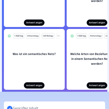
werden?
Antwort zeigen
Antwort zeigen
+ Add tag
Immunology
Cell Biology
Mo
+ Add tag
Immunology
Cell
Was ist ein semantisches Netz?
Welche Arten von Beziehun
in einem Semantischen Netz
werden?
Antwort zeigen
Antwort zeigen
Geprüfter Inhalt