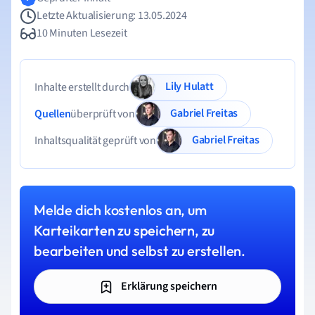
Letzte Aktualisierung: 13.05.2024
10 Minuten Lesezeit
Lily Hulatt
Inhalte erstellt durch
Gabriel Freitas
Quellen
überprüft von
Gabriel Freitas
Inhaltsqualität geprüft von
Melde dich kostenlos an, um
Karteikarten zu speichern, zu
bearbeiten und selbst zu erstellen.
Erklärung speichern