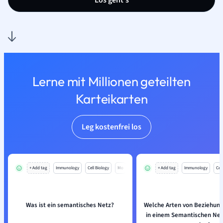
Los geht’s
Lerne mit Millionen geteilten
Karteikarten
Leg kostenfrei los
+ Add tag
Immunology
Cell Biology
Mo
+ Add tag
Immunology
Cell
Was ist ein semantisches Netz?
Welche Arten von Beziehun
in einem Semantischen Netz