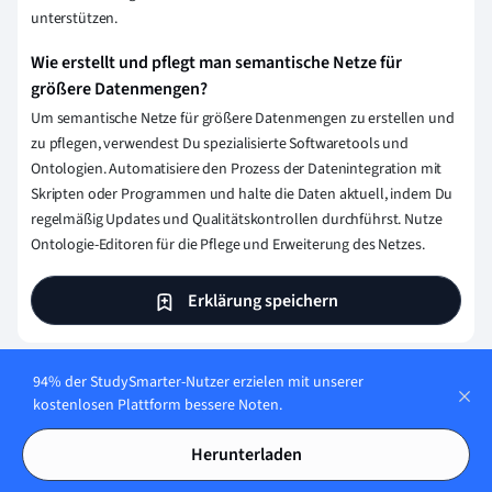
unterstützen.
Wie erstellt und pflegt man semantische Netze für
größere Datenmengen?
Um semantische Netze für größere Datenmengen zu erstellen und
zu pflegen, verwendest Du spezialisierte Softwaretools und
Ontologien. Automatisiere den Prozess der Datenintegration mit
Skripten oder Programmen und halte die Daten aktuell, indem Du
regelmäßig Updates und Qualitätskontrollen durchführst. Nutze
Ontologie-Editoren für die Pflege und Erweiterung des Netzes.
Erklärung speichern
94% der StudySmarter-Nutzer erzielen mit unserer
Wie stellen wir sicher, dass unser Content
kostenlosen Plattform bessere Noten.
korrekt und vertrauenswürdig ist?
Herunterladen
Bei StudySmarter haben wir eine Lernplattform geschaffen,