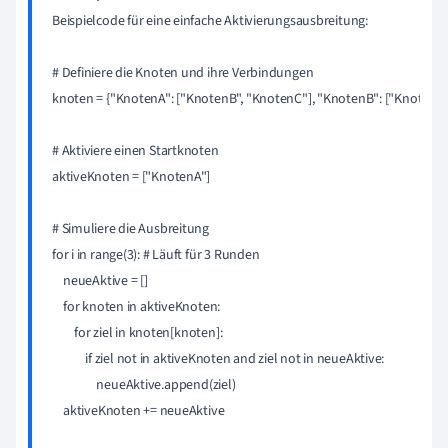
Beispielcode für eine einfache Aktivierungsausbreitung:

# Definiere die Knoten und ihre Verbindungen

knoten = {"KnotenA": ["KnotenB", "KnotenC"], "KnotenB": ["KnotenA",
# Aktiviere einen Startknoten

aktiveKnoten = ["KnotenA"]

# Simuliere die Ausbreitung

for i in range(3): # Läuft für 3 Runden

    neueAktive = []

    for knoten in aktiveKnoten:

        for ziel in knoten[knoten]:

            if ziel not in aktiveKnoten and ziel not in neueAktive:

                neueAktive.append(ziel)

    aktiveKnoten += neueAktive
