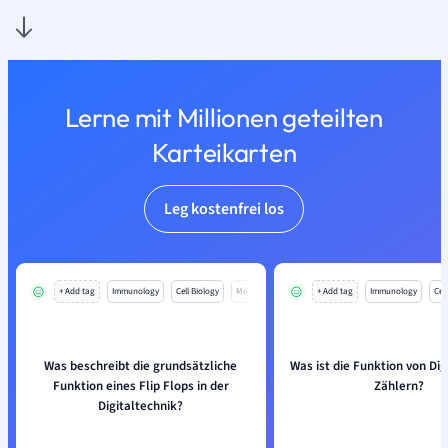
Lerne mit Millionen geteilten
Karteikarten
Leg kostenfrei los
+ Add tag
Immunology
Cell Biology
Mo
+ Add tag
Immunology
Cell
Was beschreibt die grundsätzliche
Was ist die Funktion von Dig
Funktion eines Flip Flops in der
Zählern?
Digitaltechnik?