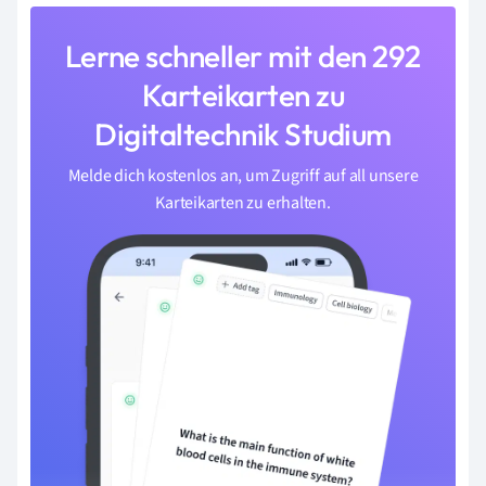
Lerne schneller mit den 292
Karteikarten zu
Digitaltechnik Studium
Melde dich kostenlos an, um Zugriff auf all unsere
Karteikarten zu erhalten.