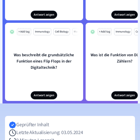
Antwort zeigen
Antwort zeigen
+ Add tag
Immunology
Cell Biology
Mo
+ Add tag
Immunology
Cell
Was beschreibt die grundsätzliche
Was ist die Funktion von Dig
Funktion eines Flip Flops in der
Zählern?
Digitaltechnik?
Antwort zeigen
Antwort zeigen
Geprüfter Inhalt
Letzte Aktualisierung: 03.05.2024