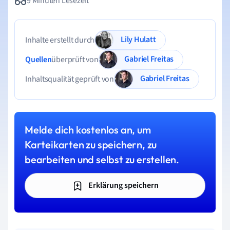
9 Minuten Lesezeit
Lily Hulatt
Inhalte erstellt durch
Gabriel Freitas
Quellen
überprüft von
Gabriel Freitas
Inhaltsqualität geprüft von
Melde dich kostenlos an, um
Karteikarten zu speichern, zu
bearbeiten und selbst zu erstellen.
Erklärung speichern