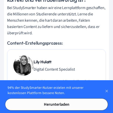
Bei StudySmarter haben wir eine Lernplattform geschaffen,
die Millionen von Studierende unterstützt. Lerne die
Menschen kennen, die hart daran arbeiten, Fakten
basierten Content zu liefern und sicherzustellen, dass er
überprüft wird.
Content-Erstellungsprozess:
Lily Hulatt
Digital Content Specialist
Lily Hulatt ist Digital Content Specialist mit über drei
Jahren Erfahrung in Content-Strategie und Curriculum-
94% der StudySmarter-Nutzer erzielen mit unserer
Design. Sie hat 2022 ihren Doktortitel in Englischer Literatur
kostenlosen Plattform bessere Noten.
an der Durham University erhalten, dort auch im
Fachbereich Englische Studien unterrichtet und an
Herunterladen
verschiedenen Veröffentlichungen mitgewirkt. Lily ist