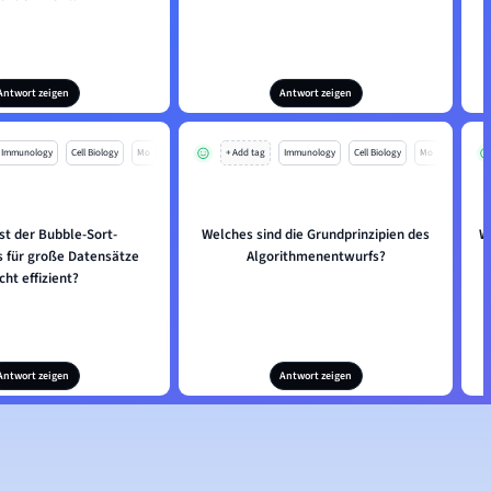
Antwort zeigen
Antwort zeigen
Immunology
Cell Biology
Mo
+ Add tag
Immunology
Cell Biology
Mo
st der Bubble-Sort-
Welches sind die Grundprinzipien des
W
s für große Datensätze
Algorithmenentwurfs?
cht effizient?
Antwort zeigen
Antwort zeigen