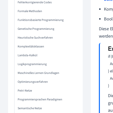
Fehlerkorrigierende Codes
Komp
Formale Methoden
Bool
Funktionsbasierte Programmierung
Diese E
Genetische Programmierung
werden
Heuristische Suchverfahren
Komplexitätsklassen
Lambda-Kalkül
if 
   
Logikprogrammierung
} el
Maschinelles Lernen Grundlagen
   
Optimierungsverfahren
}
Petri-Netze
Di
Programmiersprachen Paradigmen
gr
Semantische Netze
au