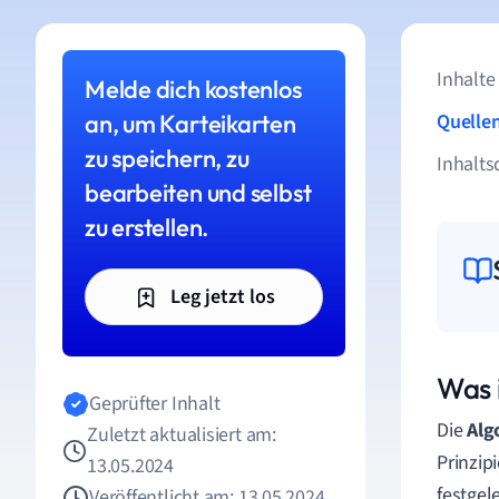
Inhalte
Melde dich kostenlos
an, um Karteikarten
Quelle
zu speichern, zu
Inhalts
bearbeiten und selbst
zu erstellen.
Leg jetzt los
Was 
Geprüfter Inhalt
Die
Alg
Zuletzt aktualisiert am:
Prinzip
13.05.2024
festgel
Veröffentlicht am: 13.05.2024