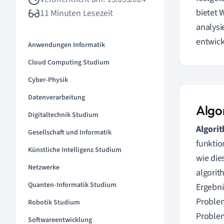
bietet 
11 Minuten Lesezeit
analysi
entwick
Anwendungen Informatik
Cloud Computing Studium
Cyber-Physik
Datenverarbeitung
Algo
Digitaltechnik Studium
Algori
Gesellschaft und Informatik
funktio
Künstliche Intelligenz Studium
wie die
Netzwerke
algorit
Quanten-Informatik Studium
Ergebni
Problem
Robotik Studium
Problem
Softwareentwicklung