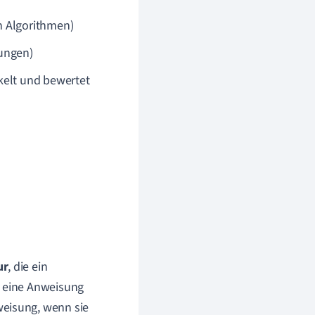
n Algorithmen)
dungen)
kelt und bewertet
ur
, die ein
d eine Anweisung
weisung, wenn sie