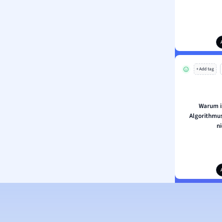
+ Add tag
Warum i
Algorithmu
ni