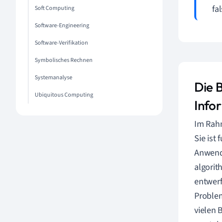
fal
Soft Computing
Software-Engineering
Software-Verifikation
Symbolisches Rechnen
Systemanalyse
Die 
Ubiquitous Computing
Info
Im Rah
Sie ist
Anwendu
algorit
entwerf
Problem
vielen 