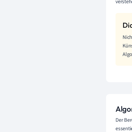
versteh
Nich
Küns
Algo
Algo
Der Ber
essenti