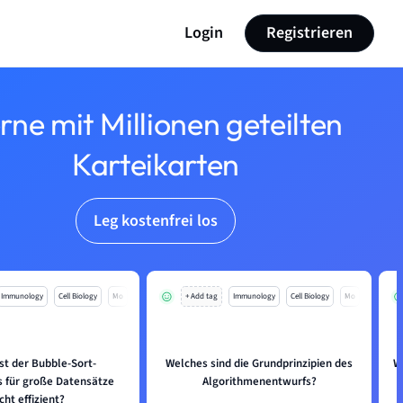
Login
Registrieren
rne mit Millionen geteilten
Karteikarten
Leg kostenfrei los
Immunology
Cell Biology
Mo
+ Add tag
Immunology
Cell Biology
Mo
st der Bubble-Sort-
Welches sind die Grundprinzipien des
W
s für große Datensätze
Algorithmenentwurfs?
cht effizient?