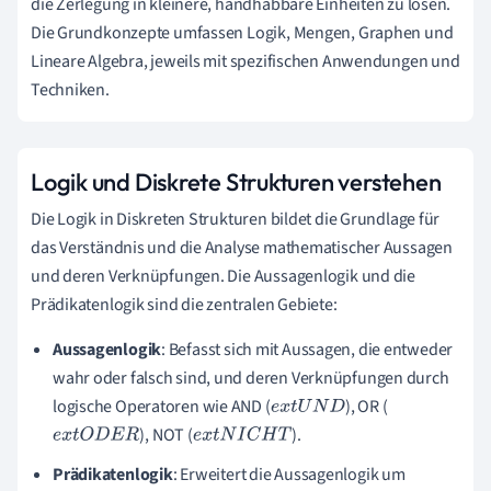
die Zerlegung in kleinere, handhabbare Einheiten zu lösen.
Die Grundkonzepte umfassen Logik, Mengen, Graphen und
Lineare Algebra, jeweils mit spezifischen Anwendungen und
Techniken.
Logik und Diskrete Strukturen verstehen
Die Logik in Diskreten Strukturen bildet die Grundlage für
das Verständnis und die Analyse mathematischer Aussagen
und deren Verknüpfungen. Die Aussagenlogik und die
Prädikatenlogik sind die zentralen Gebiete:
Aussagenlogik
: Befasst sich mit Aussagen, die entweder
wahr oder falsch sind, und deren Verknüpfungen durch
logische Operatoren wie AND (
), OR (
e
x
t
U
N
D
), NOT (
).
e
x
t
O
D
E
R
e
x
t
N
I
C
H
T
Prädikatenlogik
: Erweitert die Aussagenlogik um