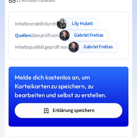
11 Minuten Lesezeit
Lily Hulatt
Inhalte erstellt durch
Gabriel Freitas
Quellen
überprüft von
Gabriel Freitas
Inhaltsqualität geprüft von
Melde dich kostenlos an, um
Karteikarten zu speichern, zu
bearbeiten und selbst zu erstellen.
Erklärung speichern