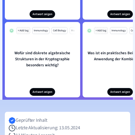
Antwort zeigen
Antwort zeigen
+ Add tag
Immunology
Cell Biology
Mo
+ Add tag
Immunology
Cell
Wofür sind diskrete algebraische
Was ist ein praktisches Beisp
Strukturen in der Kryptographie
Anwendung der Kombina
besonders wichtig?
Antwort zeigen
Antwort zeigen
Geprüfter Inhalt
Letzte Aktualisierung: 13.05.2024