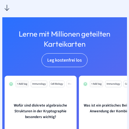
Lerne mit Millionen geteilten
Karteikarten
Leg kostenfrei los
+ Add tag
Immunology
Cell Biology
Mo
+ Add tag
Immunology
Cell
Wofür sind diskrete algebraische
Was ist ein praktisches Beisp
Strukturen in der Kryptographie
Anwendung der Kombina
besonders wichtig?