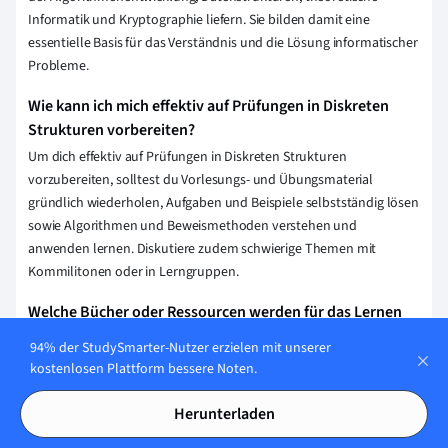
Informatik und Kryptographie liefern. Sie bilden damit eine
essentielle Basis für das Verständnis und die Lösung informatischer
Probleme.
Wie kann ich mich effektiv auf Prüfungen in Diskreten
Strukturen vorbereiten?
Um dich effektiv auf Prüfungen in Diskreten Strukturen
vorzubereiten, solltest du Vorlesungs- und Übungsmaterial
gründlich wiederholen, Aufgaben und Beispiele selbstständig lösen
sowie Algorithmen und Beweismethoden verstehen und
anwenden lernen. Diskutiere zudem schwierige Themen mit
Kommilitonen oder in Lerngruppen.
Welche Bücher oder Ressourcen werden für das Lernen
von Diskreten Strukturen empfohlen?
94% der StudySmarter-Nutzer erzielen mit unserer
Für das Lernen von Diskreten Strukturen werden oft Bücher wie
kostenlosen Plattform bessere Noten.
"Diskrete Mathematik" von Richard Johnsonbaugh oder
"Einführung in die Diskrete Mathematik" von Kenneth H. Rosen
Herunterladen
empfohlen. Online-Ressourcen wie Coursera oder Khan Academy