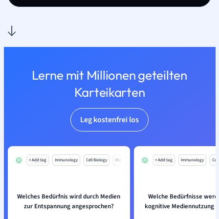
Lerne mit Millionen geteilten
Karteikarten
Leg kostenfrei los
+ Add tag
Immunology
Cell Biology
Mo
+ Add tag
Immunology
Cell
Welches Bedürfnis wird durch Medien
Welche Bedürfnisse werd
zur Entspannung angesprochen?
kognitive Mediennutzung b