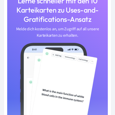
Lerne schneller mit den 10
Karteikarten zu Uses-and-
Gratifications-Ansatz
Melde dich kostenlos an, um Zugriff auf all unsere
Karteikarten zu erhalten.