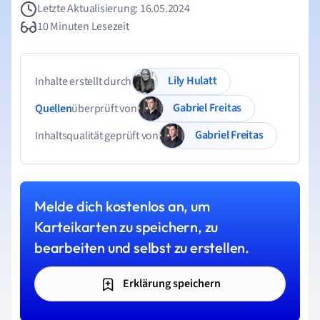
Letzte Aktualisierung: 16.05.2024
10 Minuten Lesezeit
Lily Hulatt
Inhalte erstellt durch
Gabriel Freitas
Quellen
überprüft von
Gabriel Freitas
Inhaltsqualität geprüft von
Melde dich kostenlos an, um
Karteikarten zu speichern, zu
bearbeiten und selbst zu erstellen.
Erklärung speichern