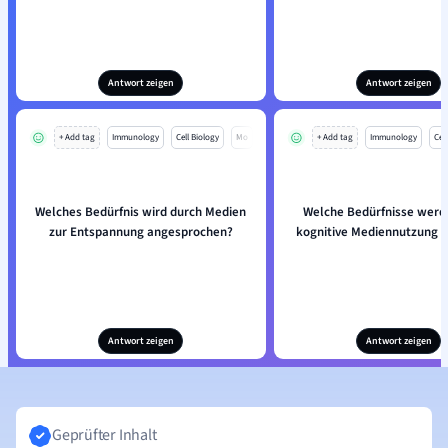
Antwort zeigen
Antwort zeigen
+ Add tag
Immunology
Cell Biology
Mo
+ Add tag
Immunology
Cell
Welches Bedürfnis wird durch Medien
Welche Bedürfnisse werd
zur Entspannung angesprochen?
kognitive Mediennutzung b
Antwort zeigen
Antwort zeigen
Geprüfter Inhalt