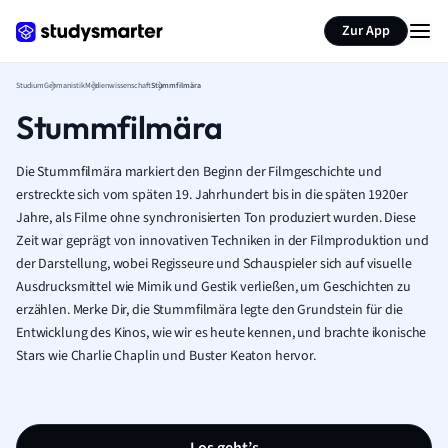
Zur App
Studium
Germanistik
Medienwissenschaft
Stummfilmära
Stummfilmära
Die Stummfilmära markiert den Beginn der Filmgeschichte und
erstreckte sich vom späten 19. Jahrhundert bis in die späten 1920er
Jahre, als Filme ohne synchronisierten Ton produziert wurden. Diese
Zeit war geprägt von innovativen Techniken in der Filmproduktion und
der Darstellung, wobei Regisseure und Schauspieler sich auf visuelle
Ausdrucksmittel wie Mimik und Gestik verließen, um Geschichten zu
erzählen. Merke Dir, die Stummfilmära legte den Grundstein für die
Entwicklung des Kinos, wie wir es heute kennen, und brachte ikonische
Stars wie Charlie Chaplin und Buster Keaton hervor.