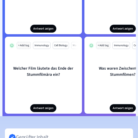
Antwort zeigen
Antwort zeigen
+ Add tag
Immunology
Cell Biology
Mo
+ Add tag
Immunology
Cell
Welcher Film läutete das Ende der
Was waren Zwischentit
Stummfilmära ein?
Stummfilmen?
Antwort zeigen
Antwort zeigen
Geprüfter Inhalt