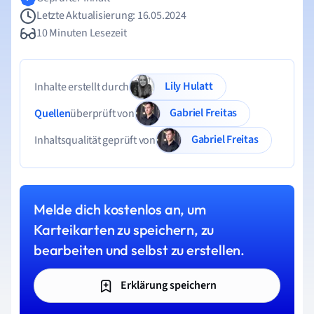
Letzte Aktualisierung: 16.05.2024
10 Minuten Lesezeit
Lily Hulatt
Inhalte erstellt durch
Gabriel Freitas
Quellen
überprüft von
Gabriel Freitas
Inhaltsqualität geprüft von
Melde dich kostenlos an, um
Karteikarten zu speichern, zu
bearbeiten und selbst zu erstellen.
Erklärung speichern