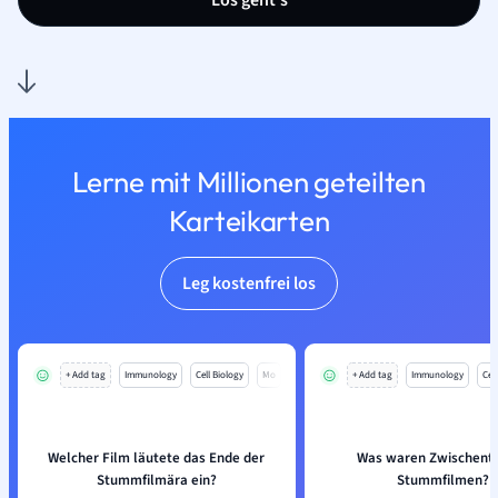
Los geht’s
Lerne mit Millionen geteilten
Karteikarten
Leg kostenfrei los
+ Add tag
Immunology
Cell Biology
Mo
+ Add tag
Immunology
Cell
Welcher Film läutete das Ende der
Was waren Zwischentit
Stummfilmära ein?
Stummfilmen?