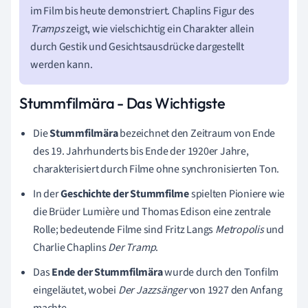
im Film bis heute demonstriert. Chaplins Figur des
Tramps
zeigt, wie vielschichtig ein Charakter allein
durch Gestik und Gesichtsausdrücke dargestellt
werden kann.
Stummfilmära - Das Wichtigste
Die
Stummfilmära
bezeichnet den Zeitraum von Ende
des 19. Jahrhunderts bis Ende der 1920er Jahre,
charakterisiert durch Filme ohne synchronisierten Ton.
In der
Geschichte der Stummfilme
spielten Pioniere wie
die Brüder Lumière und Thomas Edison eine zentrale
Rolle; bedeutende Filme sind Fritz Langs
Metropolis
und
Charlie Chaplins
Der Tramp
.
Das
Ende der Stummfilmära
wurde durch den Tonfilm
eingeläutet, wobei
Der Jazzsänger
von 1927 den Anfang
machte.