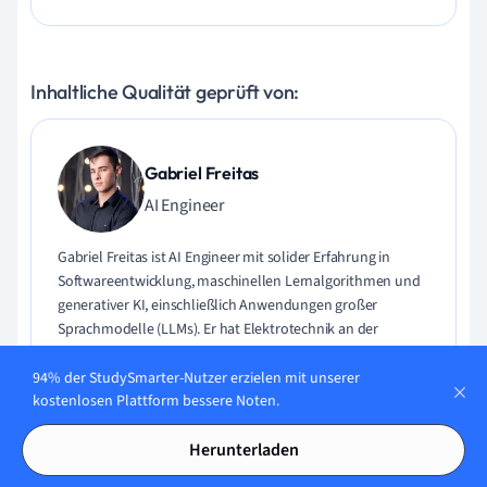
Inhaltliche Qualität geprüft von:
Gabriel Freitas
AI Engineer
Gabriel Freitas ist AI Engineer mit solider Erfahrung in
Softwareentwicklung, maschinellen Lernalgorithmen und
generativer KI, einschließlich Anwendungen großer
Sprachmodelle (LLMs). Er hat Elektrotechnik an der
Universität von São Paulo studiert und macht aktuell
seinen MSc in Computertechnik an der Universität von
94% der StudySmarter-Nutzer erzielen mit unserer
kostenlosen Plattform bessere Noten.
Campinas mit Schwerpunkt auf maschinellem Lernen.
Gabriel hat einen starken Hintergrund in Software-
Engineering und hat an Projekten zu Computer Vision,
Herunterladen
Embedded AI und LLM-Anwendungen gearbeitet.