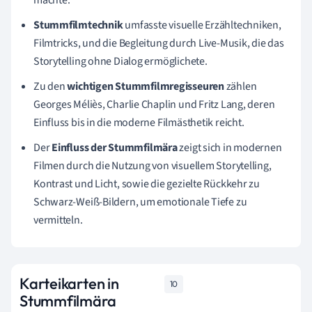
Stummfilmtechnik
umfasste visuelle Erzähltechniken,
Filmtricks, und die Begleitung durch Live-Musik, die das
Storytelling ohne Dialog ermöglichete.
Zu den
wichtigen Stummfilmregisseuren
zählen
Georges Méliès, Charlie Chaplin und Fritz Lang, deren
Einfluss bis in die moderne Filmästhetik reicht.
Der
Einfluss der Stummfilmära
zeigt sich in modernen
Filmen durch die Nutzung von visuellem Storytelling,
Kontrast und Licht, sowie die gezielte Rückkehr zu
Schwarz-Weiß-Bildern, um emotionale Tiefe zu
vermitteln.
Karteikarten in
10
Stummfilmära