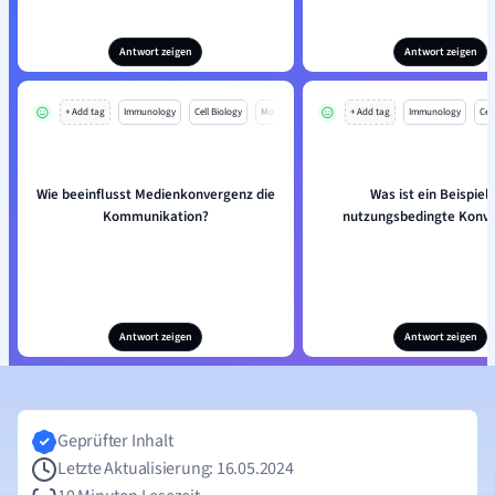
Antwort zeigen
Antwort zeigen
+ Add tag
Immunology
Cell Biology
Mo
+ Add tag
Immunology
Cell
Wie beeinflusst Medienkonvergenz die
Was ist ein Beispiel 
Kommunikation?
nutzungsbedingte Konv
Antwort zeigen
Antwort zeigen
Geprüfter Inhalt
Letzte Aktualisierung: 16.05.2024