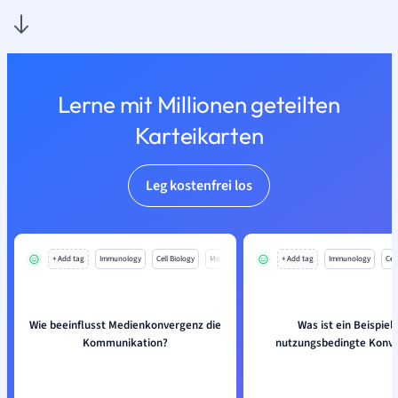
Lerne mit Millionen geteilten
Karteikarten
Leg kostenfrei los
+ Add tag
Immunology
Cell Biology
Mo
+ Add tag
Immunology
Cell
Wie beeinflusst Medienkonvergenz die
Was ist ein Beispiel 
Kommunikation?
nutzungsbedingte Konv