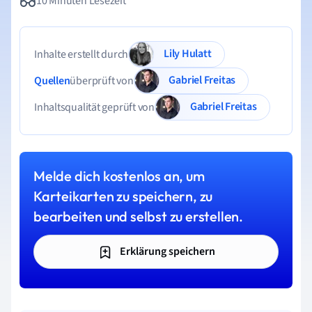
10 Minuten Lesezeit
Lily Hulatt
Inhalte erstellt durch
Gabriel Freitas
Quellen
überprüft von
Gabriel Freitas
Inhaltsqualität geprüft von
Melde dich kostenlos an, um
Karteikarten zu speichern, zu
bearbeiten und selbst zu erstellen.
Erklärung speichern