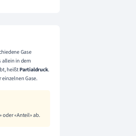
rschiedene Gase
 allein in dem
bt, heißt
Partialdruck
.
r einzelnen Gase.
» oder «Anteil» ab.