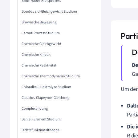
Born-Haber-Kreisprozess
Boudouard-Gleichgewicht Studium
Brownsche Bewegung
Carnot-Prozess Studium
Part
Chemische Gleichgewicht
Chemische Kinetik
De
Chemische Reaktivität
Ga
Chemische Thermodynamik Studium
Chloralkali-Elektrolyse Studium
Um den 
Clausius-Clapeyron-Gleichung
Dalt
Complexbildung
Part
Daniell-Element Studium
Die 
Dichtefunktionaltheorie
R di