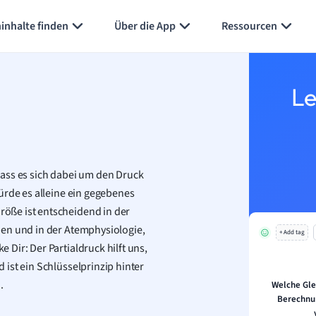
inhalte finden
Über die App
Ressourcen
Le
ass es sich dabei um den Druck
ürde es alleine ein gegebenes
öße ist entscheidend in der
hen und in der Atemphysiologie,
+ Add tag
Dir: Der Partialdruck hilft uns,
ist ein Schlüsselprinzip hinter
.
Welche Gle
Berechnun