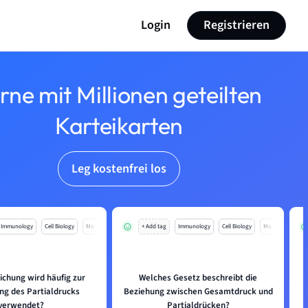
Login
Registrieren
rne mit Millionen geteilten
Karteikarten
Leg kostenfrei los
Immunology
Cell Biology
Mo
+ Add tag
Immunology
Cell Biology
Mo
ichung wird häufig zur
Welches Gesetz beschreibt die
g des Partialdrucks
Beziehung zwischen Gesamtdruck und
verwendet?
Partialdrücken?