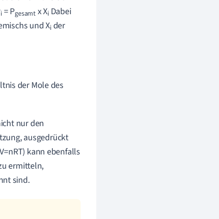
P
= P
x X
Dabei
i
gesamt
i
emischs und X
der
i
ältnis der Mole des
icht nur den
zung, ausgedrückt
pV=nRT) kann ebenfalls
zu ermitteln,
nt sind.