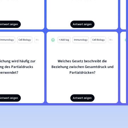
Antwort zeigen
Antwort zeigen
Immunology
Cell Biology
Mo
+ Add tag
Immunology
Cell Biology
Mo
ichung wird häufig zur
Welches Gesetz beschreibt die
g des Partialdrucks
Beziehung zwischen Gesamtdruck und
verwendet?
Partialdrücken?
Antwort zeigen
Antwort zeigen