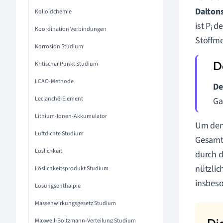
Dalton
Kolloidchemie
ist P
der
i
Koordination Verbindungen
Stoffme
Korrosion Studium
Kritischer Punkt Studium
LCAO-Methode
De
Leclanché-Element
Ga
Lithium-Ionen-Akkumulator
Um den 
Luftdichte Studium
Gesamt
Löslichkeit
durch d
nützlic
Löslichkeitsprodukt Studium
insbes
Lösungsenthalpie
Massenwirkungsgesetz Studium
Maxwell-Boltzmann-Verteilung Studium