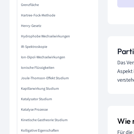
Grenzfläche
Hartree-Fock-Methode
Henry-Gesetz
Hydrophobe Wechselwirkungen
IR-Spektroskopie
Part
Ion-Dipol-Wechselwirkungen
Das Ver
Ionische Flüssigkeiten
Aspekt 
Joule-Thomson-Effekt Studium
versteh
Kapillarwirkung Studium
Katalysator Studium
Katalyse Prozesse
Wie 
Kinetische Gastheorie Studium
Kolligative Eigenschaften
Für die