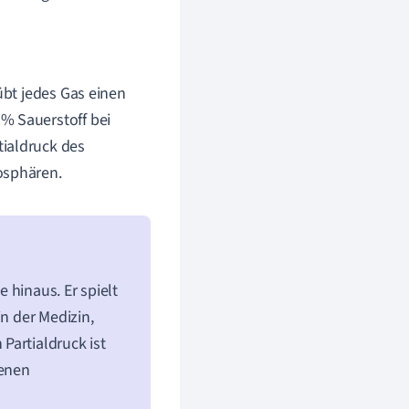
übt jedes Gas einen
% Sauerstoff bei
tialdruck des
osphären.
 hinaus. Er spielt
in der Medizin,
Partialdruck ist
denen