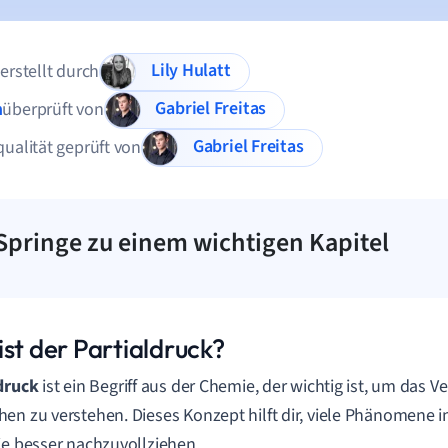
Lily Hulatt
 erstellt durch
Gabriel Freitas
n
überprüft von
Gabriel Freitas
qualität geprüft von
Springe zu einem wichtigen Kapitel
ist der Partialdruck?
druck
ist ein Begriff aus der Chemie, der wichtig ist, um das 
en zu verstehen. Dieses Konzept hilft dir, viele Phänomene i
ie besser nachzuvollziehen.