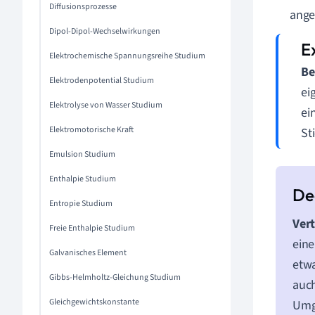
Diffusionsprozesse
ange
Dipol-Dipol-Wechselwirkungen
Elektrochemische Spannungsreihe Studium
Be
Elektrodenpotential Studium
ei
Elektrolyse von Wasser Studium
ei
Elektromotorische Kraft
St
Emulsion Studium
Enthalpie Studium
Entropie Studium
Vert
Freie Enthalpie Studium
eine
Galvanisches Element
etwa
Gibbs-Helmholtz-Gleichung Studium
auch
Gleichgewichtskonstante
Umg