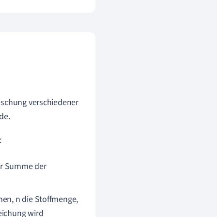
 Mischung verschiedener
de.
:
der Summe der
men, n die Stoffmenge,
eichung wird