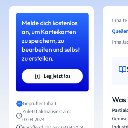
Inhalte
Melde dich kostenlos
an, um Karteikarten
Quelle
zu speichern, zu
Inhalts
bearbeiten und selbst
zu erstellen.
Leg jetzt los
Was 
Geprüfter Inhalt
Partial
Zuletzt aktualisiert am:
Gemisch
03.04.2024
Industr
Veröffentlicht am: 03.04.2024