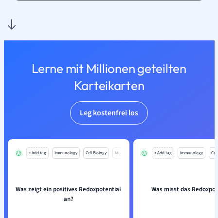
Lerne mit Millionen geteilten
Karteikarten
Leg kostenfrei los
+ Add tag
Immunology
Cell Biology
Mo
+ Add tag
Immunology
Cell
Was zeigt ein positives Redoxpotential
Was misst das Redoxpot
an?