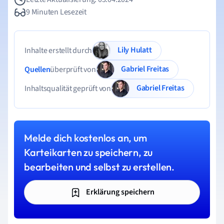
9 Minuten Lesezeit
Lily Hulatt
Inhalte erstellt durch
Gabriel Freitas
Quellen
überprüft von
Gabriel Freitas
Inhaltsqualität geprüft von
Melde dich kostenlos an, um
Karteikarten zu speichern, zu
bearbeiten und selbst zu erstellen.
Erklärung speichern