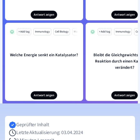
Antwort zeigen
Antwort zeigen
+ Add tag
Immunology
Cell Biology
Mo
+ Add tag
Immunology
Cell
Welche Energie senkt ein Katalysator?
Bleibt die Gleichgewichtsl
Reaktion durch einen Kat
verändert?
Antwort zeigen
Antwort zeigen
Geprüfter Inhalt
Letzte Aktualisierung: 03.04.2024