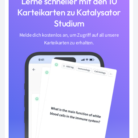
Lerne schneller mit den 10
Karteikarten zu Katalysator
Studium
Melde dich kostenlos an, um Zugriff auf all unsere
Karteikarten zu erhalten.