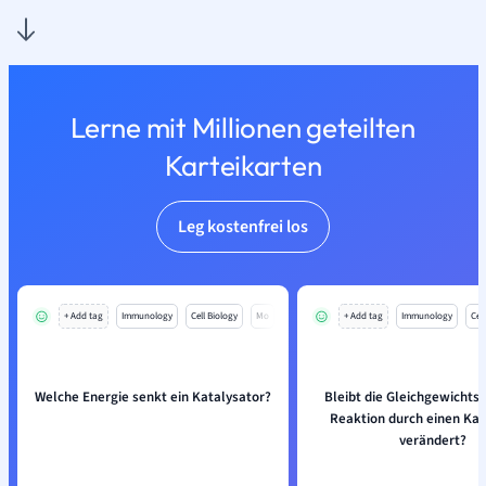
Lerne mit Millionen geteilten
Karteikarten
Leg kostenfrei los
+ Add tag
Immunology
Cell Biology
Mo
+ Add tag
Immunology
Cell
Welche Energie senkt ein Katalysator?
Bleibt die Gleichgewichtsl
Reaktion durch einen Kat
verändert?