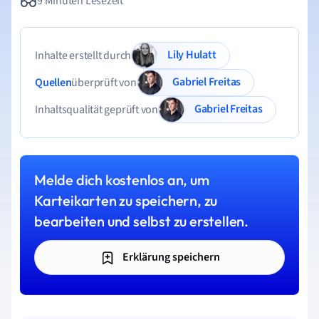
9 Minuten Lesezeit
Lily Hulatt
Inhalte erstellt durch
Gabriel Freitas
Quellen
überprüft von
Gabriel Freitas
Inhaltsqualität geprüft von
Melde dich kostenlos an, um
Karteikarten zu speichern, zu
bearbeiten und selbst zu erstellen.
Erklärung speichern