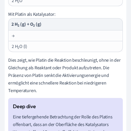
2 H
O
2
Mit Platin als Katalysator:
2 H
(g) + O
(g)
2
2
→
2 H
O (l)
2
Dies zeigt, wie Platin die Reaktion beschleunigt, ohne in der
Gleichung als Reaktant oder Produkt aufzutreten. Die
Präsenz von Platin senkt die Aktivierungsenergie und
ermöglicht eine schnellere Reaktion bei niedrigeren
Temperaturen.
Eine tiefergehende Betrachtung der Rolle des Platins
offenbart, dass an der Oberfläche des Katalysators