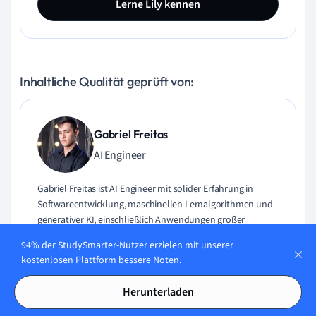
Lerne Lily kennen
Inhaltliche Qualität geprüft von:
Gabriel Freitas
AI Engineer
Gabriel Freitas ist AI Engineer mit solider Erfahrung in
Softwareentwicklung, maschinellen Lernalgorithmen und
generativer KI, einschließlich Anwendungen großer
Sprachmodelle (LLMs). Er hat Elektrotechnik an der
94% der StudySmarter-Nutzer erzielen mit unserer
Universität von São Paulo studiert und macht aktuell
kostenlosen Plattform bessere Noten.
seinen MSc in Computertechnik an der Universität von
Campinas mit Schwerpunkt auf maschinellem Lernen.
Herunterladen
Gabriel hat einen starken Hintergrund in Software-
Engineering und hat an Projekten zu Computer Vision,