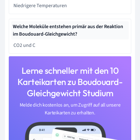
Niedrigere Temperaturen
Welche Moleküle entstehen primär aus der Reaktion
im Boudouard-Gleichgewicht?
CO2 und C
Lerne schneller mit den 10
Karteikarten zu Boudouard-
Gleichgewicht Studium
Melde dich kostenlos an, um Zugriff auf all unsere
Karteikarten zu erhalten.