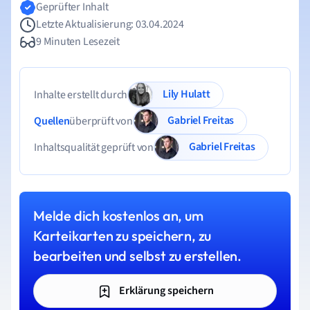
Geprüfter Inhalt
Letzte Aktualisierung: 03.04.2024
9 Minuten Lesezeit
Lily Hulatt
Inhalte erstellt durch
Gabriel Freitas
Quellen
überprüft von
Gabriel Freitas
Inhaltsqualität geprüft von
Melde dich kostenlos an, um
Karteikarten zu speichern, zu
bearbeiten und selbst zu erstellen.
Erklärung speichern