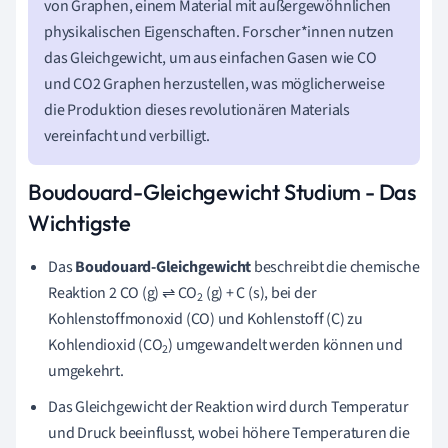
von Graphen, einem Material mit außergewöhnlichen
physikalischen Eigenschaften. Forscher*innen nutzen
das Gleichgewicht, um aus einfachen Gasen wie CO
und CO2 Graphen herzustellen, was möglicherweise
die Produktion dieses revolutionären Materials
vereinfacht und verbilligt.
Boudouard-Gleichgewicht Studium - Das
Wichtigste
Das
Boudouard-Gleichgewicht
beschreibt die chemische
Reaktion 2 CO (g) ⇌ CO
(g) + C (s), bei der
2
Kohlenstoffmonoxid (CO) und Kohlenstoff (C) zu
Kohlendioxid (CO
) umgewandelt werden können und
2
umgekehrt.
Das Gleichgewicht der Reaktion wird durch Temperatur
und Druck beeinflusst, wobei höhere Temperaturen die