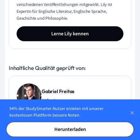
verschiedenen Veröffentlichungen mitgewirkt. Lily ist
Expertin für Englische Literatur, Englische Sprache,
Geschichte und Philosophie.
Lerne Lily kennen
Inhaltliche Qualität geprüft von:
Gabriel Freitas
AI Engineer
94% der StudySmarter-Nutzer erzielen mit unserer
kostenlosen Plattform bessere Noten.
Gabriel Freitas ist AI Engineer mit solider Erfahrung in
Softwareentwicklung, maschinellen Lernalgorithmen und
Herunterladen
generativer KI, einschließlich Anwendungen großer
Sprachmodelle (LLMs). Er hat Elektrotechnik an der