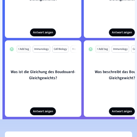
Antwort zeigen
Antwort zeigen
+ Add tag
Immunology
Cell Biology
Mo
+ Add tag
Immunology
Cell
Was ist die Gleichung des Boudouard-
Was beschreibt das Bou
Gleichgewichts?
Gleichgewicht?
Antwort zeigen
Antwort zeigen