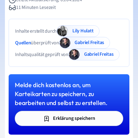
11 Minuten Lesezeit
Lily Hulatt
Inhalte erstellt durch
Gabriel Freitas
Quellen
überprüft von
Gabriel Freitas
Inhaltsqualität geprüft von
Melde dich kostenlos an, um
Karteikarten zu speichern, zu
bearbeiten und selbst zu erstellen.
Erklärung speichern