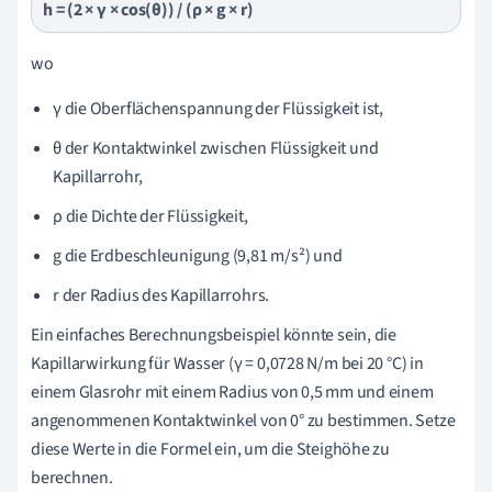
h = (2 × γ × cos(θ)) / (ρ × g × r)
wo
γ die Oberflächenspannung der Flüssigkeit ist,
θ der Kontaktwinkel zwischen Flüssigkeit und
Kapillarrohr,
ρ die Dichte der Flüssigkeit,
g die Erdbeschleunigung (9,81 m/s²) und
r der Radius des Kapillarrohrs.
Ein einfaches Berechnungsbeispiel könnte sein, die
Kapillarwirkung für Wasser (γ = 0,0728 N/m bei 20 °C) in
einem Glasrohr mit einem Radius von 0,5 mm und einem
angenommenen Kontaktwinkel von 0° zu bestimmen. Setze
diese Werte in die Formel ein, um die Steighöhe zu
berechnen.