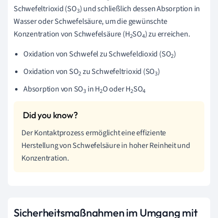
Schwefeltrioxid (SO
) und schließlich dessen Absorption in
3
Wasser oder Schwefelsäure, um die gewünschte
Konzentration von Schwefelsäure (H
SO
) zu erreichen.
2
4
Oxidation von Schwefel zu Schwefeldioxid (SO
)
2
Oxidation von SO
zu Schwefeltrioxid (SO
)
2
3
Absorption von SO
in H
O oder H
SO
3
2
2
4
Der Kontaktprozess ermöglicht eine effiziente
Herstellung von Schwefelsäure in hoher Reinheit und
Konzentration.
Sicherheitsmaßnahmen im Umgang mit