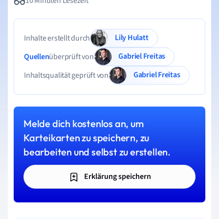
10 Minuten Lesezeit
Lily Hulatt
Inhalte erstellt durch
Gabriel Freitas
Quellen
überprüft von
Gabriel Freitas
Inhaltsqualität geprüft von
Melde dich kostenlos an, um
Karteikarten zu speichern, zu
bearbeiten und selbst zu erstellen.
Erklärung speichern