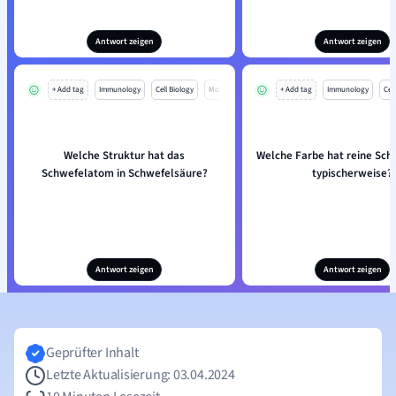
Antwort zeigen
Antwort zeigen
+ Add tag
Immunology
Cell Biology
Mo
+ Add tag
Immunology
Cell
Welche Struktur hat das
Welche Farbe hat reine Sch
Schwefelatom in Schwefelsäure?
typischerweise?
Antwort zeigen
Antwort zeigen
Geprüfter Inhalt
Letzte Aktualisierung: 03.04.2024