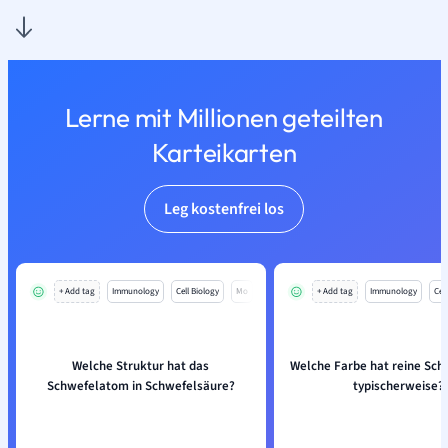
Lerne mit Millionen geteilten
Karteikarten
Leg kostenfrei los
+ Add tag
Immunology
Cell Biology
Mo
+ Add tag
Immunology
Cell
Welche Struktur hat das
Welche Farbe hat reine Sch
Schwefelatom in Schwefelsäure?
typischerweise?