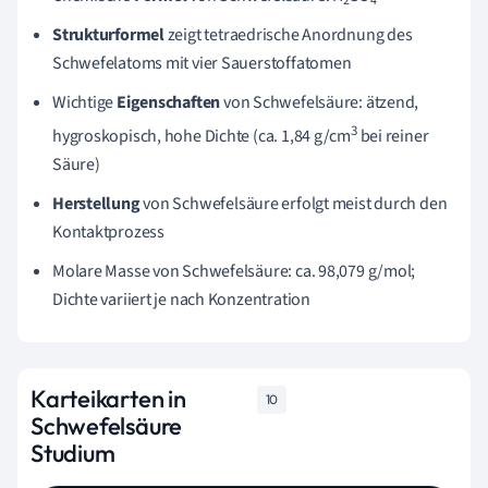
2
4
Strukturformel
zeigt tetraedrische Anordnung des
Schwefelatoms mit vier Sauerstoffatomen
Wichtige
Eigenschaften
von Schwefelsäure: ätzend,
3
hygroskopisch, hohe Dichte (ca. 1,84 g/cm
bei reiner
Säure)
Herstellung
von Schwefelsäure erfolgt meist durch den
Kontaktprozess
Molare Masse von Schwefelsäure: ca. 98,079 g/mol;
Dichte variiert je nach Konzentration
Karteikarten in
10
Schwefelsäure
Studium