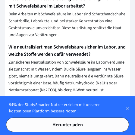
mit Schwefelsäure im Labor arbeitet?
Beim Arbeiten mit Schwefelsäure im Labor sind Schutzhandschuhe,
Schutzbrille, Laborkittel und bei starker Konzentration eine
Gesichtsmaske unverzichtbar. Diese Ausrüstung schützt die Haut
und Augen vor Verätzungen.
Wie neutralisiert man Schwefelsäure sicher im Labor, und
welche Stoffe werden dafür verwendet?
Zur sicheren Neutralisation von Schwefelsäure im Labor verdünne
sie zunächst mit Wasser, indem Du die Säure langsam ins Wasser
gibst, niemals umgekehrt. Dann neutralisiere die verdünnte Säure
vorsichtig mit einer Base, häufig Natriumhydroxid (NaOH) oder
Natriumcarbonat (Na2CO3), bis der pH-Wert neutral ist.
94% der StudySmarter-Nutzer erzielen mit unserer
Erklärung speichern
kostenlosen Plattform bessere Noten.
Herunterladen
Wie stellen wir sicher, dass unser Content