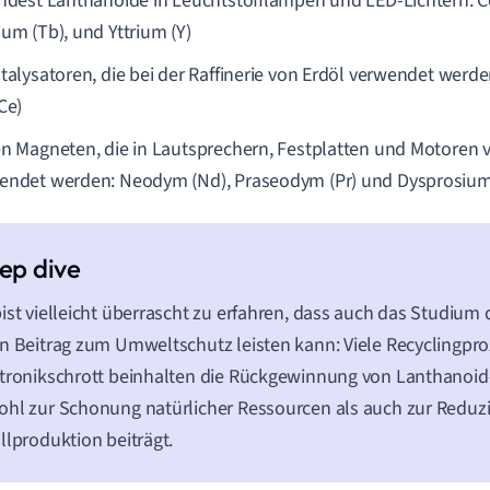
indest Lanthanoide in Leuchtstofflampen und LED-Lichtern: Ce
ium (Tb), und Yttrium (Y)
atalysatoren, die bei der Raffinerie von Erdöl verwendet werd
Ce)
en Magneten, die in Lautsprechern, Festplatten und Motoren 
endet werden: Neodym (Nd), Praseodym (Pr) und Dysprosium
ist vielleicht überrascht zu erfahren, dass auch das Studium
n Beitrag zum Umweltschutz leisten kann: Viele Recyclingpr
tronikschrott beinhalten die Rückgewinnung von Lanthanoid
hl zur Schonung natürlicher Ressourcen als auch zur Reduz
llproduktion beiträgt.