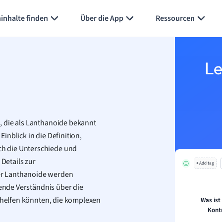
inhalte finden
Über die App
Ressourcen
Le
, die als Lanthanoide bekannt
Einblick in die Definition,
h die Unterschiede und
Details zur
+ Add tag
er Lanthanoide werden
gende Verständnis über die
r helfen könnten, die komplexen
Was ist
Kont