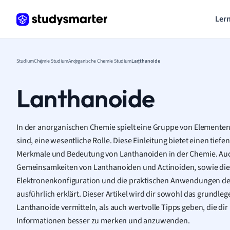
Lern
Studium
Chemie Studium
Anorganische Chemie Studium
Lanthanoide
Lanthanoide
In der anorganischen Chemie spielt eine Gruppe von Elementen
sind, eine wesentliche Rolle. Diese Einleitung bietet einen tiefen 
Merkmale und Bedeutung von Lanthanoiden in der Chemie. Auc
Gemeinsamkeiten von Lanthanoiden und Actinoiden, sowie die 
Elektronenkonfiguration und die praktischen Anwendungen d
ausführlich erklärt. Dieser Artikel wird dir sowohl das grundle
Lanthanoide vermitteln, als auch wertvolle Tipps geben, die di
Informationen besser zu merken und anzuwenden.