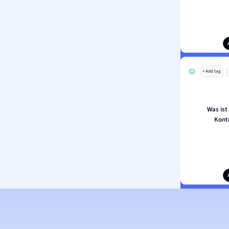
+ Add tag
Was ist
Kont