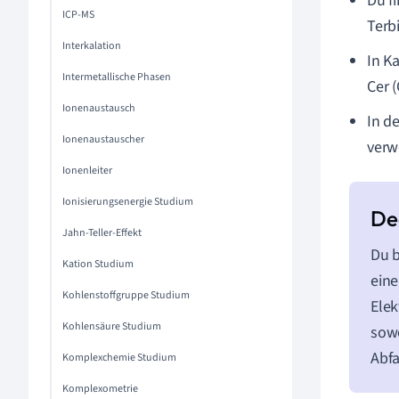
Du f
ICP-MS
Terb
Interkalation
In K
Intermetallische Phasen
Cer (
Ionenaustausch
In d
Ionenaustauscher
verw
Ionenleiter
Ionisierungsenergie Studium
Jahn-Teller-Effekt
Du b
Kation Studium
eine
Kohlenstoffgruppe Studium
Elek
Kohlensäure Studium
sowo
Abfa
Komplexchemie Studium
Komplexometrie