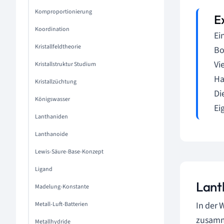
Komproportionierung
Koordination
Ei
Kristallfeldtheorie
Bo
Vi
Kristallstruktur Studium
Ha
Kristallzüchtung
Di
Königswasser
Ei
Lanthaniden
Lanthanoide
Lewis-Säure-Base-Konzept
Ligand
Lant
Madelung-Konstante
In der 
Metall-Luft-Batterien
zusamm
Metallhydride