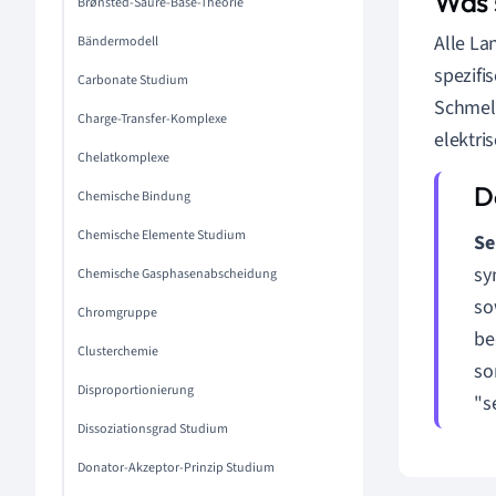
Was 
Brønsted-Säure-Base-Theorie
Alle La
Bändermodell
spezifi
Carbonate Studium
Schmelz
Charge-Transfer-Komplexe
elektris
Chelatkomplexe
Chemische Bindung
Chemische Elemente Studium
Se
sy
Chemische Gasphasenabscheidung
so
Chromgruppe
be
Clusterchemie
so
Disproportionierung
"s
Dissoziationsgrad Studium
Donator-Akzeptor-Prinzip Studium