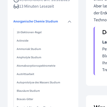
Aber la
13 Minuten Lesezeit
der Erd
Technol
Anorganische Chemie Studium
18-Elektronen-Regel
Actinoide
La
Pe
Ammoniak Studium
Bl
Ampholyte Studium
Ih
Atomabsorptionsspektrometrie
Tr
Austrittsarbeit
Autoprotolyse des Wassers Studium
Blausäure Studium
Bravais-Gitter