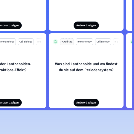
Antwort zeigen
Antwort zeigen
Immunology
Cell Biology
Mo
+ Add tag
Immunology
Cell Biology
Mo
 der Lanthanoiden-
Was sind Lanthanoide und wo findest
raktions-Effekt?
du sie auf dem Periodensystem?
Antwort zeigen
Antwort zeigen