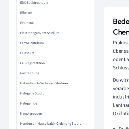
EDX-Spektroskopie
Effusion
Bede
Einkristall
Che
Elektronegativität Studium
Praktis
Ferroelektrikum
über sa
Flussäure
oder La
Fällungsreaktion
Schlüs
Gastrennung
Du wirs
Haber-Bosch-Verfahren Studium
verarbe
Halogene Studium
industr
Halogenide
Lanthan
Oxidati
Hauptgruppen
Henderson-Hasselbalch-Gleichung Studium