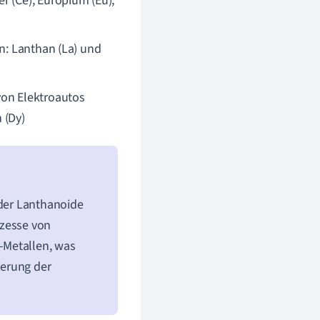
r (Ce), Europium (Eu),
en: Lanthan (La) und
von Elektroautos
 (Dy)
 der Lanthanoide
ozesse von
-Metallen, was
ierung der