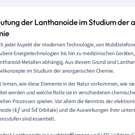
utung der Lanthanoide im Studium der 
mie
ch jeder Aspekt der modernen Technologie, von Mobiltelef
ubere Energietechnologien bis hin zu medizinischen Geräten, 
nthanoid-Metallen abhängig. Aus diesem Grund sind Lantha
selkonzepte im Studium der anorganischen Chemie.
t lernen, wie diese Elemente in der Natur vorkommen, wie sie
itet werden und welche Rolle sie in verschiedenen chemisc
iellen Prozessen spielen. Vor allem die Kenntnis der elektron
oide (
und
Orbitale) und die Auswirkungen ihrer unter
4
f
5
d
onsstufen sind essentiell.