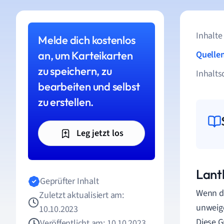
Inhalte
Melde dich kostenlos
an, um Karteikarten
Quelle
zu speichern, zu
Inhalts
bearbeiten und selbst
zu erstellen.
Leg jetzt los
Lant
Geprüfter Inhalt
Wenn du
Zuletzt aktualisiert am:
unweige
10.10.2023
Diese G
Veröffentlicht am: 10.10.2023