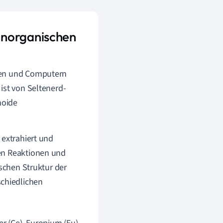
anorganischen
onen und Computern
ist von Seltenerd-
noide
 extrahiert und
hen Reaktionen und
ischen Struktur der
schiedlichen