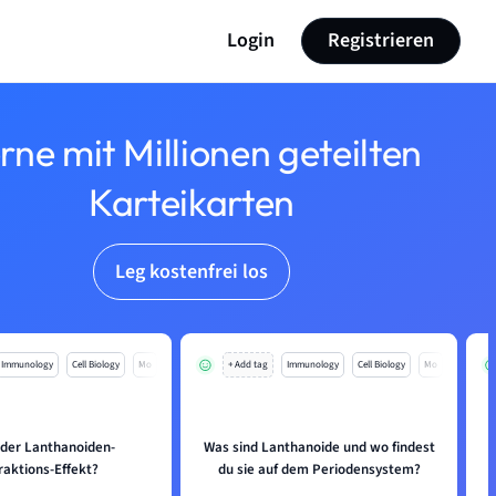
Login
Registrieren
rne mit Millionen geteilten
Karteikarten
Leg kostenfrei los
Immunology
Cell Biology
Mo
+ Add tag
Immunology
Cell Biology
Mo
 der Lanthanoiden-
Was sind Lanthanoide und wo findest
raktions-Effekt?
du sie auf dem Periodensystem?