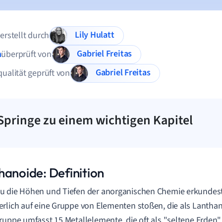
Lily Hulatt
 erstellt durch
Gabriel Freitas
n
überprüft von
Gabriel Freitas
qualität geprüft von
Springe zu einem wichtigen Kapitel
hanoide: Definition
 die Höhen und Tiefen der anorganischen Chemie erkundest,
rlich auf eine Gruppe von Elementen stoßen, die als Lantha
ruppe umfasst 15 Metallelemente, die oft als "seltene Erden