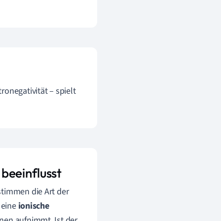
onegativität – spielt
beeinflusst
stimmen die Art der
 eine
ionische
onen aufnimmt. Ist der