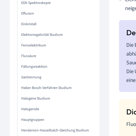
EDX-Spektroskopie
neig
Effusion
Einkristall
Elektronegativität Studium
Die 
Ferroelektrikum
abh
Flussäure
Saue
Fällungsreaktion
Die 
Gastrennung
eine
Haber-Bosch-Verfahren Studium
Halogene Studium
Halogenide
Hauptgruppen
Fluo
Henderson-Hasselbalch-Gleichung Studium