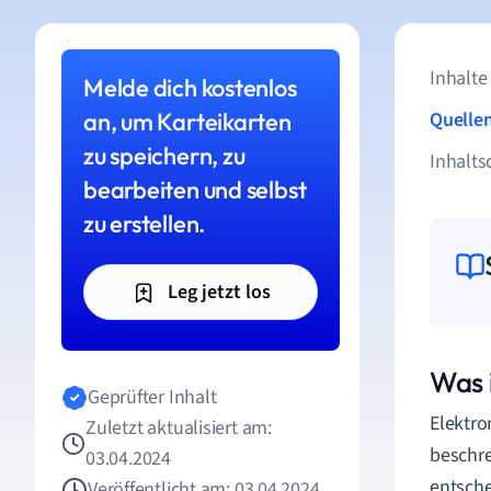
Inhalte
Melde dich kostenlos
an, um Karteikarten
Quelle
zu speichern, zu
Inhalts
bearbeiten und selbst
zu erstellen.
Leg jetzt los
Was 
Geprüfter Inhalt
Elektro
Zuletzt aktualisiert am:
beschre
03.04.2024
entsche
Veröffentlicht am: 03.04.2024