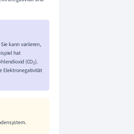
 Sie kann variieren,
spiel hat
Kohlendioxid (CO
).
2
 Elektronegativität
iodensystem.