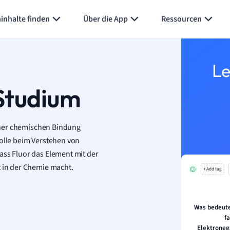
inhalte finden
Über die App
Ressourcen
Le
 Studium
 einer chemischen Bindung
Rolle beim Verstehen von
ass Fluor das Element mit der
t in der Chemie macht.
+ Add tag
Was bedeute
fa
Elektroneg