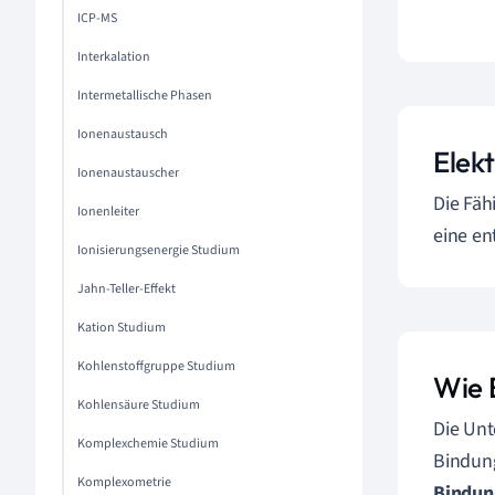
ICP-MS
Interkalation
Intermetallische Phasen
Ionenaustausch
Elek
Ionenaustauscher
Die Fäh
Ionenleiter
eine en
Ionisierungsenergie Studium
Jahn-Teller-Effekt
Kation Studium
Kohlenstoffgruppe Studium
Wie 
Kohlensäure Studium
Die Unt
Komplexchemie Studium
Bindung
Komplexometrie
Bindun