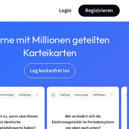
Login
Registrieren
rne mit Millionen geteilten
Karteikarten
Leg kostenfrei los
Immunology
Cell Biology
Mo
+ Add tag
Immunology
Cell Biology
Mo
t es, wenn zwei Atome
Wie verändert sich die
W
st identische
Elektronegativität im Periodensystem
ativitätswerte haben?
von oben nach unten?