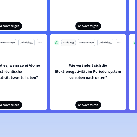
Antwort zeigen
Antwort zeigen
Immunology
Cell Biology
Mo
+ Add tag
Immunology
Cell Biology
Mo
t es, wenn zwei Atome
Wie verändert sich die
W
st identische
Elektronegativität im Periodensystem
ativitätswerte haben?
von oben nach unten?
Antwort zeigen
Antwort zeigen