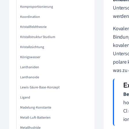
Komproportionierung
Untersc
werden
Koordination
Kristallfeldtheorie
Kovale
Bindung
Kristallstruktur Studium
kovalen
Kristallzüchtung
Untersc
Königswasser
polare 
Lanthaniden
was zu 
Lanthanoide
Lewis-Säure-Base-Konzept
Be
Ligand
ho
Madelung-Konstante
Cl
Metall-Luft-Batterien
io
Metallhydride