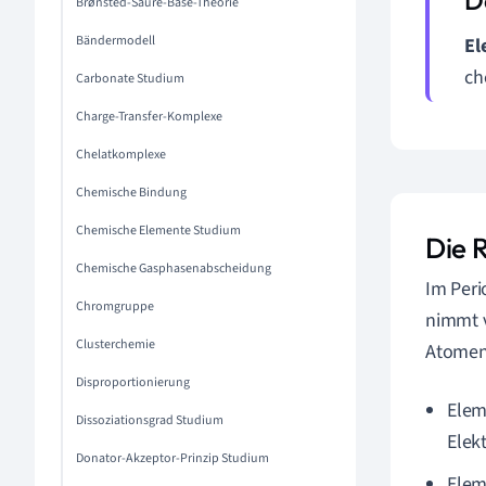
Brønsted-Säure-Base-Theorie
Bändermodell
El
ch
Carbonate Studium
Charge-Transfer-Komplexe
Chelatkomplexe
Chemische Bindung
Chemische Elemente Studium
Die 
Chemische Gasphasenabscheidung
Im Peri
Chromgruppe
nimmt v
Clusterchemie
Atomen,
Disproportionierung
Elem
Dissoziationsgrad Studium
Elek
Donator-Akzeptor-Prinzip Studium
Elem