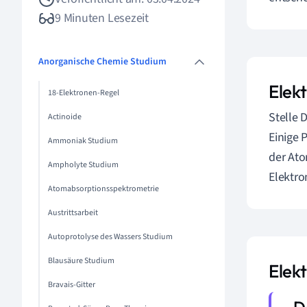
9 Minuten Lesezeit
Anorganische Chemie Studium
Elekt
18-Elektronen-Regel
Stelle 
Actinoide
Einige 
Ammoniak Studium
der Ato
Ampholyte Studium
Elektro
Atomabsorptionsspektrometrie
Austrittsarbeit
Autoprotolyse des Wassers Studium
Blausäure Studium
Elekt
Bravais-Gitter