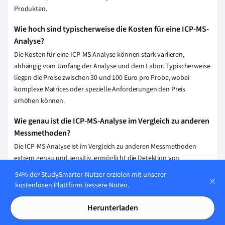
Produkten.
Wie hoch sind typischerweise die Kosten für eine ICP-MS-
Analyse?
Die Kosten für eine ICP-MS-Analyse können stark variieren,
abhängig vom Umfang der Analyse und dem Labor. Typischerweise
liegen die Preise zwischen 30 und 100 Euro pro Probe, wobei
komplexe Matrices oder spezielle Anforderungen den Preis
erhöhen können.
Wie genau ist die ICP-MS-Analyse im Vergleich zu anderen
Messmethoden?
Die ICP-MS-Analyse ist im Vergleich zu anderen Messmethoden
extrem genau und sensitiv, ermöglicht die Detektion von
Elementen bis in den Bereich von einzelnen Partikeln pro Milliarde
94% der StudySmarter-Nutzer erzielen mit unserer
(ppb) und weniger. Sie übertrifft dabei oft traditionelle analytische
kostenlosen Plattform bessere Noten.
Techniken wie AAS (Atomabsorptionsspektroskopie) in puncto
Nachweisgrenze und Präzision.
Herunterladen