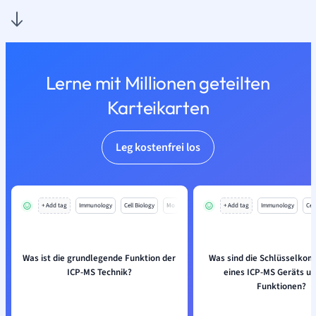
Lerne mit Millionen geteilten
Karteikarten
Leg kostenfrei los
+ Add tag
Immunology
Cell Biology
Mo
+ Add tag
Immunology
Cell
Was ist die grundlegende Funktion der
Was sind die Schlüsselko
ICP-MS Technik?
eines ICP-MS Geräts un
Funktionen?