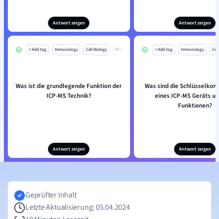
Antwort zeigen
Antwort zeigen
+ Add tag
Immunology
Cell Biology
Mo
+ Add tag
Immunology
Cell
Was ist die grundlegende Funktion der
Was sind die Schlüsselko
ICP-MS Technik?
eines ICP-MS Geräts un
Funktionen?
Antwort zeigen
Antwort zeigen
Geprüfter Inhalt
Letzte Aktualisierung: 05.04.2024