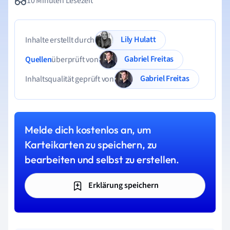
10 Minuten Lesezeit
Lily Hulatt
Inhalte erstellt durch
Gabriel Freitas
Quellen
überprüft von
Gabriel Freitas
Inhaltsqualität geprüft von
Melde dich kostenlos an, um
Karteikarten zu speichern, zu
bearbeiten und selbst zu erstellen.
Erklärung speichern