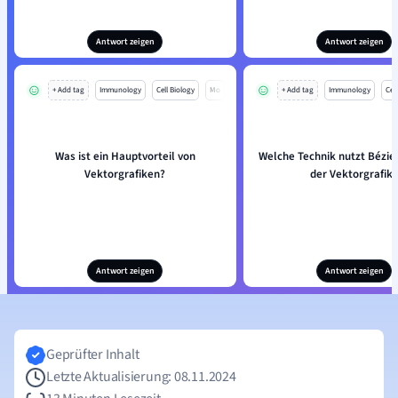
Antwort zeigen
Antwort zeigen
+ Add tag
Immunology
Cell Biology
Mo
+ Add tag
Immunology
Cell
Was ist ein Hauptvorteil von
Welche Technik nutzt Bézie
Vektorgrafiken?
der Vektorgrafik?
Antwort zeigen
Antwort zeigen
Geprüfter Inhalt
Letzte Aktualisierung: 08.11.2024