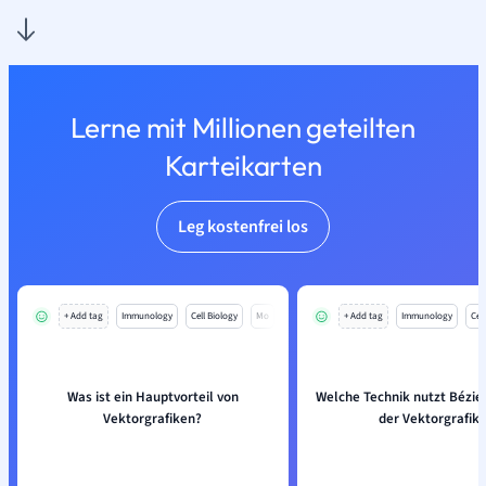
Lerne mit Millionen geteilten
Karteikarten
Leg kostenfrei los
+ Add tag
Immunology
Cell Biology
Mo
+ Add tag
Immunology
Cell
Was ist ein Hauptvorteil von
Welche Technik nutzt Bézie
Vektorgrafiken?
der Vektorgrafik?