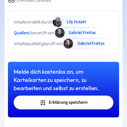
13 Minuten Lesezeit
Lily Hulatt
Inhalte erstellt durch
Gabriel Freitas
Quellen
überprüft von
Gabriel Freitas
Inhaltsqualität geprüft von
Melde dich kostenlos an, um
Karteikarten zu speichern, zu
bearbeiten und selbst zu erstellen.
Erklärung speichern