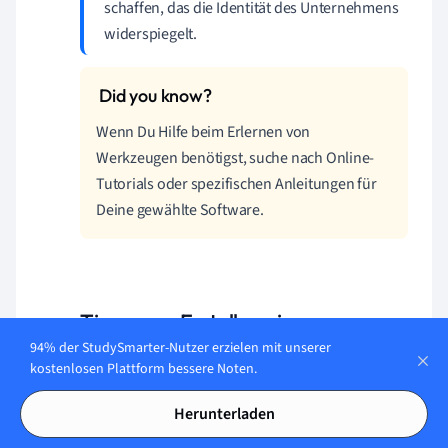
schaffen, das die Identität des Unternehmens
widerspiegelt.
Wenn Du Hilfe beim Erlernen von
Werkzeugen benötigst, suche nach Online-
Tutorials oder spezifischen Anleitungen für
Deine gewählte Software.
Tipps zum Erstellen einer
94% der StudySmarter-Nutzer erzielen mit unserer
Vektorgrafik
kostenlosen Plattform bessere Noten.
Sobald Du die grundlegenden Schritte kennst,
können einige hilfreiche Tipps Deine
Herunterladen
Vektorgrafikfähigkeiten verbessern: