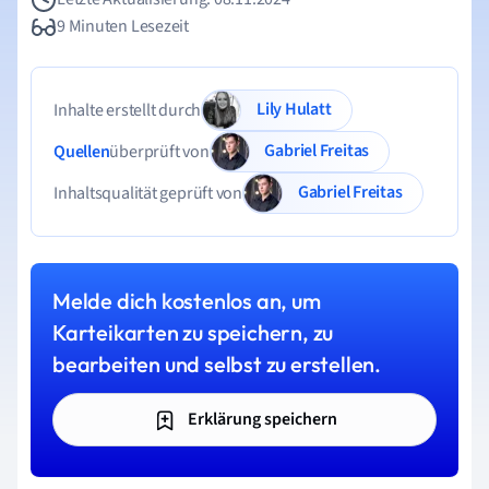
9 Minuten Lesezeit
Lily Hulatt
Inhalte erstellt durch
Gabriel Freitas
Quellen
überprüft von
Gabriel Freitas
Inhaltsqualität geprüft von
Melde dich kostenlos an, um
Karteikarten zu speichern, zu
bearbeiten und selbst zu erstellen.
Erklärung speichern