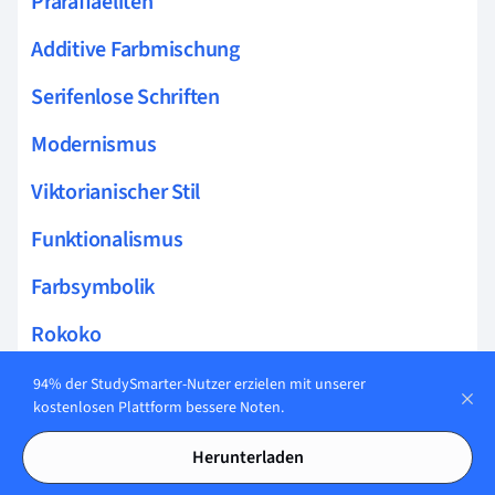
Präraffaeliten
Additive Farbmischung
Serifenlose Schriften
Modernismus
Viktorianischer Stil
Funktionalismus
Farbsymbolik
Rokoko
De Stijl
94% der StudySmarter-Nutzer erzielen mit unserer
kostenlosen Plattform bessere Noten.
Affordanzen
Herunterladen
Visual Design