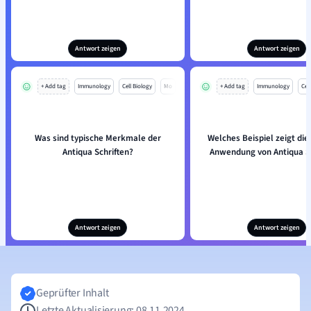
Antwort zeigen
Antwort zeigen
+ Add tag
Immunology
Cell Biology
Mo
+ Add tag
Immunology
Cell
Was sind typische Merkmale der
Welches Beispiel zeigt di
Antiqua Schriften?
Anwendung von Antiqua Sc
Antwort zeigen
Antwort zeigen
Geprüfter Inhalt
Letzte Aktualisierung: 08.11.2024