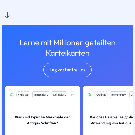
Lerne mit Millionen geteilten
Karteikarten
Leg kostenfrei los
+ Add tag
Immunology
Cell Biology
Mo
+ Add tag
Immunology
Cell
Was sind typische Merkmale der
Welches Beispiel zeigt di
Antiqua Schriften?
Anwendung von Antiqua Sc