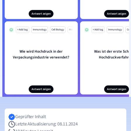
Antwort zeigen
Antwort zeigen
+ Add tag
Immunology
Cell Biology
Mo
+ Add tag
Immunology
Cell
Wie wird Hochdruck in der
Was ist der erste Schri
Verpackungsindustrie verwendet?
Hochdruckverfahre
Antwort zeigen
Antwort zeigen
Geprüfter Inhalt
Letzte Aktualisierung: 08.11.2024