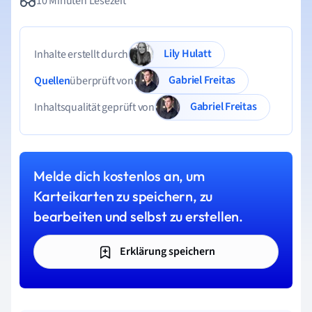
10 Minuten Lesezeit
Lily Hulatt
Inhalte erstellt durch
Gabriel Freitas
Quellen
überprüft von
Gabriel Freitas
Inhaltsqualität geprüft von
Melde dich kostenlos an, um
Karteikarten zu speichern, zu
bearbeiten und selbst zu erstellen.
Erklärung speichern