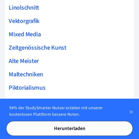
Linolschnitt
Vektorgrafik
Mixed Media
Zeitgenössische Kunst
Alte Meister
Maltechniken
Piktorialismus
Monotypie
94% der StudySmarter-Nutzer erzielen mit unserer
Story Arc
kostenlosen Plattform bessere Noten.
Serigraphie
Herunterladen