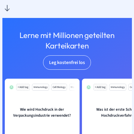
Lerne mit Millionen geteilten
Karteikarten
Leg kostenfrei los
+ Add tag
Immunology
Cell Biology
Mo
+ Add tag
Immunology
Cell
Wie wird Hochdruck in der
Was ist der erste Schri
Verpackungsindustrie verwendet?
Hochdruckverfahre