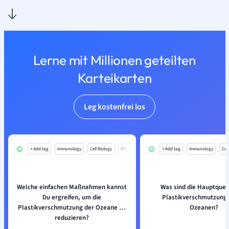
Lerne mit Millionen geteilten
Karteikarten
Leg kostenfrei los
+ Add tag
Immunology
Cell Biology
Mo
+ Add tag
Immunology
Cell
Welche einfachen Maßnahmen kannst
Was sind die Hauptquel
Du ergreifen, um die
Plastikverschmutzung 
Plastikverschmutzung der Ozeane zu
Ozeanen?
reduzieren?