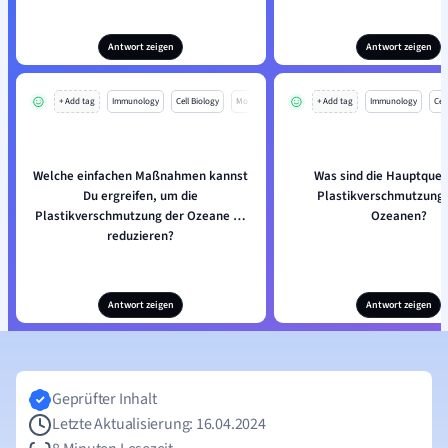
Antwort zeigen
Antwort zeigen
+ Add tag
Immunology
Cell Biology
Mo
+ Add tag
Immunology
Cell
Welche einfachen Maßnahmen kannst
Was sind die Hauptquel
Du ergreifen, um die
Plastikverschmutzung 
Plastikverschmutzung der Ozeane zu
Ozeanen?
reduzieren?
Antwort zeigen
Antwort zeigen
Geprüfter Inhalt
Letzte Aktualisierung: 16.04.2024