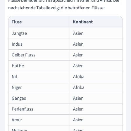
Flüsse befinden sich hauptsächlich in Asien und Afrika. Die
nachstehende Tabelle zeigt die betroffenen Flüsse:
Fluss
Kontinent
Jangtse
Asien
Indus
Asien
Gelber Fluss
Asien
Hai He
Asien
Nil
Afrika
Niger
Afrika
Ganges
Asien
Perlenfluss
Asien
Amur
Asien
Mekong
Asien