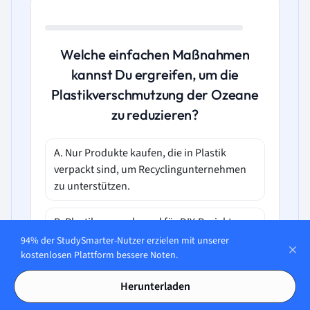
Welche einfachen Maßnahmen
kannst Du ergreifen, um die
Plastikverschmutzung der Ozeane
zu reduzieren?
A. Nur Produkte kaufen, die in Plastik
verpackt sind, um Recyclingunternehmen
zu unterstützen.
B. Plastik sammeln und für DIY-Projekte
nutzen, um die Produktion von neuem
94% der StudySmarter-Nutzer erzielen mit unserer
Plastik zu fördern.
kostenlosen Plattform bessere Noten.
Herunterladen
C. Einwegplastik vermeiden, Plastik richtig
recyceln, an Aufräumaktionen teilnehmen,