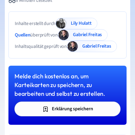
8 Minuten Lesezeit
Lily Hulatt
Inhalte erstellt durch
Gabriel Freitas
Quellen
überprüft von
Gabriel Freitas
Inhaltsqualität geprüft von
Melde dich kostenlos an, um
Karteikarten zu speichern, zu
bearbeiten und selbst zu erstellen.
Erklärung speichern