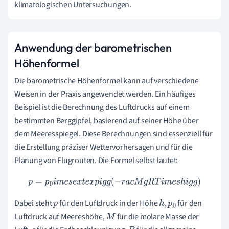
klimatologischen Untersuchungen.
Anwendung der barometrischen
Höhenformel
Die barometrische Höhenformel kann auf verschiedene
Weisen in der Praxis angewendet werden. Ein häufiges
Beispiel ist die Berechnung des Luftdrucks auf einem
bestimmten Berggipfel, basierend auf seiner Höhe über
dem Meeresspiegel. Diese Berechnungen sind essenziell für
die Erstellung präziser Wettervorhersagen und für die
Planung von Flugrouten. Die Formel selbst lautet:
p
=
p
0
i
m
e
s
e
x
t
e
x
p
i
g
g
(
−
r
a
c
M
g
R
T
i
m
e
s
h
i
g
g
)
Dabei steht
für den Luftdruck in der Höhe
,
für den
p
h
p
Luftdruck auf Meereshöhe,
für die molare Masse der
M
0