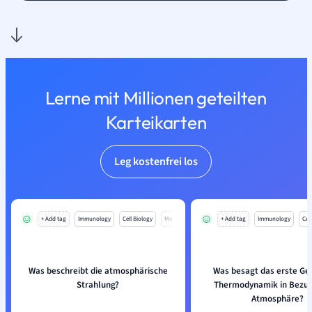
Lerne mit Millionen geteilten
Karteikarten
Leg kostenfrei los
+ Add tag
Immunology
Cell Biology
Mo
+ Add tag
Immunology
Cell
Was beschreibt die atmosphärische
Was besagt das erste Ge
Strahlung?
Thermodynamik in Bezug 
Atmosphäre?