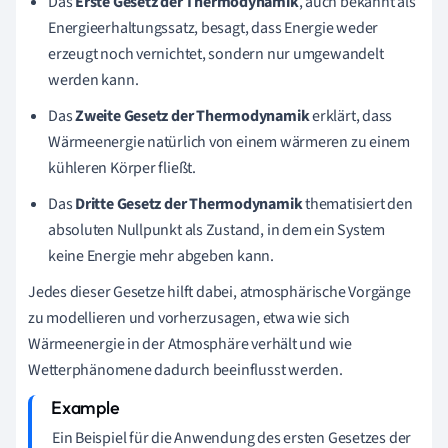
Das
Erste Gesetz der Thermodynamik
, auch bekannt als
Energieerhaltungssatz, besagt, dass Energie weder
erzeugt noch vernichtet, sondern nur umgewandelt
werden kann.
Das
Zweite Gesetz der Thermodynamik
erklärt, dass
Wärmeenergie natürlich von einem wärmeren zu einem
kühleren Körper fließt.
Das
Dritte Gesetz der Thermodynamik
thematisiert den
absoluten Nullpunkt als Zustand, in dem ein System
keine Energie mehr abgeben kann.
Jedes dieser Gesetze hilft dabei, atmosphärische Vorgänge
zu modellieren und vorherzusagen, etwa wie sich
Wärmeenergie in der Atmosphäre verhält und wie
Wetterphänomene dadurch beeinflusst werden.
Ein Beispiel für die Anwendung des ersten Gesetzes der