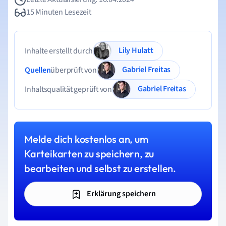
15 Minuten Lesezeit
Lily Hulatt
Inhalte erstellt durch
Gabriel Freitas
Quellen
überprüft von
Gabriel Freitas
Inhaltsqualität geprüft von
Melde dich kostenlos an, um
Karteikarten zu speichern, zu
bearbeiten und selbst zu erstellen.
Erklärung speichern