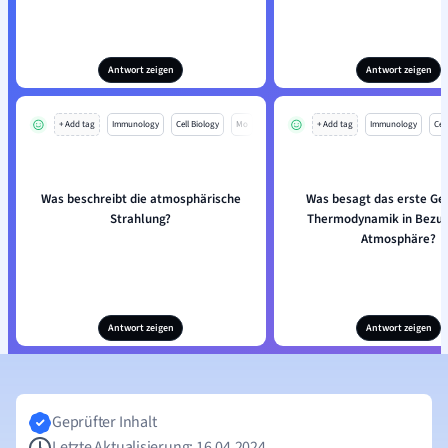
Antwort zeigen
Antwort zeigen
+ Add tag
Immunology
Cell Biology
Mo
+ Add tag
Immunology
Cell
Was beschreibt die atmosphärische
Was besagt das erste Ge
Strahlung?
Thermodynamik in Bezug 
Atmosphäre?
Antwort zeigen
Antwort zeigen
Geprüfter Inhalt
Letzte Aktualisierung: 16.04.2024