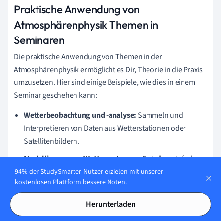
Praktische Anwendung von
Atmosphärenphysik Themen in
Seminaren
Die praktische Anwendung von Themen in der
Atmosphärenphysik ermöglicht es Dir, Theorie in die Praxis
umzusetzen. Hier sind einige Beispiele, wie dies in einem
Seminar geschehen kann:
Wetterbeobachtung und -analyse:
Sammeln und
Interpretieren von Daten aus Wetterstationen oder
Satellitenbildern.
Modellierung von Wettersystemen:
Erstellen einfacher
Modelle, um das Verständnis atmosphärischer Prozesse
94% der StudySmarter-Nutzer erzielen mit unserer
kostenlosen Plattform bessere Noten.
zu verbessern.
Experimente:
Durchführung von Labor- oder
Herunterladen
Feldexperimenten, um Konzepte wie Druck und