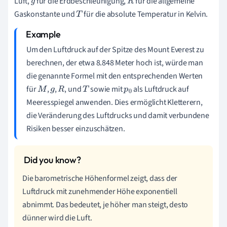
Luft,
für die Erdbeschleunigung,
für die allgemeine
g
R
Gaskonstante und
für die absolute Temperatur in Kelvin.
T
Um den Luftdruck auf der Spitze des Mount Everest zu
berechnen, der etwa 8.848 Meter hoch ist, würde man
die genannte Formel mit den entsprechenden Werten
für
,
,
, und
sowie mit
als Luftdruck auf
M
g
R
T
p
Meeresspiegel anwenden. Dies ermöglicht Kletterern,
0
die Veränderung des Luftdrucks und damit verbundene
Risiken besser einzuschätzen.
Die barometrische Höhenformel zeigt, dass der
Luftdruck mit zunehmender Höhe exponentiell
abnimmt. Das bedeutet, je höher man steigt, desto
dünner wird die Luft.