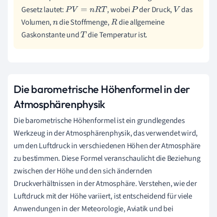
Gesetz lautet:
, wobei
der Druck,
das
P
V
=
n
R
T
P
V
Volumen,
die Stoffmenge,
die allgemeine
n
R
Gaskonstante und
die Temperatur ist.
T
Die barometrische Höhenformel in der
Atmosphärenphysik
Die barometrische Höhenformel ist ein grundlegendes
Werkzeug in der Atmosphärenphysik, das verwendet wird,
um den Luftdruck in verschiedenen Höhen der Atmosphäre
zu bestimmen. Diese Formel veranschaulicht die Beziehung
zwischen der Höhe und den sich ändernden
Druckverhältnissen in der Atmosphäre. Verstehen, wie der
Luftdruck mit der Höhe variiert, ist entscheidend für viele
Anwendungen in der Meteorologie, Aviatik und bei