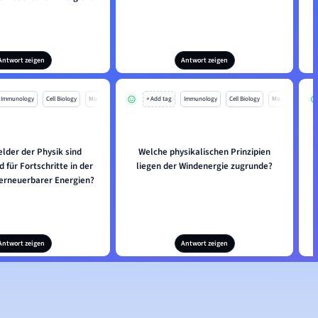
Antwort zeigen
Antwort zeigen
Immunology
Cell Biology
Mo
+ Add tag
Immunology
Cell Biology
Mo
lder der Physik sind
Welche physikalischen Prinzipien
 für Fortschritte in der
liegen der Windenergie zugrunde?
 erneuerbarer Energien?
Antwort zeigen
Antwort zeigen