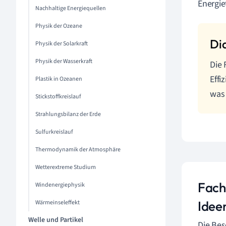
Energie
Nachhaltige Energiequellen
Physik der Ozeane
Physik der Solarkraft
Physik der Wasserkraft
Die 
Effi
Plastik in Ozeanen
was 
Stickstoffkreislauf
Strahlungsbilanz der Erde
Sulfurkreislauf
Thermodynamik der Atmosphäre
Wetterextreme Studium
Fach
Windenergiephysik
Idee
Wärmeinseleffekt
Welle und Partikel
Die Be