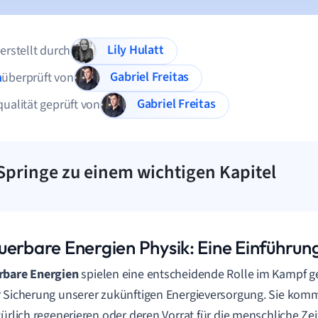
Lily Hulatt
 erstellt durch
Gabriel Freitas
n
überprüft von
Gabriel Freitas
qualität geprüft von
Springe zu einem wichtigen Kapitel
uerbare Energien Physik: Eine Einführun
rbare Energien
spielen eine entscheidende Rolle im Kampf 
 Sicherung unserer zukünftigen Energieversorgung. Sie komm
türlich regenerieren oder deren Vorrat für die menschliche Zei