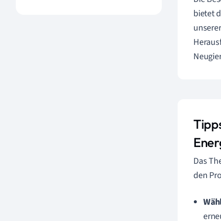
bietet 
unserer
Herausf
Neugier
Tipps
Ener
Das The
den Pro
Wähl
erne