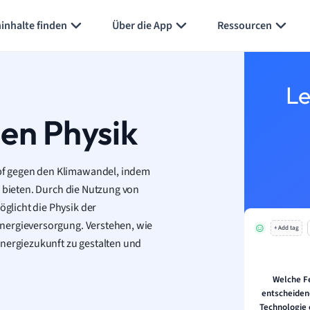
inhalte finden
Über die App
Ressourcen
Le
en Physik
pf gegen den Klimawandel, indem
n bieten. Durch die Nutzung von
glicht die Physik der
nergieversorgung. Verstehen, wie
+ Add tag
Energiezukunft zu gestalten und
Welche Fe
entscheidend
Technologie