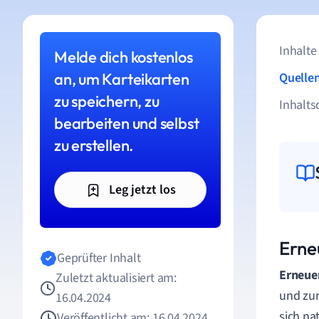
Inhalte
Melde dich kostenlos
an, um Karteikarten
Quelle
zu speichern, zu
Inhalts
bearbeiten und selbst
zu erstellen.
Leg jetzt los
Erne
Geprüfter Inhalt
Erneue
Zuletzt aktualisiert am:
und zur
16.04.2024
sich na
Veröffentlicht am: 16.04.2024