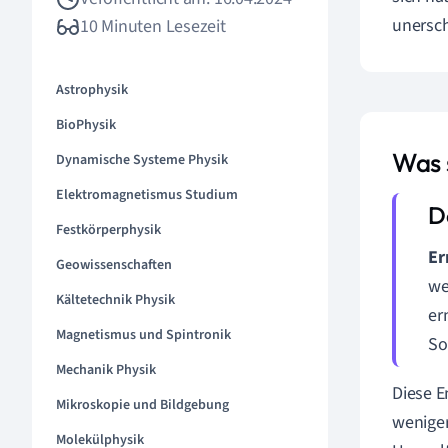
unersch
10 Minuten Lesezeit
Astrophysik
BioPhysik
Was 
Dynamische Systeme Physik
Elektromagnetismus Studium
Festkörperphysik
Er
Geowissenschaften
we
Kältetechnik Physik
er
Magnetismus und Spintronik
So
Mechanik Physik
Diese E
Mikroskopie und Bildgebung
weniger
Molekülphysik