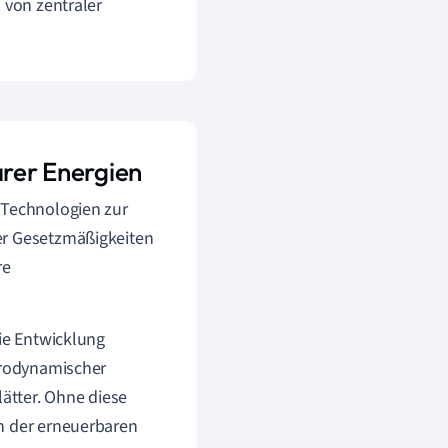
 von zentraler
arer Energien
 Technologien zur
er Gesetzmäßigkeiten
re
die Entwicklung
aerodynamischer
lätter. Ohne diese
ch der erneuerbaren