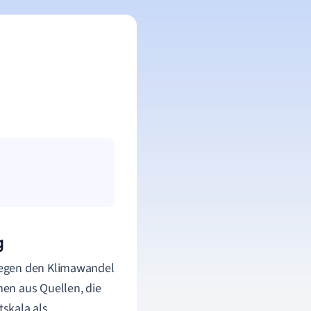
g
gegen den Klimawandel
en aus Quellen, die
tskala als