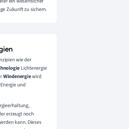
her ein wesentlicher
ge Zukunft zu sichern.
gien
nzipien wie der
chnologie
Lichtenergie
er
Windenergie
wird
 Energie und
rgieerhaltung,
er erzeugt noch
werden kann. Dieses