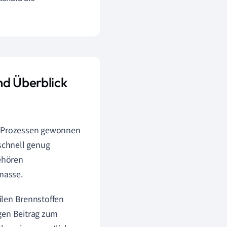
nd Überblick
en Prozessen gewonnen
 schnell genug
ehören
masse.
silen Brennstoffen
gen Beitrag zum