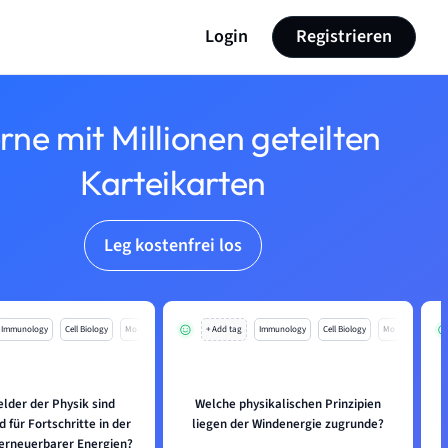
Login
Registrieren
rne mit Millionen geteilten
Karteikarten
Leg kostenfrei los
Immunology
Cell Biology
Mo
+ Add tag
Immunology
Cell Biology
Mo
lder der Physik sind
Welche physikalischen Prinzipien
 für Fortschritte in der
liegen der Windenergie zugrunde?
 erneuerbarer Energien?