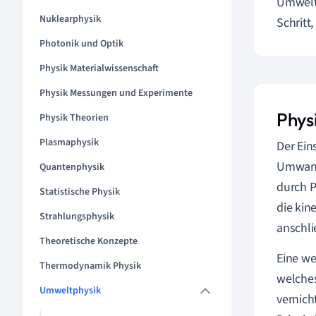
Umwelts
Nuklearphysik
Schritt
Photonik und Optik
Physik Materialwissenschaft
Physik Messungen und Experimente
Phys
Physik Theorien
Plasmaphysik
Der Ein
Umwand
Quantenphysik
durch P
Statistische Physik
die kin
Strahlungsphysik
anschli
Theoretische Konzepte
Eine we
Thermodynamik Physik
welches
Umweltphysik
vernich