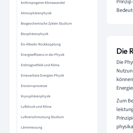
Prinzip
Anthropogener Klimawandel
Bedeut
Atmosphärenphysik
Biogeochemische Zyklen Studium
Biosphärenphysik
Eis-Albedo-Rückkopplung
Die 
Energieeffizienz in der Physik
Die Phy
Erdmagnetfeld und Klima
Nutzung
Erneuerbare Energien Physik
können 
Erosionsprozesse
Energi
Kryosphärenphysik
Zum Bei
Luftdruck und Klima
leistun
Prinzip
Luftverschmutzung Studium
physika
Lärmmessung