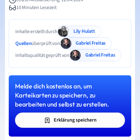
10 Minuten Lesezeit
Lily Hulatt
Inhalte erstellt durch
Gabriel Freitas
Quellen
überprüft von
Gabriel Freitas
Inhaltsqualität geprüft von
Melde dich kostenlos an, um
Karteikarten zu speichern, zu
bearbeiten und selbst zu erstellen.
Erklärung speichern