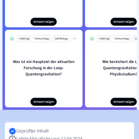
Antwort zeigen
Antwort zeigen
+ Add tag
Immunology
Cell Biology
Mo
+ Add tag
Immunology
Cell
Was ist ein Hauptziel der aktuellen
Wie bereichert die L
Forschung in der Loop-
Quantengravitation 
Quantengravitation?
Physikstudium?
Antwort zeigen
Antwort zeigen
Geprüfter Inhalt
Letzte Aktualisierung: 12.04.2024