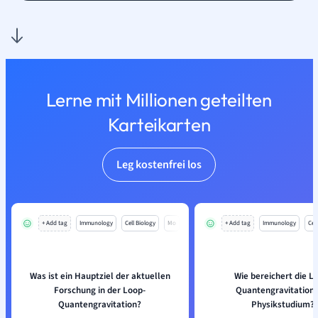
Lerne mit Millionen geteilten
Karteikarten
Leg kostenfrei los
+ Add tag
Immunology
Cell Biology
Mo
+ Add tag
Immunology
Cell
Was ist ein Hauptziel der aktuellen
Wie bereichert die L
Forschung in der Loop-
Quantengravitation 
Quantengravitation?
Physikstudium?