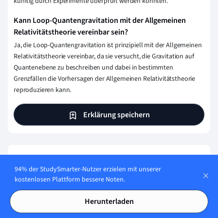
künftig durch Experimente überprüft werden könnten.
Kann Loop-Quantengravitation mit der Allgemeinen
Relativitätstheorie vereinbar sein?
Ja, die Loop-Quantengravitation ist prinzipiell mit der Allgemeinen
Relativitätstheorie vereinbar, da sie versucht, die Gravitation auf
Quantenebene zu beschreiben und dabei in bestimmten
Grenzfällen die Vorhersagen der Allgemeinen Relativitätstheorie
reproduzieren kann.
Erklärung speichern
Wie stellen wir sicher, dass unser Content
94% der StudySmarter-Nutzer erzielen mit unserer
korrekt und vertrauenswürdig ist?
kostenlosen Plattform bessere Noten.
Bei StudySmarter haben wir eine Lernplattform geschaffen,
Herunterladen
die Millionen von Studierende unterstützt. Lerne die
Menschen kennen, die hart daran arbeiten, Fakten